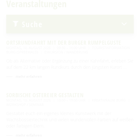
Veranstaltungen
Advent auf den Höfen
Für Regentage
Heimat- und Trachtenfest
Suche
Festumzug
Spreewälder Sagennacht
Kahnfahrten
ORTSRUNDFAHRT MIT DER BURGER RUMPELGUSTE
MONTAG, 10. AUGUST 2026
09:30 – 16:00 UHR
TOURISTINFORMATION
BURG (SPREEWALD)
EXKURSION / WANDERUNG
Kahnfährhäfen
Handwerk & Manufakturen
Ob als Alternative oder Ergänzung zu einer Kahnfahrt, erleben Sie
Erlebniskahnfahrten
Traditionen & Sagenwelt
auf dem 22 km langen Rundkurs durch den jüngsten Kurort …
mehr erfahren
Handwerk in Burg (Spreewald)
Familien mit Kindern
Audiotour durch Burg
SORBISCHE OSTEREIER GESTALTEN
MONTAG, 10. AUGUST 2026
10:00 – 19:00 UHR
KREATIVRAUM BURG
Angeln
WORKSHOP / SEMINAR
Gestaltet euch ein eigenes kleines Kunstwerk mit der
Interaktive Karte
Wachsbossiertechnik und vielen wundervollen Farben auf weißen
oder farbigen Eiern.
UNESCO Biosphärenreservat Spreewald
mehr erfahren
Angebote für Gruppen