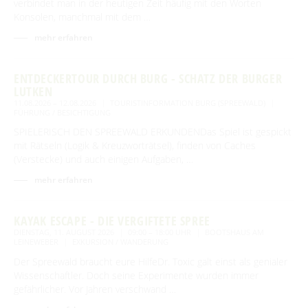
verbindet man in der heutigen Zeit häufig mit den Worten
Konsolen, manchmal mit dem …
mehr erfahren
ENTDECKERTOUR DURCH BURG - SCHATZ DER BURGER
LUTKEN
11.08.2026 – 12.08.2026
TOURISTINFORMATION BURG (SPREEWALD)
FÜHRUNG / BESICHTIGUNG
SPIELERISCH DEN SPREEWALD ERKUNDENDas Spiel ist gespickt
mit Rätseln (Logik & Kreuzworträtsel), finden von Caches
(Verstecke) und auch einigen Aufgaben, …
mehr erfahren
KAYAK ESCAPE - DIE VERGIFTETE SPREE
DIENSTAG, 11. AUGUST 2026
09:00 – 18:00 UHR
BOOTSHAUS AM
LEINEWEBER
EXKURSION / WANDERUNG
Der Spreewald braucht eure HilfeDr. Toxic galt einst als genialer
Wissenschaftler. Doch seine Experimente wurden immer
gefährlicher. Vor Jahren verschwand …