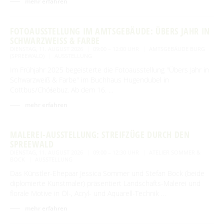
mehr erfahren
FOTOAUSSTELLUNG IM AMTSGEBÄUDE: ÜBERS JAHR IN
SCHWARZWEISS & FARBE
DIENSTAG, 11. AUGUST 2026
09:00 – 12:00 UHR
AMTSGEBÄUDE BURG
(SPREEWALD)
AUSSTELLUNG
Im Frühjahr 2025 begeisterte die Fotoausstellung "Übers Jahr in
Schwarzweiß & Farbe" im Buchhaus Hugendubel in
Cottbus/Chóśebuz. Ab dem 16. …
mehr erfahren
MALEREI-AUSSTELLUNG: STREIFZÜGE DURCH DEN
SPREEWALD
DIENSTAG, 11. AUGUST 2026
09:00 – 12:30 UHR
ATELIER SOMMER &
BOCK
AUSSTELLUNG
Das Künstler-Ehepaar Jessica Sommer und Stefan Bock (beide
diplomierte Kunstmaler) präsentiert Landschafts-Malerei und
florale Motive in Öl-, Acryl- und Aquarell-Technik …
mehr erfahren