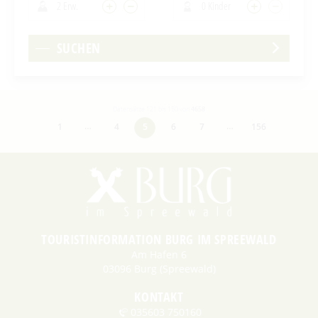
2 Erw.
0 Kinder
SUCHEN
Datensätze 121 bis 150 von
4658
…
…
1
4
5
6
7
156
TOURISTINFORMATION BURG IM SPREEWALD
Am Hafen 6
03096 Burg (Spreewald)
KONTAKT
035603 750160