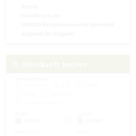
Angeln
Interaktive Karte
UNESCO Biosphärenreservat Spreewald
Angebote für Gruppen
Unterkunft buchen
UNTERKUNFTSART
Ferienwohnung
Hotel
Ferienhaus
Pension
Appartement
Ferienzimmer / Privatzimmer
ANREISE
ABREISE
ERWACHSENE
KINDER