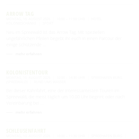
ARROW TAG
BEWEGEN
MONTAG, 10. AUGUST 2026
10:00 – 11:00 UHR
HOTEL
KOLONIESCHÄNKE
SPORT
Neu im Spreewald ist das Arrow Tag. Mit speziellen
Radfahren
GENIESSEN
ungefährlichen Pfeilen begebt ihr euch in einen Parcour der
einige schützende …
Tourentipps
Paddeln
Restaurants & Cafés
ENTSPANNEN
Geführte Radtouren
mehr erfahren
Paddeltouren
Wandern
Eisdielen
Fahrradvermieter
Burger Thermalsole
ÜBERNACHTEN
Bootsvermieter
Geführte Ortswanderungen
Spreewaldmarathon
KOLONISTENTOUR
Hofläden
Wasserwanderrastplätze
Entspannen im und am Wasser
MONTAG, 10. AUGUST 2026
10:00 – 14:30 UHR
SPREEHAFEN BURG
Wander- & Walkingstrecken
Übernachtung buchen
Mobil unterwegs
SERVICE
(SPREEWALD)
RUND UMS WASSER
Online-Shops
Paddelregeln im Biosphärenreservat
Erlebniswanderungen
Unterkünfte mit Wellnessangebot
Bei dieser Kahnfahrt, eine der interessantesten Touren im
Unterkünfte
Reiterhöfe und Kremserfahrten
Spreewaldabzeichen
GästeCard Spreewald
Spreewald, die meist täglich um 10.00 Uhr beginnt oder nach
AKTUELLES
Gesundheit & Wellness
Vereinbarung bei …
Camping & Caravan
GästeCard Login
Anreise
Aktuelle Meldungen
Spreewald Therme
mehr erfahren
Vorteile mit der Gästecard
Prospektservice
Pressemitteilungen
SUCHBEGRIFF
FAQ
SCHLEUSENFAHRT
Service für Touristiker
Kurbeitrag
MONTAG, 10. AUGUST 2026
10:00 – 11:30 UHR
SPREEHAFEN BURG