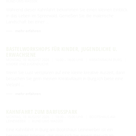
RUND UMS WASSER
Newsletter für touristische Partner
Barrierefreie Angebote
Während dieser Kahnfahrt bekommen Sie einen kleinen Einblick
in das Leben im Spreewald. Genießen Sie die malerische
Touristinformation & Team
Landschaft bei einer …
Mediathek
mehr erfahren
BASTELWORKSHOPS FÜR KINDER, JUGENDLICHE U.
ERWACHSENE
MONTAG, 10. AUGUST 2026
10:00 – 18:00 UHR
KREATIVRAUM BURG
KINDER UND JUGENDLICHE
Wenn Sie Lust verspüren auf eine kleine kreative Auszeit, dann
besuchen Sie gern meinen KreativRaum in Burg.Ich biete eine
Vielzahl …
mehr erfahren
KAHNFAHRT ZUM BARFUSSPARK
MONTAG, 10. AUGUST 2026
10:30 – 15:00 UHR
BOOTSHAUS AM
LEINEWEBER
RUND UMS WASSER
Eine Kahnfahrt in Burg am Bootshaus Leineweber ist ein
besonderes Erlebnis, das man sich bei einem Besuch im