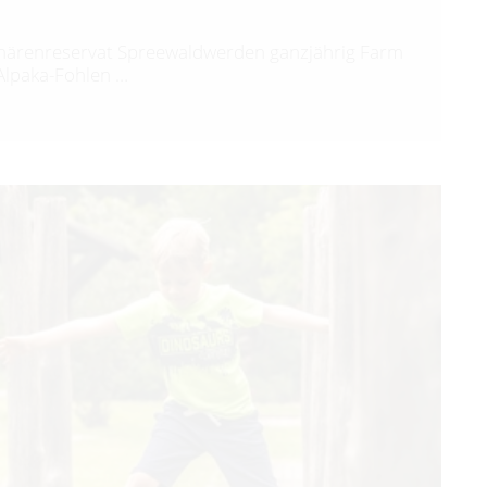
härenreservat Spreewaldwerden ganzjährig Farm
Alpaka-Fohlen …