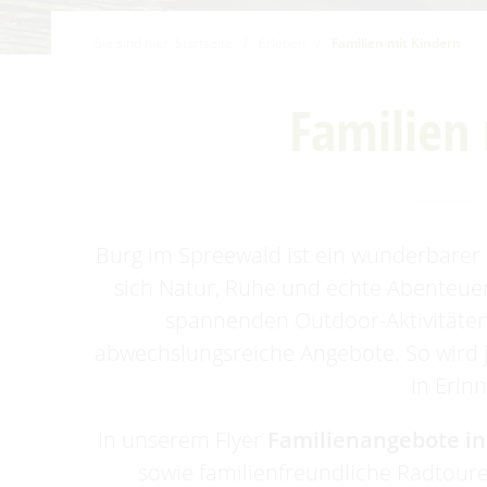
Familien mit Kindern
Sie sind hier:
Startseite
/
Erleben
/
Familien mit Kindern
Audiotour durch Burg
Angeln
Familien
Interaktive Karte
UNESCO Biosphärenreservat
Spreewald
Angebote für Gruppen
Burg im Spreewald ist ein wunderbarer 
sich Natur, Ruhe und echte Abenteuer
spannenden Outdoor-Aktivitäten
abwechslungsreiche Angebote. So wird j
in Erin
In unserem Flyer
Familienangebote in
sowie familienfreundliche Radtour