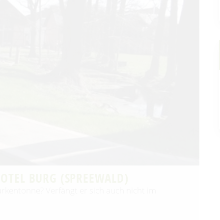
OTEL BURG (SPREEWALD)
Gurkentonne? Verfängt er sich auch nicht im