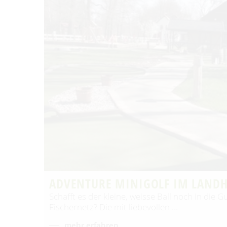
ADVENTURE MINIGOLF IM LANDH
Schafft es der kleine, weisse Ball noch in die 
Fischernetz? Die mit liebevollen …
mehr erfahren