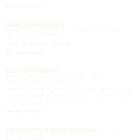
mehr erfahren
KLEINE SCHLEUSENFAHRT
FREITAG, 07. AUGUST 2026
10:30 – 12:00 UHR
BOOTSHAUS AM
LEINEWEBER
RUND UMS WASSER
Kleine Schleusenfahrt - 2 Stunden
mehr erfahren
SIEDLUNGSRUNDFAHRT
FREITAG, 07. AUGUST 2026
10:30 – 12:00 UHR
HAFEN
WALDSCHLÖSSCHEN
RUND UMS WASSER
Langsam fließendes Wasser, die Ruhe genießen und entspannen.
Das erleben Sie bei der Siedlungsrundfahrt. Durchfahren Sie die
bewohnte Lagunenlandschaft Burg …
mehr erfahren
TRAUMFÄNGER IN DER NATUR BASTELN
FREITAG, 07. AUGUST 2026
13:30 – 15:30 UHR
BISMARCKTURM
WORKSHOP / SEMINAR