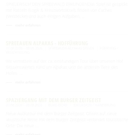
SPIELERISCH DEN SPREEWALD ERKUNDENDas Spiel ist gespickt
mit Rätseln (Logik & Kreuzworträtsel), finden von Caches
(Verstecke) und auch einigen Aufgaben, …
BEWEGEN
mehr erfahren
Radfahren
GENIESSEN
SPREEAUEN ALPAKAS - HOFFÜHRUNG
Tourentipps
Paddeln
Restaurants & Cafés
ENTSPANNEN
07.08.2026 – 08.08.2026
SPREEAUEN-ALPAKAS DISSEN
FÜHRUNG /
Geführte Radtouren
BESICHTIGUNG
Paddeltouren
Wandern
Eisdielen
Wir vermitteln auf der ca. einstündigen Tour über unseren Hof
Fahrradvermieter
Burger Thermalsole
ÜBERNACHTEN
Bootsvermieter
Geführte Ortswanderungen
Wissenswertes rund um Alpakas und die anderen Tiere des
Spreewaldmarathon
Hofläden
Hofes. …
Wasserwanderrastplätze
Entspannen im und am Wasser
Wander- & Walkingstrecken
Übernachtung buchen
Mobil unterwegs
SERVICE
Online-Shops
Paddelregeln im Biosphärenreservat
mehr erfahren
Erlebniswanderungen
Unterkünfte mit Wellnessangebot
Unterkünfte
Reiterhöfe und Kremserfahrten
Spreewaldabzeichen
GästeCard Spreewald
AKTUELLES
Gesundheit & Wellness
SPAZIERGANG MIT DEM BURGER ZEITGEIST
Camping & Caravan
GästeCard Login
Anreise
07.08.2026 – 08.08.2026
BURG-DORF
EXKURSION / WANDERUNG
Aktuelle Meldungen
Spreewald Therme
Vorteile mit der Gästecard
Neue Audiotour mit dem Burger Zeitgeist. Ohren auf: neue
Prospektservice
Pressemitteilungen
akustische Reise mit dem Burger Zeitgeist verbindet touristische
SUCHBEGRIFF
FAQ
Orte: Die neue …
Service für Touristiker
Kurbeitrag
mehr erfahren