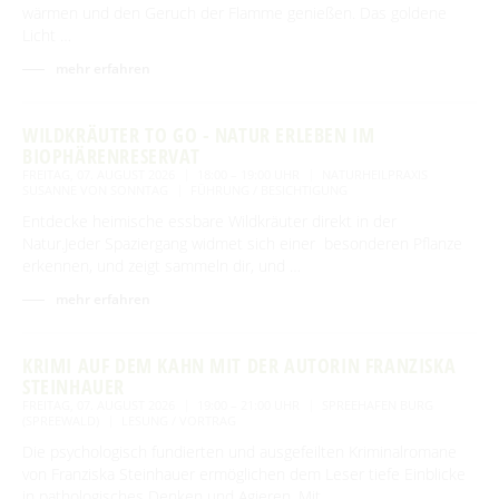
wärmen und den Geruch der Flamme genießen. Das goldene
Licht …
mehr erfahren
WILDKRÄUTER TO GO - NATUR ERLEBEN IM
BIOPHÄRENRESERVAT
FREITAG, 07. AUGUST 2026
18:00 – 19:00 UHR
NATURHEILPRAXIS
SUSANNE VON SONNTAG
FÜHRUNG / BESICHTIGUNG
Entdecke heimische essbare Wildkräuter direkt in der
Natur.Jeder Spaziergang widmet sich einer besonderen Pflanze
erkennen, und zeigt sammeln dir, und …
mehr erfahren
KRIMI AUF DEM KAHN MIT DER AUTORIN FRANZISKA
STEINHAUER
FREITAG, 07. AUGUST 2026
19:00 – 21:00 UHR
SPREEHAFEN BURG
(SPREEWALD)
LESUNG / VORTRAG
Die psychologisch fundierten und ausgefeilten Kriminalromane
von Franziska Steinhauer ermöglichen dem Leser tiefe Einblicke
in pathologisches Denken und Agieren. Mit …