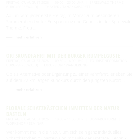
FREITAG, 07. AUGUST 2026
09:00 – 23:00 UHR
SPREEWALD THERME
BURG (SPREEWALD)
THEATER / TANZ / KABARETT
Ab Juni wird jeder erste Freitag im Monat zum besonderen
Sommerabend voller Entspannung und Genuss in der Spreewald
Therme. Freu …
mehr erfahren
ORTSRUNDFAHRT MIT DER BURGER RUMPELGUSTE
FREITAG, 07. AUGUST 2026
09:30 – 16:00 UHR
TOURISTINFORMATION
BURG (SPREEWALD)
EXKURSION / WANDERUNG
Ob als Alternative oder Ergänzung zu einer Kahnfahrt, erleben Sie
auf dem 22 km langen Rundkurs durch den jüngsten Kurort …
mehr erfahren
FLORALE SCHATZKÄSTCHEN INMITTEN DER NATUR
BASTELN
FREITAG, 07. AUGUST 2026
10:00 – 11:30 UHR
BISMARCKTURM
WORKSHOP / SEMINAR
Wer kommt mit in die Natur, um sich sein ganz individuelles
Schatzkästchen zu basteln und mit Hilfe der Frottage- Technik …