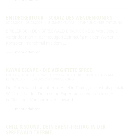
Newsletter für touristische Partner
Barrierefreie Angebote
Touristinformation & Team
ENTDECKERTOUR - SCHATZ DES WENDENKÖNIGS
07.08.2026 – 08.08.2026
BISMARCKTURM
FÜHRUNG / BESICHTIGUNG
Mediathek
SPIELERISCH DEN SPREEWALD ERKUNDENDas Wort Spiele
verbindet man in der heutigen Zeit häufig mit den Worten
Konsolen, manchmal mit dem …
mehr erfahren
KAYAK ESCAPE - DIE VERGIFTETE SPREE
FREITAG, 07. AUGUST 2026
09:00 – 18:00 UHR
BOOTSHAUS AM
LEINEWEBER
EXKURSION / WANDERUNG
Der Spreewald braucht eure HilfeDr. Toxic galt einst als genialer
Wissenschaftler. Doch seine Experimente wurden immer
gefährlicher. Vor Jahren verschwand …
mehr erfahren
CHILL & SOUND. DEIN EVENT-FREITAG IN DER
SPREEWALD THERME.