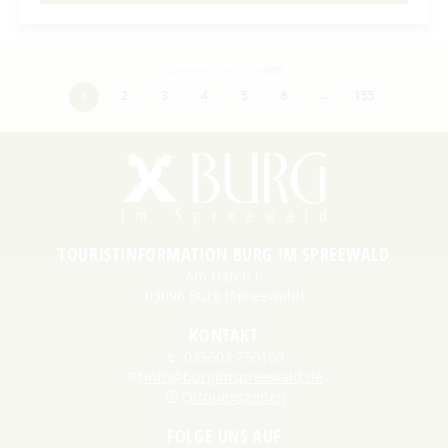
Datensätze 1 bis 30 von
4629
…
1
2
3
4
5
6
155
TOURISTINFORMATION BURG IM SPREEWALD
Am Hafen 6
03096 Burg (Spreewald)
KONTAKT
035603 750160
info@burgimspreewald.de
Öffnungszeiten
FOLGE UNS AUF