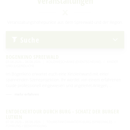
Veranstaltungen
Advent auf den Höfen
Für Regentage
Heimat- und Trachtenfest
Veranstaltungshöhepunkte aus dem Spreewald und der Region.
Festumzug
Spreewälder Sagennacht
Suche
Kahnfahrten
Kahnfährhäfen
Handwerk & Manufakturen
BOGENKINO SPREEWALD
Erlebniskahnfahrten
Traditionen & Sagenwelt
07.08.2026 – 08.08.2026
KOLONIESCHÄNKE (EVENTSCHEUNE)
KINDER
UND JUGENDLICHE
Handwerk in Burg (Spreewald)
Familien mit Kindern
Im Bogenkino erwartet euch eine Kinoleinwand mit einer
spannenden Szeneprojektion. Ihr werdet von einem erfahrenen
Audiotour durch Burg
Guide professionell eingewiesen und angeleitet.Anlegen, …
mehr erfahren
Angeln
Interaktive Karte
ENTDECKERTOUR DURCH BURG - SCHATZ DER BURGER
LUTKEN
UNESCO Biosphärenreservat Spreewald
07.08.2026 – 08.08.2026
TOURISTINFORMATION BURG (SPREEWALD)
FÜHRUNG / BESICHTIGUNG
Angebote für Gruppen