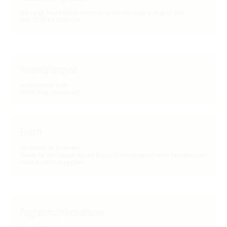
Die Lange Nacht findet immer am ersten Samstag im August statt.
Zeit: 17:00 bis 23:00 Uhr
Veranstaltungsort
teilnehmende Höfe
03096 Burg (Spreewald)
Eintritt
Der Eintritt ist kostenfrei.
Tickets für den Shuttle mit der Burger Rumpelguste erhalten Sie online oder
direkt in der Rumpelguste.
Programm/Informationen