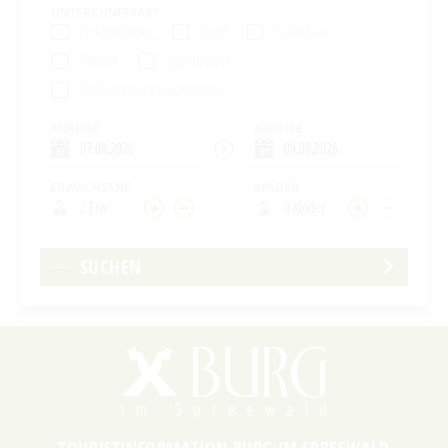
UNTERKUNFTSART
Ferienwohnung
Hotel
Ferienhaus
Pension
Appartement
Ferienzimmer / Privatzimmer
ANREISE
ABREISE
ERWACHSENE
KINDER
2 Erw.
0 Kinder
SUCHEN
TOURISTINFORMATION BURG IM SPREEWALD