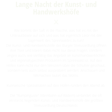
Lange Nacht der Kunst- und
Advent auf den Höfen
Für Regentage
Handwerkshöfe
Heimat- und Trachtenfest
Festumzug
Spreewälder Sagennacht
Wie kommt der Saft in die Flasche, was hat es mit der
Kahnfahrten
Unkrautbowle auf sich und was hat eigentlich Likör mit der
Sagenwelt des Spreewaldes zu tun?
Kahnfährhäfen
Handwerk & Manufakturen
Die Kunst- und Handwerkshöfe der Burger Streusiedlung öffnen
Erlebniskahnfahrten
ihre Tore und klären dabei nicht nur diese Fragen, sondern
Traditionen & Sagenwelt
zeigen auch, wie vielfältig das Angebot an kunsthandwerklichen
und regionaltypischen Produkten im Spreewald ist. Auf den
Handwerk in Burg (Spreewald)
Familien mit Kindern
Höfen kann nicht nur den Meistern über die Schulter geschaut,
sondern teils auch selbst ausprobiert werden. Anschauen und
Audiotour durch Burg
Mitmachen lautet das Motto.
Angeln
Kulinarische Spezialitäten auf den Höfen runden den Abend ab.
Interaktive Karte
Die "Rumpelguste" (Kleinbahn auf Rädern) verbindet die oft
versteckt liegenden Kunst- und Handwerkshöfe der größten
UNESCO Biosphärenreservat Spreewald
Streusiedlung Deutschlands.
Angebote für Gruppen