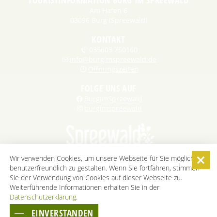
Am Hafen 6
03096 Burg (Spreewald)
KONTAKT
035603 750160
info@burgimspreewald.de
Öffnungszeiten
FOLGE UNS AUF
BurgimSpreewald
burgimspreewald
Wir verwenden Cookies, um unsere Webseite für Sie möglichst
benutzerfreundlich zu gestalten. Wenn Sie fortfahren, stimmen
STARTSEITE
KONTAKT
KARRIERE
DATENSCHUTZ
Sie der Verwendung von Cookies auf dieser Webseite zu.
IMPRESSUM
AGB
BARRIEREFREIHEITSERKLÄRUNG
Weiterführende Informationen erhalten Sie in der
Datenschutzerklärung
COOKIE-EINSTELLUNGEN
.
EINVERSTANDEN
ZUM SEITENANFANG