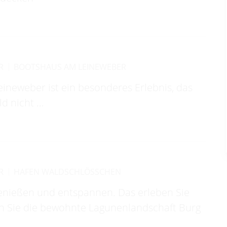
R
BOOTSHAUS AM LEINEWEBER
ineweber ist ein besonderes Erlebnis, das
d nicht …
R
HAFEN WALDSCHLÖSSCHEN
enießen und entspannen. Das erleben Sie
en Sie die bewohnte Lagunenlandschaft Burg