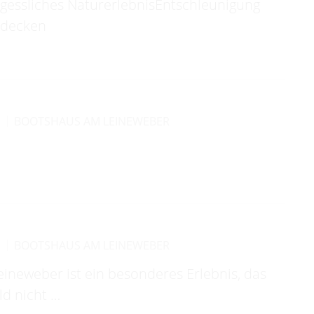
ergessliches NaturerlebnisEntschleunigung
ntdecken
R
BOOTSHAUS AM LEINEWEBER
R
BOOTSHAUS AM LEINEWEBER
ineweber ist ein besonderes Erlebnis, das
d nicht …