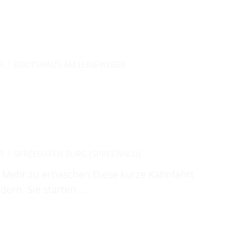
R
BOOTSHAUS AM LEINEWEBER
N
R
SPREEHAFEN BURG (SPREEWALD)
uf Mehr zu erhaschen.Diese kurze Kahnfahrt
ndern. Sie starten …