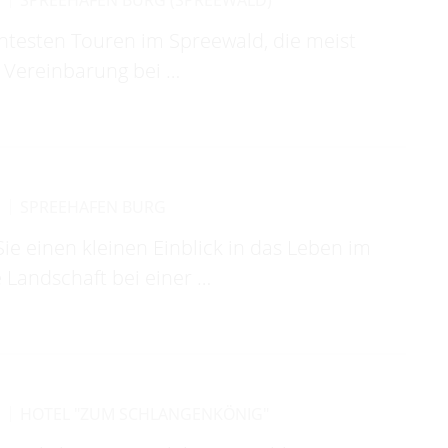
R
SPREEHAFEN BURG (SPREEWALD)
antesten Touren im Spreewald, die meist
 Vereinbarung bei …
R
SPREEHAFEN BURG
 einen kleinen Einblick in das Leben im
 Landschaft bei einer …
R
HOTEL "ZUM SCHLANGENKÖNIG"