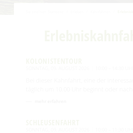
Familien mit Kindern
Sie sind hier:
Startseite
/
Erleben
/
Kahnfahrten
/
Erlebnis
Audiotour durch Burg
Angeln
Erlebniskahnfa
Interaktive Karte
UNESCO Biosphärenreservat
Spreewald
KOLONISTENTOUR
SONNTAG, 09. AUGUST 2026
10:00 – 14:30 UH
Angebote für Gruppen
Bei dieser Kahnfahrt, eine der interess
täglich um 10.00 Uhr beginnt oder nach
mehr erfahren
SCHLEUSENFAHRT
SONNTAG, 09. AUGUST 2026
10:00 – 11:30 UH