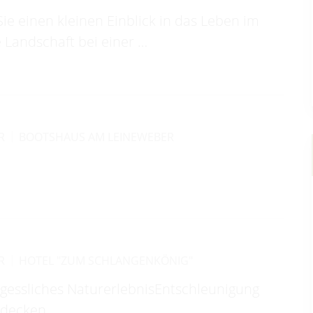
 einen kleinen Einblick in das Leben im
 Landschaft bei einer …
R
BOOTSHAUS AM LEINEWEBER
R
HOTEL "ZUM SCHLANGENKÖNIG"
ergessliches NaturerlebnisEntschleunigung
ntdecken