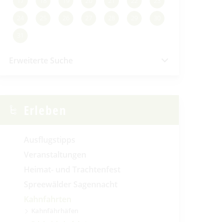
17
18
19
20
21
22
23
24
25
26
27
28
29
30
31
Erweiterte Suche
Erleben
Ausflugstipps
Veranstaltungen
Heimat- und Trachtenfest
Spreewälder Sagennacht
Kahnfahrten
Kahnfährhäfen