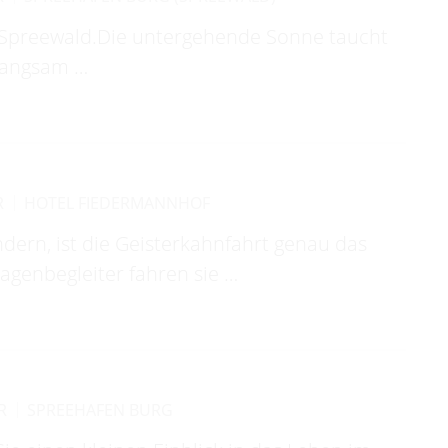
m Spreewald.Die untergehende Sonne taucht
 langsam …
R
HOTEL FIEDERMANNHOF
dern, ist die Geisterkahnfahrt genau das
agenbegleiter fahren sie …
R
SPREEHAFEN BURG