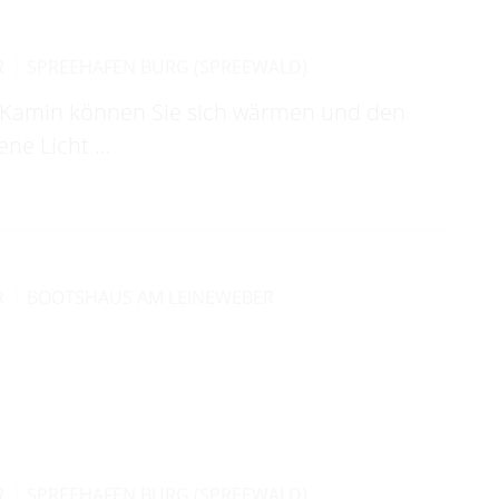
R
SPREEHAFEN BURG (SPREEWALD)
Kamin können Sie sich wärmen und den
ene Licht …
R
BOOTSHAUS AM LEINEWEBER
R
SPREEHAFEN BURG (SPREEWALD)