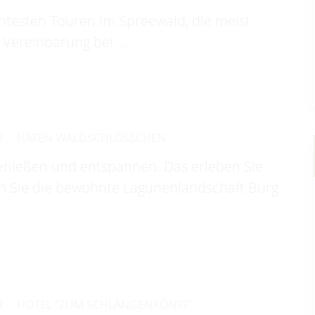
antesten Touren im Spreewald, die meist
 Vereinbarung bei …
R
HAFEN WALDSCHLÖSSCHEN
enießen und entspannen. Das erleben Sie
en Sie die bewohnte Lagunenlandschaft Burg
R
HOTEL "ZUM SCHLANGENKÖNIG"