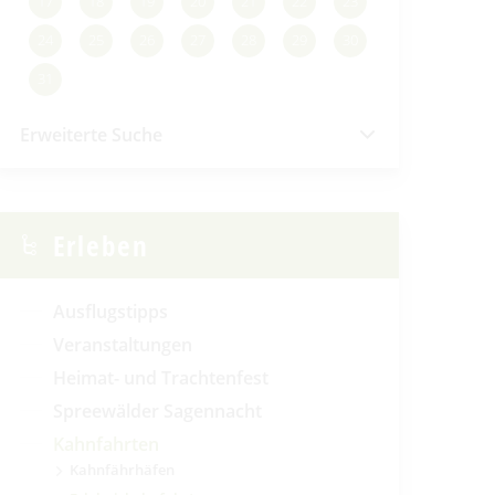
17
18
19
20
21
22
23
24
25
26
27
28
29
30
31
Erweiterte Suche
Erleben
Ausflugstipps
Veranstaltungen
Heimat- und Trachtenfest
Spreewälder Sagennacht
Kahnfahrten
Kahnfährhäfen