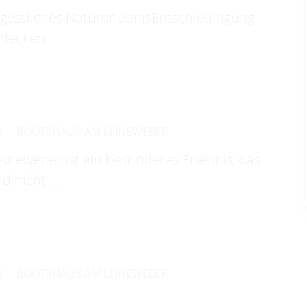
ergessliches NaturerlebnisEntschleunigung
ntdecken
R
BOOTSHAUS AM LEINEWEBER
ineweber ist ein besonderes Erlebnis, das
d nicht …
R
BOOTSHAUS AM LEINEWEBER