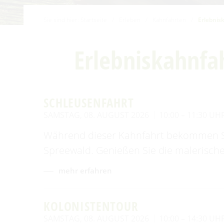
Familien mit Kindern
Sie sind hier:
Startseite
/
Erleben
/
Kahnfahrten
/
Erlebnis
Audiotour durch Burg
Angeln
Erlebniskahnfa
Interaktive Karte
UNESCO Biosphärenreservat
Spreewald
SCHLEUSENFAHRT
SAMSTAG, 08. AUGUST 2026
10:00 – 11:30 UH
Angebote für Gruppen
Während dieser Kahnfahrt bekommen Sie
Spreewald. Genießen Sie die malerische
mehr erfahren
KOLONISTENTOUR
SAMSTAG, 08. AUGUST 2026
10:00 – 14:30 UH