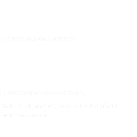
R
BOOTSHAUS AM LEINEWEBER
N
R
SPREEHAFEN BURG (SPREEWALD)
uf Mehr zu erhaschen.Diese kurze Kahnfahrt
ndern. Sie starten …