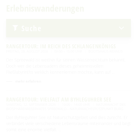
Traditionen & Sagenwelt
Erlebniswanderungen
Erlebniswanderungen
Für Regentage
Spreewaldabzeichen
Handwerk in Burg (Spreewald)
Familien mit Kindern
Spreewaldmarathon
Audiotour durch Burg
Suche
Mobil unterwegs
Angeln
Reiterhöfe und Kremserfahrten
RANGERTOUR: IM REICH DES SCHLANGENKÖNIGS
Interaktive Karte
FREITAG, 28. AUGUST 2026
09:00 – 15:00 UHR
BOOTSHAUS REHNUS
Der Spreewald ist weithin für seinen Wasserreichtum bekannt.
GENIESSEN
UNESCO Biosphärenreservat Spreewald
Doch wer die Lebensadern dieses geheimnisvollen
Fließlabyrinths wirklich kennenlernen möchte, kann auf …
Angebote für Gruppen
Restaurants & Cafés
ENTSPANNEN
mehr erfahren
Eisdielen
Burger Thermalsole
ÜBERNACHTEN
Hofläden
RANGERTOUR: VIELFALT AM BYHLEGUHRER SEE
Entspannen im und am Wasser
Übernachtung buchen
SAMSTAG, 12. SEPTEMBER 2026
10:00 – 14:00 UHR
NATURWACHT DES
SERVICE
Online-Shops
BIOSPHÄRENRESERVATES SPREEWALD - NATURWACHTSTÜTZPUNKT BURG
Unterkünfte mit Wellnessangebot
Unterkünfte
Der Byhleguhrer See ist Naturschutzgebiet und dies zurecht. Er
GästeCard Spreewald
AKTUELLES
verbindet viele verschiedene Lebensräume miteinander und birgt
Gesundheit & Wellness
Camping & Caravan
somit eine enorme Vielfalt. …
GästeCard Login
Anreise
Aktuelle Meldungen