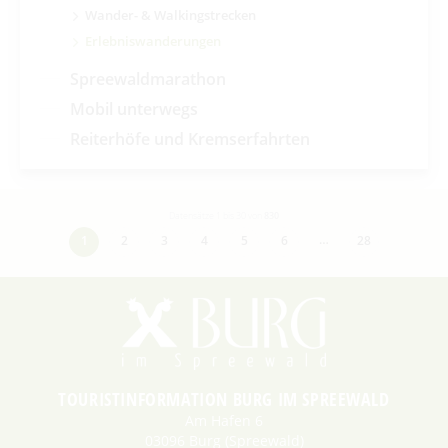
Wander- & Walkingstrecken
Erlebniswanderungen
Spreewaldmarathon
Mobil unterwegs
Reiterhöfe und Kremserfahrten
Datensätze 1 bis 30 von
830
…
1
2
3
4
5
6
28
TOURISTINFORMATION BURG IM SPREEWALD
Am Hafen 6
03096 Burg (Spreewald)