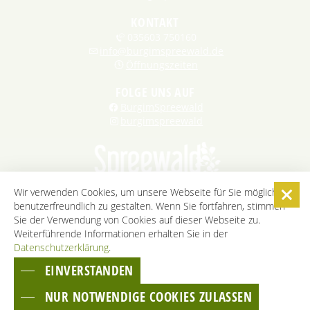
KONTAKT
035603 750160
info@burgimspreewald.de
Öffnungszeiten
FOLGE UNS AUF
BurgimSpreewald
burgimspreewald
Wir verwenden Cookies, um unsere Webseite für Sie möglichst
benutzerfreundlich zu gestalten. Wenn Sie fortfahren, stimmen
STARTSEITE
KONTAKT
KARRIERE
DATENSCHUTZ
Sie der Verwendung von Cookies auf dieser Webseite zu.
IMPRESSUM
AGB
BARRIEREFREIHEITSERKLÄRUNG
Weiterführende Informationen erhalten Sie in der
Datenschutzerklärung
COOKIE-EINSTELLUNGEN
.
EINVERSTANDEN
ZUM SEITENANFANG
NUR NOTWENDIGE COOKIES ZULASSEN