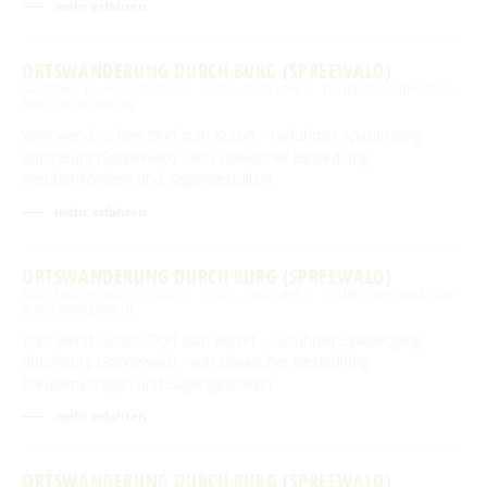
Spreewald Therme
mehr erfahren
Vorteile mit der Gästecard
Prospektservice
Pressemitteilungen
SUCHBEGRIFF
FAQ
Service für Touristiker
ORTSWANDERUNG DURCH BURG (SPREEWALD)
Kurbeitrag
SAMSTAG, 15. AUGUST 2026
16:00 – 18:00 UHR
TOURISTINFORMATION
Newsletter für touristische Partner
BURG (SPREEWALD)
Barrierefreie Angebote
Vom wend´schen Dorf zum Kurort - Geführter Spaziergang
Touristinformation & Team
durchBurg (Spreewald) - von slawischer Besiedlung,
Preußenkönigen und Sagengestalten
Mediathek
mehr erfahren
ORTSWANDERUNG DURCH BURG (SPREEWALD)
SAMSTAG, 29. AUGUST 2026
16:00 – 18:00 UHR
TOURISTINFORMATION
BURG (SPREEWALD)
Vom wend´schen Dorf zum Kurort - Geführter Spaziergang
durchBurg (Spreewald) - von slawischer Besiedlung,
Preußenkönigen und Sagengestalten
mehr erfahren
ORTSWANDERUNG DURCH BURG (SPREEWALD)