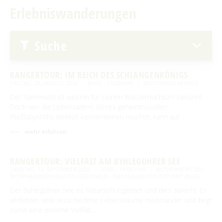
Traditionen & Sagenwelt
Erlebniswanderungen
Erlebniswanderungen
Für Regentage
Spreewaldabzeichen
Handwerk in Burg (Spreewald)
Familien mit Kindern
Spreewaldmarathon
Audiotour durch Burg
Suche
Mobil unterwegs
Angeln
Reiterhöfe und Kremserfahrten
RANGERTOUR: IM REICH DES SCHLANGENKÖNIGS
Interaktive Karte
FREITAG, 28. AUGUST 2026
09:00 – 15:00 UHR
BOOTSHAUS REHNUS
Der Spreewald ist weithin für seinen Wasserreichtum bekannt.
GENIESSEN
UNESCO Biosphärenreservat Spreewald
Doch wer die Lebensadern dieses geheimnisvollen
Fließlabyrinths wirklich kennenlernen möchte, kann auf …
Angebote für Gruppen
Restaurants & Cafés
ENTSPANNEN
mehr erfahren
Eisdielen
Burger Thermalsole
ÜBERNACHTEN
Hofläden
RANGERTOUR: VIELFALT AM BYHLEGUHRER SEE
Entspannen im und am Wasser
Übernachtung buchen
SAMSTAG, 12. SEPTEMBER 2026
10:00 – 14:00 UHR
NATURWACHT DES
SERVICE
Online-Shops
BIOSPHÄRENRESERVATES SPREEWALD - NATURWACHTSTÜTZPUNKT BURG
Unterkünfte mit Wellnessangebot
Unterkünfte
Der Byhleguhrer See ist Naturschutzgebiet und dies zurecht. Er
GästeCard Spreewald
AKTUELLES
verbindet viele verschiedene Lebensräume miteinander und birgt
Gesundheit & Wellness
Camping & Caravan
somit eine enorme Vielfalt. …
GästeCard Login
Anreise
Aktuelle Meldungen