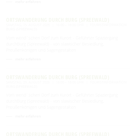
Spreewald Therme
mehr erfahren
Vorteile mit der Gästecard
Prospektservice
Pressemitteilungen
SUCHBEGRIFF
FAQ
Service für Touristiker
ORTSWANDERUNG DURCH BURG (SPREEWALD)
Kurbeitrag
SAMSTAG, 15. AUGUST 2026
16:00 – 18:00 UHR
TOURISTINFORMATION
Newsletter für touristische Partner
BURG (SPREEWALD)
Barrierefreie Angebote
Vom wend´schen Dorf zum Kurort - Geführter Spaziergang
Touristinformation & Team
durchBurg (Spreewald) - von slawischer Besiedlung,
Preußenkönigen und Sagengestalten
Mediathek
mehr erfahren
ORTSWANDERUNG DURCH BURG (SPREEWALD)
SAMSTAG, 29. AUGUST 2026
16:00 – 18:00 UHR
TOURISTINFORMATION
BURG (SPREEWALD)
Vom wend´schen Dorf zum Kurort - Geführter Spaziergang
durchBurg (Spreewald) - von slawischer Besiedlung,
Preußenkönigen und Sagengestalten
mehr erfahren
ORTSWANDERUNG DURCH BURG (SPREEWALD)