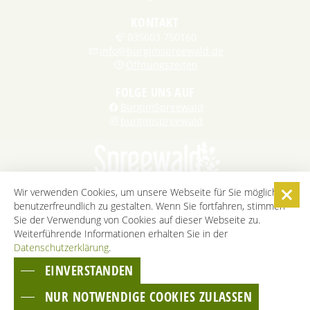
KONTAKT
035603 750160
info@burgimspreewald.de
Öffnungszeiten
FOLGE UNS AUF
BurgimSpreewald
burgimspreewald
Wir verwenden Cookies, um unsere Webseite für Sie möglichst
benutzerfreundlich zu gestalten. Wenn Sie fortfahren, stimmen
STARTSEITE
KONTAKT
KARRIERE
DATENSCHUTZ
Sie der Verwendung von Cookies auf dieser Webseite zu.
IMPRESSUM
AGB
BARRIEREFREIHEITSERKLÄRUNG
Weiterführende Informationen erhalten Sie in der
Datenschutzerklärung
COOKIE-EINSTELLUNGEN
.
EINVERSTANDEN
ZUM SEITENANFANG
NUR NOTWENDIGE COOKIES ZULASSEN