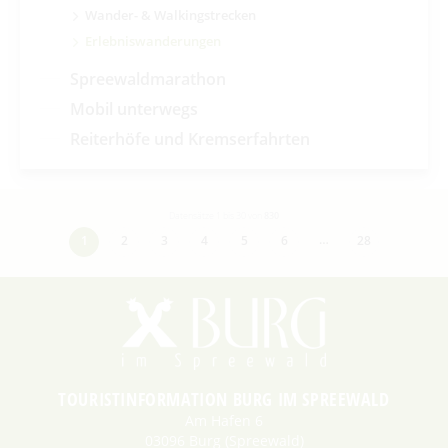
Wander- & Walkingstrecken
Erlebniswanderungen
Spreewaldmarathon
Mobil unterwegs
Reiterhöfe und Kremserfahrten
Datensätze 1 bis 30 von
830
…
1
2
3
4
5
6
28
TOURISTINFORMATION BURG IM SPREEWALD
Am Hafen 6
03096 Burg (Spreewald)