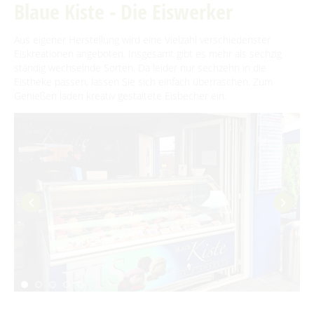
Online-Shops
Traditionen & Sagenwelt
Blaue Kiste - Die Eiswerker
Reiterhöfe und Kremserfahrten
Spreewaldabzeichen
Für Regentage
Handwerk in Burg (Spreewald)
Familien mit Kindern
Aus eigener Herstellung wird eine Vielzahl verschiedenster
ENTSPANNEN
Eiskreationen angeboten. Insgesamt gibt es mehr als sechzig
Audiotour durch Burg
ständig wechselnde Sorten. Da leider nur sechzehn in die
Burger Thermalsole
ÜBERNACHTEN
Eistheke passen, lassen Sie sich einfach überraschen. Zum
Angeln
Genießen laden kreativ gestaltete Eisbecher ein.
Entspannen im und am Wasser
Übernachtung buchen
Interaktive Karte
SERVICE
Unterkünfte mit Wellnessangebot
Unterkünfte
UNESCO Biosphärenreservat Spreewald
GästeCard Spreewald
AKTUELLES
Gesundheit & Wellness
Camping & Caravan
Angebote für Gruppen
GästeCard Login
Anreise
Aktuelle Meldungen
Spreewald Therme
Vorteile mit der Gästecard
Prospektservice
Pressemitteilungen
SUCHBEGRIFF
FAQ
Service für Touristiker
Kurbeitrag
Newsletter für touristische Partner
Barrierefreie Angebote
Touristinformation & Team
Mediathek