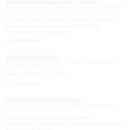
ORTSWANDERUNG DURCH BURG (SPREEWALD)
SAMSTAG, 10. OKTOBER 2026
14:00 – 16:00 UHR
TOURISTINFORMATION
BURG (SPREEWALD)
EXKURSION / WANDERUNG
Vom wend´schen Dorf zum Kurort - Geführter Spaziergang
durchBurg (Spreewald) - von slawischer Besiedlung,
Preußenkönigen und Sagengestalten
mehr erfahren
KLEINE SCHLEUSENFAHRT
SAMSTAG, 10. OKTOBER 2026
16:00 – 17:30 UHR
BOOTSHAUS AM
LEINEWEBER
RUND UMS WASSER
Kleine Schleusenfahrt - 2 Stunden
mehr erfahren
SCHNUPPERTOUR FÜR DIE KLEINEN
SAMSTAG, 10. OKTOBER 2026
16:00 – 17:00 UHR
SPREEHAFEN BURG
(SPREEWALD)
RUND UMS WASSER
Ein kurzweiliges Erlebnis um Appetit auf Mehr zu
erhaschen.Diese kurze Kahnfahrt ist gut geeignet für Familien mit
Kleinkindern. Sie starten …