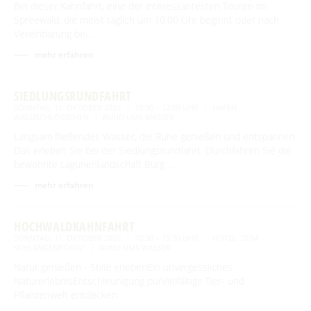
Bei dieser Kahnfahrt, eine der interessantesten Touren im
Spreewald, die meist täglich um 10.00 Uhr beginnt oder nach
Vereinbarung bei …
mehr erfahren
SIEDLUNGSRUNDFAHRT
SONNTAG, 11. OKTOBER 2026
10:30 – 12:00 UHR
HAFEN
WALDSCHLÖSSCHEN
RUND UMS WASSER
Langsam fließendes Wasser, die Ruhe genießen und entspannen.
Das erleben Sie bei der Siedlungsrundfahrt. Durchfahren Sie die
bewohnte Lagunenlandschaft Burg …
mehr erfahren
HOCHWALDKAHNFAHRT
SONNTAG, 11. OKTOBER 2026
10:30 – 15:30 UHR
HOTEL "ZUM
SCHLANGENKÖNIG"
RUND UMS WASSER
Natur genießen - Stille erlebenEin unvergessliches
NaturerlebnisEntschleunigung purVielfältige Tier- und
Pflanzenwelt entdecken