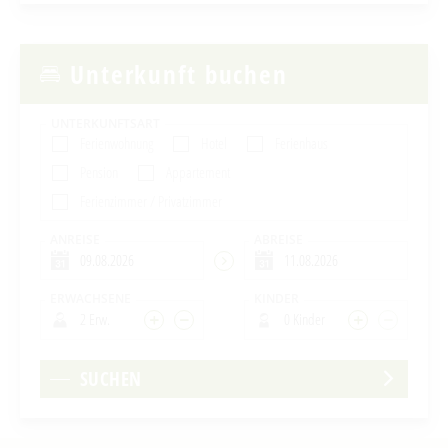
Unterkunft buchen
UNTERKUNFTSART
Ferienwohnung
Hotel
Ferienhaus
Pension
Appartement
Ferienzimmer / Privatzimmer
ANREISE
ABREISE
ERWACHSENE
KINDER
2 Erw.
0 Kinder
SUCHEN