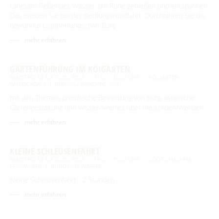
Langsam fließendes Wasser, die Ruhe genießen und entspannen.
Newsletter für touristische Partner
Barrierefreie Angebote
Das erleben Sie bei der Siedlungsrundfahrt. Durchfahren Sie die
bewohnte Lagunenlandschaft Burg …
Touristinformation & Team
mehr erfahren
Mediathek
GARTENFÜHRUNG IM KOIGARTEN
SAMSTAG, 10. OKTOBER 2026
11:00 – 12:30 UHR
KOIGARTEN
WILLISCHZA
FÜHRUNG / BESICHTIGUNG
mit den Themen preußische Besiedlung von Burg, asiatische
Gartengestaltung und Wissenswertes über die Sorben/Wenden.
mehr erfahren
KLEINE SCHLEUSENFAHRT
SAMSTAG, 10. OKTOBER 2026
14:00 – 15:30 UHR
BOOTSHAUS AM
LEINEWEBER
RUND UMS WASSER
Kleine Schleusenfahrt - 2 Stunden
mehr erfahren