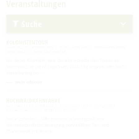
Veranstaltungen
Advent auf den Höfen
Für Regentage
Heimat- und Trachtenfest
Suche
Festumzug
Spreewälder Sagennacht
Kahnfahrten
KOLONISTENTOUR
SAMSTAG, 10. OKTOBER 2026
10:00 – 14:30 UHR
SPREEHAFEN BURG
(SPREEWALD)
RUND UMS WASSER
Kahnfährhäfen
Handwerk & Manufakturen
Bei dieser Kahnfahrt, eine der interessantesten Touren im
Erlebniskahnfahrten
Traditionen & Sagenwelt
Spreewald, die meist täglich um 10.00 Uhr beginnt oder nach
Vereinbarung bei …
Handwerk in Burg (Spreewald)
Familien mit Kindern
mehr erfahren
Audiotour durch Burg
HOCHWALDKAHNFAHRT
Angeln
SAMSTAG, 10. OKTOBER 2026
10:30 – 15:30 UHR
HOTEL "ZUM
SCHLANGENKÖNIG"
RUND UMS WASSER
Interaktive Karte
Natur genießen - Stille erlebenEin unvergessliches
NaturerlebnisEntschleunigung purVielfältige Tier- und
UNESCO Biosphärenreservat Spreewald
Pflanzenwelt entdecken
Angebote für Gruppen