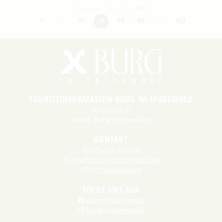
Datensätze 1711 bis 1740 von
4580
…
…
1
57
58
59
60
153
TOURISTINFORMATION BURG IM SPREEWALD
Am Hafen 6
03096 Burg (Spreewald)
KONTAKT
035603 750160
info@burgimspreewald.de
Öffnungszeiten
FOLGE UNS AUF
BurgimSpreewald
burgimspreewald