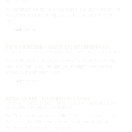
BESICHTIGUNG
Wir vermitteln auf der ca. einstündigen Tour über unseren Hof
Wissenswertes rund um Alpakas und die anderen Tiere des
Hofes. …
mehr erfahren
ENTDECKERTOUR - SCHATZ DES WENDENKÖNIGS
11.10.2026 – 12.10.2026
BISMARCKTURM
FÜHRUNG / BESICHTIGUNG
SPIELERISCH DEN SPREEWALD ERKUNDENDas Wort Spiele
verbindet man in der heutigen Zeit häufig mit den Worten
Konsolen, manchmal mit dem …
mehr erfahren
KAYAK ESCAPE - DIE VERGIFTETE SPREE
SONNTAG, 11. OKTOBER 2026
09:00 – 18:00 UHR
BOOTSHAUS AM
LEINEWEBER
EXKURSION / WANDERUNG
Der Spreewald braucht eure HilfeDr. Toxic galt einst als genialer
Wissenschaftler. Doch seine Experimente wurden immer
gefährlicher. Vor Jahren verschwand …