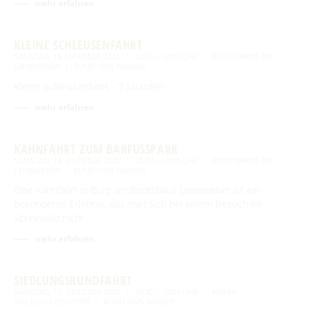
mehr erfahren
BEWEGEN
KLEINE SCHLEUSENFAHRT
SAMSTAG, 10. OKTOBER 2026
10:30 – 12:00 UHR
BOOTSHAUS AM
LEINEWEBER
RUND UMS WASSER
Radfahren
GENIESSEN
Kleine Schleusenfahrt - 2 Stunden
Tourentipps
Paddeln
mehr erfahren
Restaurants & Cafés
ENTSPANNEN
Geführte Radtouren
Paddeltouren
Wandern
Eisdielen
Fahrradvermieter
Burger Thermalsole
KAHNFAHRT ZUM BARFUSSPARK
ÜBERNACHTEN
Bootsvermieter
Geführte Ortswanderungen
Spreewaldmarathon
SAMSTAG, 10. OKTOBER 2026
10:30 – 15:00 UHR
BOOTSHAUS AM
Hofläden
Wasserwanderrastplätze
Entspannen im und am Wasser
LEINEWEBER
RUND UMS WASSER
Wander- & Walkingstrecken
Übernachtung buchen
Mobil unterwegs
SERVICE
Eine Kahnfahrt in Burg am Bootshaus Leineweber ist ein
Online-Shops
Paddelregeln im Biosphärenreservat
Erlebniswanderungen
Unterkünfte mit Wellnessangebot
besonderes Erlebnis, das man sich bei einem Besuch im
Unterkünfte
Reiterhöfe und Kremserfahrten
Spreewaldabzeichen
GästeCard Spreewald
Spreewald nicht …
AKTUELLES
Gesundheit & Wellness
Camping & Caravan
mehr erfahren
GästeCard Login
Anreise
Aktuelle Meldungen
Spreewald Therme
Vorteile mit der Gästecard
Prospektservice
Pressemitteilungen
SIEDLUNGSRUNDFAHRT
SUCHBEGRIFF
FAQ
SAMSTAG, 10. OKTOBER 2026
10:30 – 12:00 UHR
HAFEN
Service für Touristiker
WALDSCHLÖSSCHEN
RUND UMS WASSER
Kurbeitrag