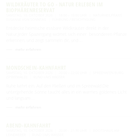
WILDKRÄUTER TO GO - NATUR ERLEBEN IM
BIOPHÄRENRESERVAT
SAMSTAG, 10. OKTOBER 2026
18:00 – 19:00 UHR
NATURHEILPRAXIS
SUSANNE VON SONNTAG
FÜHRUNG / BESICHTIGUNG
Entdecke heimische essbare Wildkräuter direkt in der
Natur.Jeder Spaziergang widmet sich einer besonderen Pflanze
erkennen, und zeigt sammeln dir, und …
mehr erfahren
MONDSCHEIN-KAHNFAHRT
SAMSTAG, 10. OKTOBER 2026
20:00 – 22:00 UHR
SPREEHAFEN BURG
(SPREEWALD)
RUND UMS WASSER
Ruhe kehrt ein. Auf den Fließen und im Spreewald.Die
untergehende Sonne taucht alles in ein warmes goldenes Licht
und langsam …
mehr erfahren
ABEND-KAHNFAHRT
SAMSTAG, 10. OKTOBER 2026
20:00 – 21:30 UHR
BOOTSHAUS AM
LEINEWEBER
RUND UMS WASSER