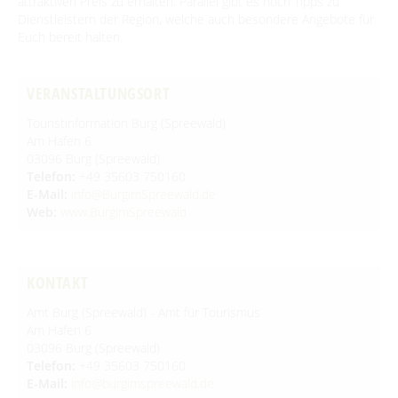
attraktiven Preis zu erhalten. Parallel gibt es noch Tipps zu
Dienstleistern der Region, welche auch besondere Angebote für
Euch bereit halten.
BEWEGEN
VERANSTALTUNGSORT
Radfahren
GENIESSEN
Touristinformation Burg (Spreewald)
Tourentipps
Paddeln
Restaurants & Cafés
Am Hafen 6
ENTSPANNEN
Geführte Radtouren
03096 Burg (Spreewald)
Paddeltouren
Wandern
Eisdielen
Telefon:
+49 35603 750160
Fahrradvermieter
Burger Thermalsole
ÜBERNACHTEN
Bootsvermieter
E-Mail:
info@BurgimSpreewald.de
Geführte Ortswanderungen
Spreewaldmarathon
Hofläden
Web:
www.BurgimSpreewald
Wasserwanderrastplätze
Entspannen im und am Wasser
Wander- & Walkingstrecken
Übernachtung buchen
Mobil unterwegs
SERVICE
Online-Shops
Paddelregeln im Biosphärenreservat
Erlebniswanderungen
Unterkünfte mit Wellnessangebot
Unterkünfte
Reiterhöfe und Kremserfahrten
Spreewaldabzeichen
GästeCard Spreewald
AKTUELLES
KONTAKT
Gesundheit & Wellness
Camping & Caravan
GästeCard Login
Anreise
Amt Burg (Spreewald) - Amt für Tourismus
Aktuelle Meldungen
Spreewald Therme
Am Hafen 6
Vorteile mit der Gästecard
Prospektservice
03096 Burg (Spreewald)
Pressemitteilungen
SUCHBEGRIFF
FAQ
Telefon:
+49 35603 750160
Service für Touristiker
E-Mail:
info@burgimspreewald.de
Kurbeitrag