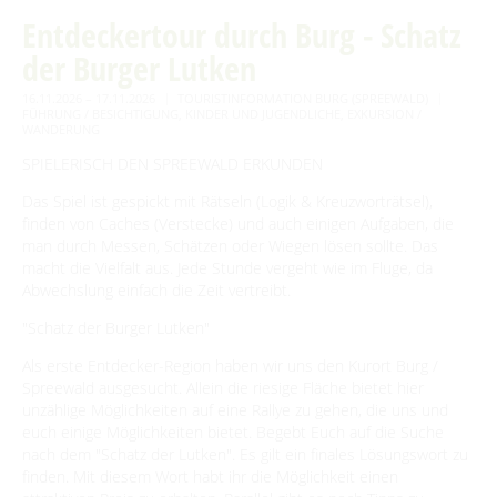
Advent auf den Höfen
Entdeckertour durch Burg - Schatz
Für Regentage
der Burger Lutken
Heimat- und Trachtenfest
16.11.2026 – 17.11.2026
TOURISTINFORMATION BURG (SPREEWALD)
Festumzug
Spreewälder Sagennacht
FÜHRUNG / BESICHTIGUNG
,
KINDER UND JUGENDLICHE
,
EXKURSION /
WANDERUNG
Kahnfahrten
SPIELERISCH DEN SPREEWALD ERKUNDEN
Kahnfährhäfen
Handwerk & Manufakturen
Das Spiel ist gespickt mit Rätseln (Logik & Kreuzworträtsel),
Erlebniskahnfahrten
finden von Caches (Verstecke) und auch einigen Aufgaben, die
Traditionen & Sagenwelt
man durch Messen, Schätzen oder Wiegen lösen sollte. Das
macht die Vielfalt aus. Jede Stunde vergeht wie im Fluge, da
Handwerk in Burg (Spreewald)
Familien mit Kindern
Abwechslung einfach die Zeit vertreibt.
Audiotour durch Burg
"Schatz der Burger Lutken"
Angeln
Als erste Entdecker-Region haben wir uns den Kurort Burg /
Spreewald ausgesucht. Allein die riesige Fläche bietet hier
Interaktive Karte
unzählige Möglichkeiten auf eine Rallye zu gehen, die uns und
euch einige Möglichkeiten bietet. Begebt Euch auf die Suche
UNESCO Biosphärenreservat Spreewald
nach dem "Schatz der Lutken". Es gilt ein finales Lösungswort zu
finden. Mit diesem Wort habt ihr die Möglichkeit einen
Angebote für Gruppen