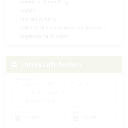
Audiotour durch Burg
Angeln
Interaktive Karte
UNESCO Biosphärenreservat Spreewald
Angebote für Gruppen
Unterkunft buchen
UNTERKUNFTSART
Ferienwohnung
Hotel
Ferienhaus
Pension
Appartement
Ferienzimmer / Privatzimmer
ANREISE
ABREISE