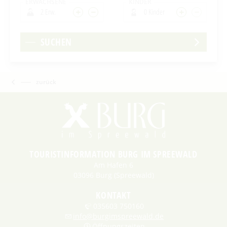
ERWACHSENE
KINDER
2 Erw.
0 Kinder
SUCHEN
zurück
TOURISTINFORMATION BURG IM SPREEWALD
Am Hafen 6
03096 Burg (Spreewald)
KONTAKT
035603 750160
info@burgimspreewald.de
Öffnungszeiten