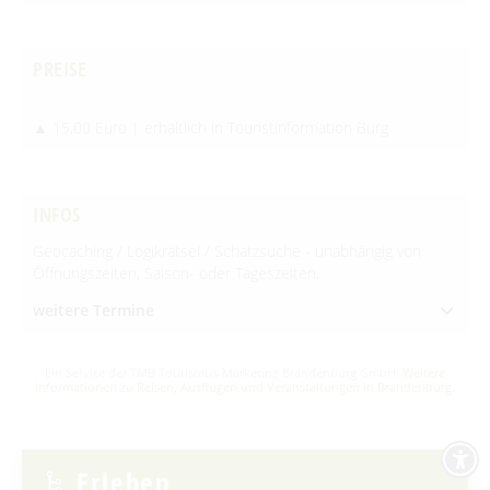
Newsletter für touristische Partner
Barrierefreie Angebote
Touristinformation & Team
PREISE
Mediathek
▲ 15,00 Euro | erhältlich in Touristinformation Burg
INFOS
Geocaching / Logikrätsel / Schatzsuche - unabhängig von
Öffnungszeiten, Saison- oder Tageszeiten.
weitere Termine
Ein Service der TMB Tourismus-Marketing Brandenburg GmbH:
Weitere
Informationen zu Reisen, Ausflügen und Veranstaltungen in Brandenburg
.
Erleben