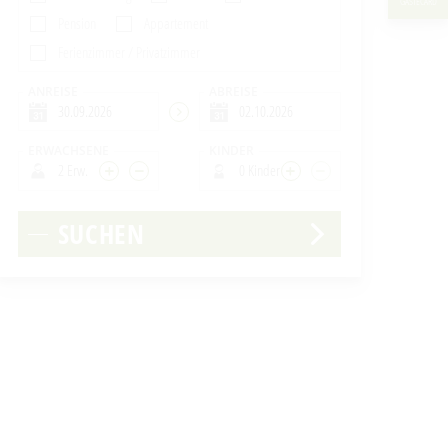
GÄSTECARD
Pension
Appartement
Ferienzimmer / Privatzimmer
ANREISE
ABREISE
ERWACHSENE
KINDER
2 Erw.
0 Kinder
SUCHEN