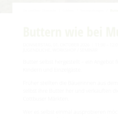
Familien mit Kindern
Sie sind hier:
Startseite
/
Erleben
/
Veranstaltungen
/
Butt
Audiotour durch Burg
Angeln
Buttern wie bei M
Interaktive Karte
DONNERSTAG, 01. OKTOBER 2026
11:00 – 12:
UNESCO Biosphärenreservat
JUGENDLICHE
,
WORKSHOP / SEMINAR
Spreewald
Angebote für Gruppen
Butter selbst hergestellt – ein Angebot 
Kindern und Einzelgäste.
Früher stellten die Bäuerinnen aus de
selbst ihre Butter her und verkauften d
Cottbuser Märkten.
Wer es selbst einmal ausprobieren möc