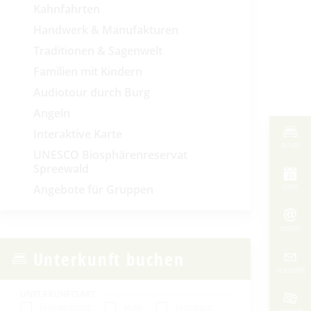
Kahnfahrten
Handwerk & Manufakturen
Traditionen & Sagenwelt
Familien mit Kindern
Audiotour durch Burg
Angeln
Interaktive Karte
BUCHEN
UNESCO Biosphärenreservat
Spreewald
EVENTS
Angebote für Gruppen
KONTAKT
Unterkunft buchen
NEWSLETTER
UNTERKUNFTSART
Ferienwohnung
Hotel
Ferienhaus