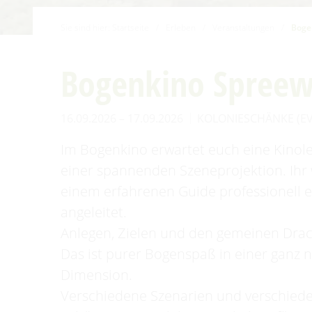
Familien mit Kindern
Sie sind hier:
Startseite
/
Erleben
/
Veranstaltungen
/
Boge
Audiotour durch Burg
Angeln
Bogenkino Spreew
Interaktive Karte
16.09.2026 – 17.09.2026
KOLONIESCHÄNKE (E
UNESCO Biosphärenreservat
Spreewald
Im Bogenkino erwartet euch eine Kinol
Angebote für Gruppen
einer spannenden Szeneprojektion. Ihr
einem erfahrenen Guide professionell 
angeleitet.
Anlegen, Zielen und den gemeinen Drac
Das ist purer Bogenspaß in einer ganz 
Dimension.
Verschiedene Szenarien und verschied