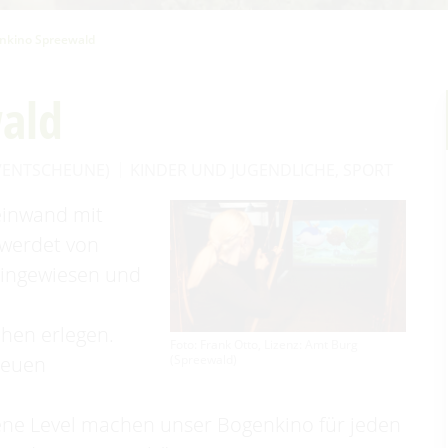
nkino Spreewald
ald
VENTSCHEUNE)
KINDER UND JUGENDLICHE
,
SPORT
einwand mit
 werdet von
eingewiesen und
hen erlegen.
Foto: Frank Otto, Lizenz: Amt Burg
neuen
(Spreewald)
ene Level machen unser Bogenkino für jeden