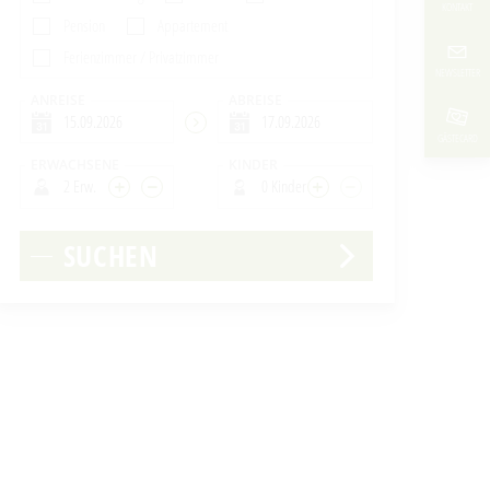
KONTAKT
Pension
Appartement
Ferienzimmer / Privatzimmer
NEWSLETTER
ANREISE
ABREISE
GÄSTECARD
ERWACHSENE
KINDER
2 Erw.
0 Kinder
SUCHEN