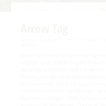
Familien mit Kindern
Sie sind hier:
Startseite
/
Erleben
/
Veranstaltungen
/
Arro
Audiotour durch Burg
Angeln
Arrow Tag
Interaktive Karte
MONTAG, 10. JULI 2028
10:00 – 11:00 UHR
H
UNESCO Biosphärenreservat
SEMINAR
Spreewald
Angebote für Gruppen
Neu im Spreewald ist das Arrow Tag. Mit
ungefährlichen Pfeilen begebt ihr euch 
der einige schützende Orte hat wie u.a. 
Fässer u.v.m. Mit mindestens 3 gegen 3 
ein spannendes Battle mit Ausscheiden
mitspielen und jeder Menge Spaß. Das
Equiment wie Bögen, Pfeile, Schutzmas
Armschützer wird gestellt. Die Dauer wi