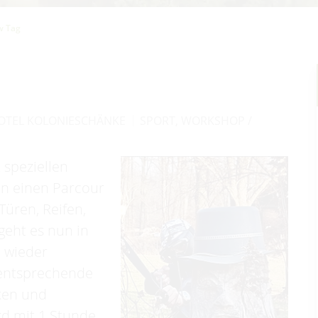
w Tag
OTEL KOLONIESCHÄNKE
SPORT
,
WORKSHOP /
 speziellen
in einen Parcour
Türen, Reifen,
geht es nun in
, wieder
 entsprechende
ken und
rd mit 1 Stunde