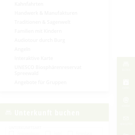
Kahnfahrten
Handwerk & Manufakturen
Traditionen & Sagenwelt
Familien mit Kindern
Audiotour durch Burg
Angeln
Interaktive Karte
UNESCO Biosphärenreservat
BUCHEN
Spreewald
Angebote für Gruppen
EVENTS
KONTAKT
Unterkunft buchen
NEWSLETTER
UNTERKUNFTSART
Ferienwohnung
Hotel
Ferienhaus