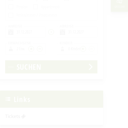
Pension
Appartement
GÄSTECARD
Ferienzimmer / Privatzimmer
ANREISE
ABREISE
ERWACHSENE
KINDER
2 Erw.
0 Kinder
SUCHEN
Links
Tickets