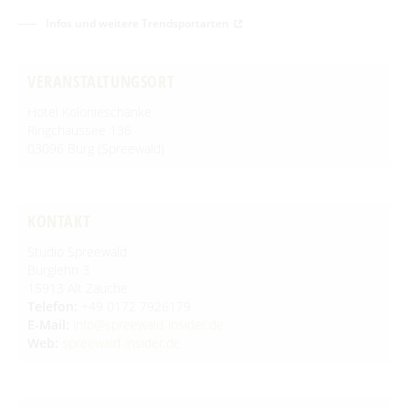
Newsletter für touristische Partner
Barrierefreie Angebote
Infos und weitere Trendsportarten
Touristinformation & Team
VERANSTALTUNGSORT
Mediathek
Hotel Kolonieschänke
Ringchaussee 136
03096 Burg (Spreewald)
KONTAKT
Studio Spreewald
Burglehn 3
15913 Alt Zauche
Telefon:
+49 0172 7926179
E-Mail:
info@spreewald-insider.de
Web:
spreewald-insider.de