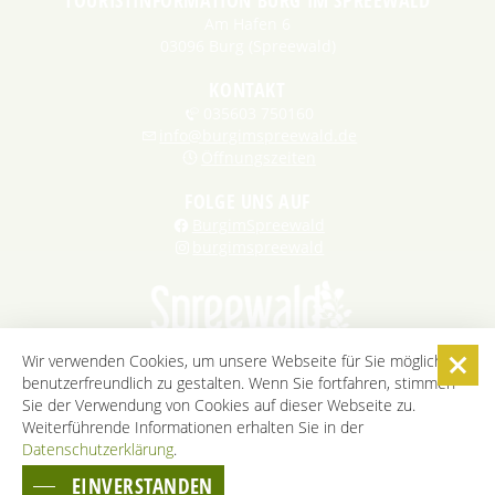
TOURISTINFORMATION BURG IM SPREEWALD
Am Hafen 6
03096 Burg (Spreewald)
KONTAKT
035603 750160
info@burgimspreewald.de
Öffnungszeiten
FOLGE UNS AUF
BurgimSpreewald
burgimspreewald
Wir verwenden Cookies, um unsere Webseite für Sie möglichst
benutzerfreundlich zu gestalten. Wenn Sie fortfahren, stimmen
STARTSEITE
KONTAKT
KARRIERE
DATENSCHUTZ
Sie der Verwendung von Cookies auf dieser Webseite zu.
IMPRESSUM
AGB
BARRIEREFREIHEITSERKLÄRUNG
Weiterführende Informationen erhalten Sie in der
Datenschutzerklärung
.
COOKIE-EINSTELLUNGEN
EINVERSTANDEN
ZUM SEITENANFANG