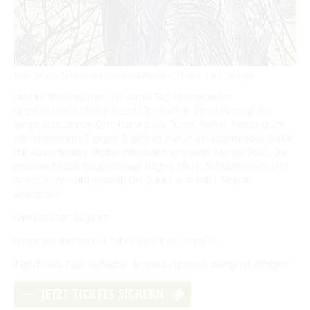
BEWEGEN
Radfahren
Foto: Studio Spreewald Spreewaldinsider , Lizenz: Lars Springer
GENIESSEN
Neu im Spreewald ist das Arrow Tag. Mit speziellen
Tourentipps
Paddeln
Restaurants & Cafés
ungefährlichen Pfeilen begebt ihr euch in einen Parcour der
ENTSPANNEN
Geführte Radtouren
einige schützende Orte hat wie u.a. Türen, Reifen, Fässer u.v.m.
Paddeltouren
Wandern
Eisdielen
Mit mindestens 3 gegen 3 geht es nun in ein spannendes Battle
Fahrradvermieter
Burger Thermalsole
ÜBERNACHTEN
Bootsvermieter
mit Ausscheiden, wieder mitspielen und jeder Menge Spaß. Das
Geführte Ortswanderungen
Spreewaldmarathon
Hofläden
entsprechende Equiment wie Bögen, Pfeile, Schutzmasken und
Wasserwanderrastplätze
Entspannen im und am Wasser
Wander- & Walkingstrecken
Übernachtung buchen
Armschützer wird gestellt. Die Dauer wird mit 1 Stunde
Mobil unterwegs
SERVICE
Online-Shops
Paddelregeln im Biosphärenreservat
angegeben.
Erlebniswanderungen
Unterkünfte mit Wellnessangebot
Unterkünfte
Reiterhöfe und Kremserfahrten
Spreewaldabzeichen
GästeCard Spreewald
AKTUELLES
Mindestalter: 12 Jahre
Gesundheit & Wellness
Camping & Caravan
GästeCard Login
Anreise
Mindestteilnehmer: 4 *aber auch mehr möglich
Aktuelle Meldungen
Spreewald Therme
Vorteile mit der Gästecard
Täglich 365 Tage verfügbar. Anmeldung muss zwingend erfolgen!
Prospektservice
Pressemitteilungen
SUCHBEGRIFF
FAQ
JETZT TICKETS SICHERN
Service für Touristiker
Kurbeitrag