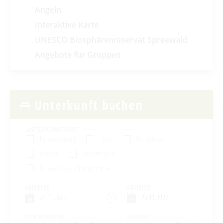
Angeln
Interaktive Karte
UNESCO Biosphärenreservat Spreewald
Angebote für Gruppen
Unterkunft buchen
UNTERKUNFTSART
Ferienwohnung
Hotel
Ferienhaus
Pension
Appartement
Ferienzimmer / Privatzimmer
ANREISE
ABREISE
ERWACHSENE
KINDER