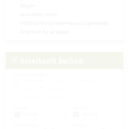
Angeln
Interaktive Karte
UNESCO Biosphärenreservat Spreewald
Angebote für Gruppen
Unterkunft buchen
UNTERKUNFTSART
Ferienwohnung
Hotel
Ferienhaus
Pension
Appartement
Ferienzimmer / Privatzimmer
ANREISE
ABREISE
ERWACHSENE
KINDER