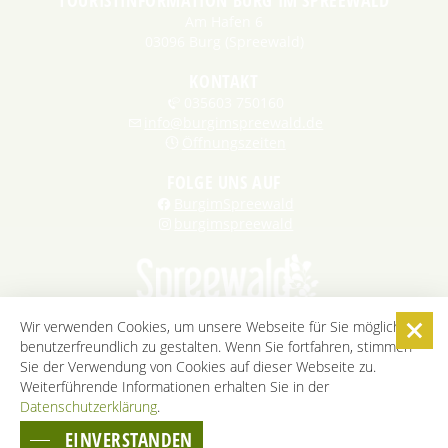
TOURISTINFORMATION BURG IM SPREEWALD
Am Hafen 6
03096 Burg (Spreewald)
KONTAKT
035603 750160
info@burgimspreewald.de
Öffnungszeiten
FOLGE UNS AUF
BurgimSpreewald
burgimspreewald
Wir verwenden Cookies, um unsere Webseite für Sie möglichst
benutzerfreundlich zu gestalten. Wenn Sie fortfahren, stimmen
STARTSEITE
KONTAKT
KARRIERE
DATENSCHUTZ
Sie der Verwendung von Cookies auf dieser Webseite zu.
IMPRESSUM
AGB
BARRIEREFREIHEITSERKLÄRUNG
Weiterführende Informationen erhalten Sie in der
Datenschutzerklärung
.
COOKIE-EINSTELLUNGEN
EINVERSTANDEN
ZUM SEITENANFANG