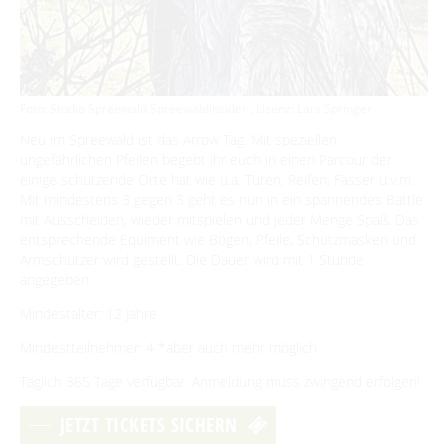
BEWEGEN
Radfahren
Foto: Studio Spreewald Spreewaldinsider , Lizenz: Lars Springer
GENIESSEN
Neu im Spreewald ist das Arrow Tag. Mit speziellen
Tourentipps
Paddeln
Restaurants & Cafés
ungefährlichen Pfeilen begebt ihr euch in einen Parcour der
ENTSPANNEN
Geführte Radtouren
einige schützende Orte hat wie u.a. Türen, Reifen, Fässer u.v.m.
Paddeltouren
Wandern
Eisdielen
Mit mindestens 3 gegen 3 geht es nun in ein spannendes Battle
Fahrradvermieter
Burger Thermalsole
ÜBERNACHTEN
Bootsvermieter
mit Ausscheiden, wieder mitspielen und jeder Menge Spaß. Das
Geführte Ortswanderungen
Spreewaldmarathon
Hofläden
entsprechende Equiment wie Bögen, Pfeile, Schutzmasken und
Wasserwanderrastplätze
Entspannen im und am Wasser
Wander- & Walkingstrecken
Übernachtung buchen
Armschützer wird gestellt. Die Dauer wird mit 1 Stunde
Mobil unterwegs
SERVICE
Online-Shops
Paddelregeln im Biosphärenreservat
angegeben.
Erlebniswanderungen
Unterkünfte mit Wellnessangebot
Unterkünfte
Reiterhöfe und Kremserfahrten
Spreewaldabzeichen
GästeCard Spreewald
AKTUELLES
Mindestalter: 12 Jahre
Gesundheit & Wellness
Camping & Caravan
GästeCard Login
Anreise
Mindestteilnehmer: 4 *aber auch mehr möglich
Aktuelle Meldungen
Spreewald Therme
Vorteile mit der Gästecard
Täglich 365 Tage verfügbar. Anmeldung muss zwingend erfolgen!
Prospektservice
Pressemitteilungen
SUCHBEGRIFF
FAQ
JETZT TICKETS SICHERN
Service für Touristiker
Kurbeitrag