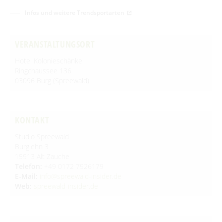
Newsletter für touristische Partner
Barrierefreie Angebote
Infos und weitere Trendsportarten
Touristinformation & Team
VERANSTALTUNGSORT
Mediathek
Hotel Kolonieschänke
Ringchaussee 136
03096 Burg (Spreewald)
KONTAKT
Studio Spreewald
Burglehn 3
15913 Alt Zauche
Telefon:
+49 0172 7926179
E-Mail:
info@spreewald-insider.de
Web:
spreewald-insider.de