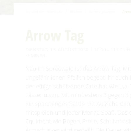
Familien mit Kindern
Sie sind hier:
Startseite
/
Erleben
/
Veranstaltungen
/
Arro
Audiotour durch Burg
Angeln
Arrow Tag
Interaktive Karte
DIENSTAG, 13. AUGUST 2030
10:00 – 11:00 U
UNESCO Biosphärenreservat
SEMINAR
Spreewald
Angebote für Gruppen
Neu im Spreewald ist das Arrow Tag. Mit
ungefährlichen Pfeilen begebt ihr euch 
der einige schützende Orte hat wie u.a. 
Fässer u.v.m. Mit mindestens 3 gegen 3 
ein spannendes Battle mit Ausscheiden
mitspielen und jeder Menge Spaß. Das
Equiment wie Bögen, Pfeile, Schutzmas
Armschützer wird gestellt. Die Dauer wi