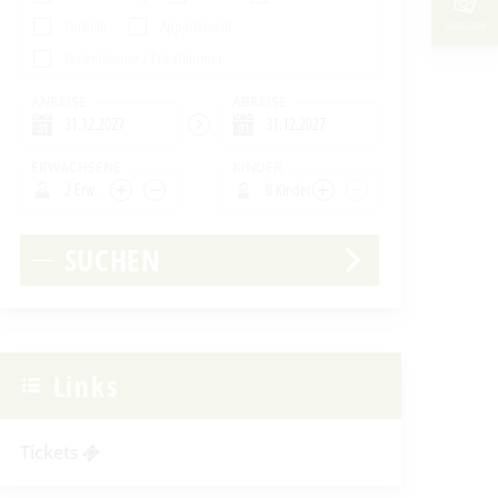
Pension
Appartement
GÄSTECARD
Ferienzimmer / Privatzimmer
ANREISE
ABREISE
ERWACHSENE
KINDER
2 Erw.
0 Kinder
SUCHEN
Links
Tickets