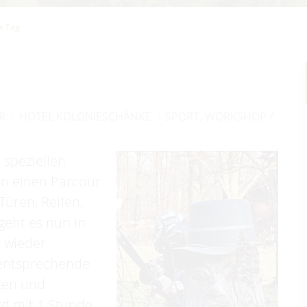
w Tag
HR
HOTEL KOLONIESCHÄNKE
SPORT
,
WORKSHOP /
 speziellen
in einen Parcour
Türen, Reifen,
geht es nun in
, wieder
 entsprechende
ken und
rd mit 1 Stunde