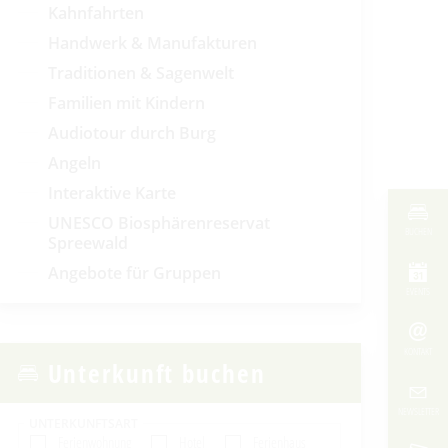
Kahnfahrten
Handwerk & Manufakturen
Traditionen & Sagenwelt
Familien mit Kindern
Audiotour durch Burg
Angeln
Interaktive Karte
UNESCO Biosphärenreservat
BUCHEN
Spreewald
Angebote für Gruppen
EVENTS
KONTAKT
Unterkunft buchen
NEWSLETTER
UNTERKUNFTSART
Ferienwohnung
Hotel
Ferienhaus