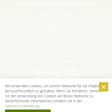
TOURISTINFORMATION BURG IM SPREEWALD
Am Hafen 6
03096 Burg (Spreewald)
KONTAKT
035603 750160
info@burgimspreewald.de
Öffnungszeiten
FOLGE UNS AUF
BurgimSpreewald
burgimspreewald
Wir verwenden Cookies, um unsere Webseite für Sie möglichst
benutzerfreundlich zu gestalten. Wenn Sie fortfahren, stimmen
STARTSEITE
KONTAKT
KARRIERE
DATENSCHUTZ
Sie der Verwendung von Cookies auf dieser Webseite zu.
IMPRESSUM
AGB
BARRIEREFREIHEITSERKLÄRUNG
Weiterführende Informationen erhalten Sie in der
Datenschutzerklärung
.
COOKIE-EINSTELLUNGEN