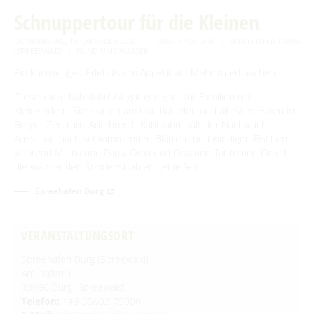
Erlebniskahnfahrten
Advent auf den Höfen
Schnuppertour für die Kleinen
Für Regentage
Handwerk & Manufakturen
DONNERSTAG, 15. OKTOBER 2026
16:00 – 17:00 UHR
SPREEHAFEN BURG
(SPREEWALD)
RUND UMS WASSER
Traditionen & Sagenwelt
Ein kurzweiliges Erlebnis um Appetit auf Mehr zu erhaschen.
Handwerk in Burg (Spreewald)
Familien mit Kindern
Diese kurze Kahnfahrt ist gut geeignet für Familien mit
Kleinkindern. Sie starten am traditionellen und ältesten Hafen im
Audiotour durch Burg
Burger Zentrum. Auf Ihrer 1. Kahnfahrt hält der Nachwuchs
Ausschau nach schwimmenden Blättern und windigen Fischen
Angeln
während Mama und Papa, Oma und Opa und Tante und Onkel
die wärmenden Sonnenstrahlen genießen.
Interaktive Karte
Spreehafen Burg
UNESCO Biosphärenreservat Spreewald
Angebote für Gruppen
VERANSTALTUNGSORT
Spreehafen Burg (Spreewald)
BEWEGEN
Am Hafen 1
03096 Burg (Spreewald)
Telefon:
+49 35603 75800
Radfahren
GENIESSEN