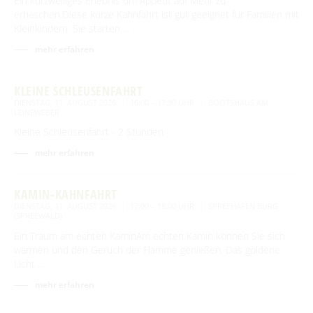
Ein kurzweiliges Erlebnis um Appetit auf Mehr zu
erhaschen.Diese kurze Kahnfahrt ist gut geeignet für Familien mit
Kleinkindern. Sie starten …
mehr erfahren
KLEINE SCHLEUSENFAHRT
DIENSTAG, 11. AUGUST 2026
16:00 – 17:30 UHR
BOOTSHAUS AM
LEINEWEBER
Kleine Schleusenfahrt - 2 Stunden
mehr erfahren
KAMIN-KAHNFAHRT
DIENSTAG, 11. AUGUST 2026
17:00 – 18:00 UHR
SPREEHAFEN BURG
(SPREEWALD)
Ein Traum am echten KaminAm echten Kamin können Sie sich
wärmen und den Geruch der Flamme genießen. Das goldene
Licht …
mehr erfahren