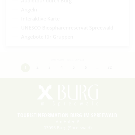
Audiotour durch Burg
Angeln
Interaktive Karte
UNESCO Biosphärenreservat Spreewald
Angebote für Gruppen
Datensätze 1 bis 30 von
934
…
1
2
3
4
5
6
32
TOURISTINFORMATION BURG IM SPREEWALD
Am Hafen 6
03096 Burg (Spreewald)