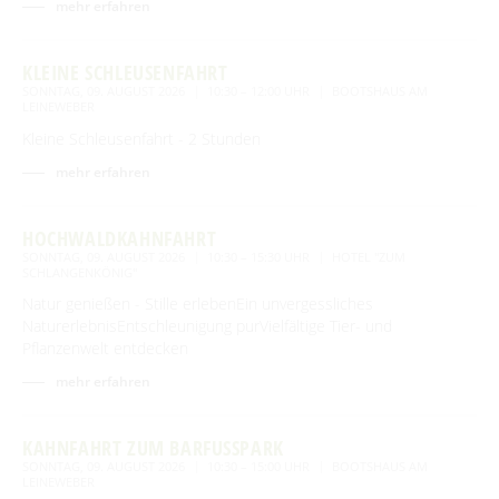
mehr erfahren
Tourentipps
Paddeln
Restaurants & Cafés
ENTSPANNEN
Geführte Radtouren
Paddeltouren
KLEINE SCHLEUSENFAHRT
Wandern
Eisdielen
Fahrradvermieter
SONNTAG, 09. AUGUST 2026
10:30 – 12:00 UHR
BOOTSHAUS AM
Burger Thermalsole
ÜBERNACHTEN
Bootsvermieter
LEINEWEBER
Geführte Ortswanderungen
Spreewaldmarathon
Hofläden
Wasserwanderrastplätze
Kleine Schleusenfahrt - 2 Stunden
Entspannen im und am Wasser
Wander- & Walkingstrecken
Übernachtung buchen
Mobil unterwegs
SERVICE
Online-Shops
Paddelregeln im Biosphärenreservat
mehr erfahren
Erlebniswanderungen
Unterkünfte mit Wellnessangebot
Unterkünfte
Reiterhöfe und Kremserfahrten
Spreewaldabzeichen
GästeCard Spreewald
AKTUELLES
Gesundheit & Wellness
HOCHWALDKAHNFAHRT
Camping & Caravan
GästeCard Login
Anreise
SONNTAG, 09. AUGUST 2026
10:30 – 15:30 UHR
HOTEL "ZUM
Aktuelle Meldungen
Spreewald Therme
SCHLANGENKÖNIG"
Vorteile mit der Gästecard
Prospektservice
Natur genießen - Stille erlebenEin unvergessliches
Pressemitteilungen
SUCHBEGRIFF
FAQ
NaturerlebnisEntschleunigung purVielfältige Tier- und
Service für Touristiker
Pflanzenwelt entdecken
Kurbeitrag
Newsletter für touristische Partner
Barrierefreie Angebote
mehr erfahren
Touristinformation & Team
KAHNFAHRT ZUM BARFUSSPARK
Mediathek
SONNTAG, 09. AUGUST 2026
10:30 – 15:00 UHR
BOOTSHAUS AM
LEINEWEBER