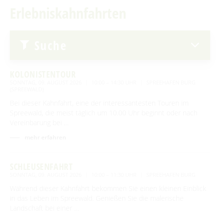
Erlebniskahnfahrten
Advent auf den Höfen
Erlebniskahnfahrten
Für Regentage
Handwerk & Manufakturen
Suche
Traditionen & Sagenwelt
Handwerk in Burg (Spreewald)
Familien mit Kindern
KOLONISTENTOUR
Audiotour durch Burg
SONNTAG, 09. AUGUST 2026
10:00 – 14:30 UHR
SPREEHAFEN BURG
(SPREEWALD)
Angeln
Bei dieser Kahnfahrt, eine der interessantesten Touren im
Spreewald, die meist täglich um 10.00 Uhr beginnt oder nach
Interaktive Karte
Vereinbarung bei …
mehr erfahren
UNESCO Biosphärenreservat Spreewald
Angebote für Gruppen
SCHLEUSENFAHRT
SONNTAG, 09. AUGUST 2026
10:00 – 11:30 UHR
SPREEHAFEN BURG
Während dieser Kahnfahrt bekommen Sie einen kleinen Einblick
BEWEGEN
in das Leben im Spreewald. Genießen Sie die malerische
Landschaft bei einer …
Radfahren
GENIESSEN