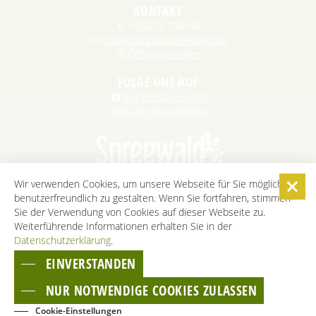
KONTAKT
035603 750160
info@burgimspreewald.de
Öffnungszeiten
FOLGE UNS AUF
BurgimSpreewald
burgimspreewald
Wir verwenden Cookies, um unsere Webseite für Sie möglichst
benutzerfreundlich zu gestalten. Wenn Sie fortfahren, stimmen
STARTSEITE
KONTAKT
KARRIERE
DATENSCHUTZ
Sie der Verwendung von Cookies auf dieser Webseite zu.
IMPRESSUM
AGB
BARRIEREFREIHEITSERKLÄRUNG
Weiterführende Informationen erhalten Sie in der
Datenschutzerklärung
COOKIE-EINSTELLUNGEN
.
EINVERSTANDEN
ZUM SEITENANFANG
NUR NOTWENDIGE COOKIES ZULASSEN
Cookie-Einstellungen