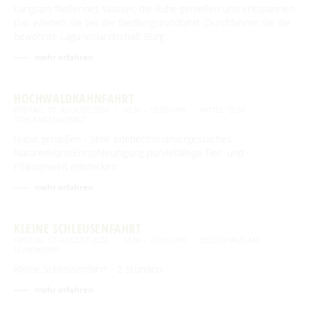
Langsam fließendes Wasser, die Ruhe genießen und entspannen.
Das erleben Sie bei der Siedlungsrundfahrt. Durchfahren Sie die
bewohnte Lagunenlandschaft Burg …
mehr erfahren
HOCHWALDKAHNFAHRT
FREITAG, 07. AUGUST 2026
10:30 – 15:30 UHR
HOTEL "ZUM
SCHLANGENKÖNIG"
Natur genießen - Stille erlebenEin unvergessliches
NaturerlebnisEntschleunigung purVielfältige Tier- und
Pflanzenwelt entdecken
mehr erfahren
KLEINE SCHLEUSENFAHRT
FREITAG, 07. AUGUST 2026
14:00 – 15:30 UHR
BOOTSHAUS AM
LEINEWEBER
Kleine Schleusenfahrt - 2 Stunden
mehr erfahren