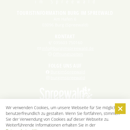
TOURISTINFORMATION BURG IM SPREEWALD
Am Hafen 6
03096 Burg (Spreewald)
KONTAKT
035603 750160
info@burgimspreewald.de
Öffnungszeiten
FOLGE UNS AUF
BurgimSpreewald
burgimspreewald
Wir verwenden Cookies, um unsere Webseite für Sie möglichst
benutzerfreundlich zu gestalten. Wenn Sie fortfahren, stimmen
STARTSEITE
KONTAKT
KARRIERE
DATENSCHUTZ
Sie der Verwendung von Cookies auf dieser Webseite zu.
IMPRESSUM
AGB
BARRIEREFREIHEITSERKLÄRUNG
Weiterführende Informationen erhalten Sie in der