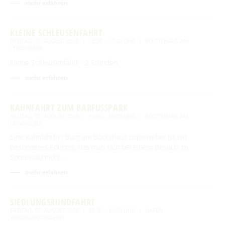
mehr erfahren
Tourentipps
Paddeln
Restaurants & Cafés
ENTSPANNEN
Geführte Radtouren
Paddeltouren
KLEINE SCHLEUSENFAHRT
Wandern
Eisdielen
Fahrradvermieter
FREITAG, 07. AUGUST 2026
10:30 – 12:00 UHR
BOOTSHAUS AM
Burger Thermalsole
ÜBERNACHTEN
Bootsvermieter
LEINEWEBER
Geführte Ortswanderungen
Spreewaldmarathon
Hofläden
Wasserwanderrastplätze
Kleine Schleusenfahrt - 2 Stunden
Entspannen im und am Wasser
Wander- & Walkingstrecken
Übernachtung buchen
Mobil unterwegs
SERVICE
Online-Shops
Paddelregeln im Biosphärenreservat
mehr erfahren
Erlebniswanderungen
Unterkünfte mit Wellnessangebot
Unterkünfte
Reiterhöfe und Kremserfahrten
Spreewaldabzeichen
GästeCard Spreewald
AKTUELLES
Gesundheit & Wellness
KAHNFAHRT ZUM BARFUSSPARK
Camping & Caravan
GästeCard Login
Anreise
FREITAG, 07. AUGUST 2026
10:30 – 15:00 UHR
BOOTSHAUS AM
Aktuelle Meldungen
Spreewald Therme
LEINEWEBER
Vorteile mit der Gästecard
Prospektservice
Eine Kahnfahrt in Burg am Bootshaus Leineweber ist ein
Pressemitteilungen
SUCHBEGRIFF
FAQ
besonderes Erlebnis, das man sich bei einem Besuch im
Service für Touristiker
Spreewald nicht …
Kurbeitrag
Newsletter für touristische Partner
Barrierefreie Angebote
mehr erfahren
Touristinformation & Team
SIEDLUNGSRUNDFAHRT
Mediathek
FREITAG, 07. AUGUST 2026
10:30 – 12:00 UHR
HAFEN
WALDSCHLÖSSCHEN