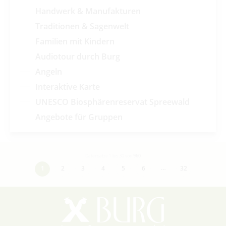
Handwerk & Manufakturen
Traditionen & Sagenwelt
Familien mit Kindern
Audiotour durch Burg
Angeln
Interaktive Karte
UNESCO Biosphärenreservat Spreewald
Angebote für Gruppen
Datensätze 1 bis 30 von
960
…
1
2
3
4
5
6
32