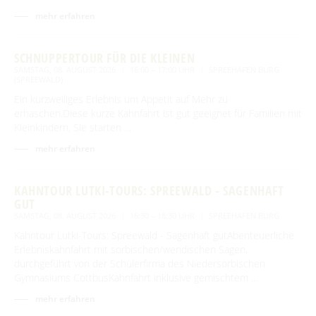
mehr erfahren
SCHNUPPERTOUR FÜR DIE KLEINEN
SAMSTAG, 08. AUGUST 2026
16:00 – 17:00 UHR
SPREEHAFEN BURG
(SPREEWALD)
Ein kurzweiliges Erlebnis um Appetit auf Mehr zu
erhaschen.Diese kurze Kahnfahrt ist gut geeignet für Familien mit
Kleinkindern. Sie starten …
mehr erfahren
KAHNTOUR LUTKI-TOURS: SPREEWALD - SAGENHAFT
GUT
SAMSTAG, 08. AUGUST 2026
16:30 – 18:30 UHR
SPREEHAFEN BURG
Kahntour Lutki-Tours: Spreewald - Sagenhaft gutAbenteuerliche
Erlebniskahnfahrt mit sorbischen/wendischen Sagen,
durchgeführt von der Schülerfirma des Niedersorbischen
Gymnasiums CottbusKahnfahrt inklusive gemischtem …
mehr erfahren