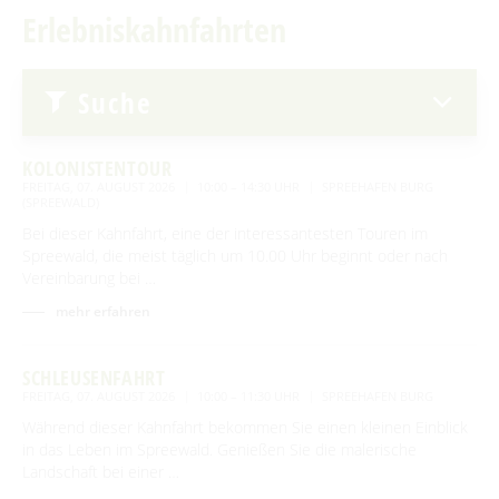
Erlebniskahnfahrten
Advent auf den Höfen
Erlebniskahnfahrten
Für Regentage
Handwerk & Manufakturen
Suche
Traditionen & Sagenwelt
Handwerk in Burg (Spreewald)
Familien mit Kindern
KOLONISTENTOUR
Audiotour durch Burg
FREITAG, 07. AUGUST 2026
10:00 – 14:30 UHR
SPREEHAFEN BURG
(SPREEWALD)
Angeln
Bei dieser Kahnfahrt, eine der interessantesten Touren im
Spreewald, die meist täglich um 10.00 Uhr beginnt oder nach
Interaktive Karte
Vereinbarung bei …
mehr erfahren
UNESCO Biosphärenreservat Spreewald
Angebote für Gruppen
SCHLEUSENFAHRT
FREITAG, 07. AUGUST 2026
10:00 – 11:30 UHR
SPREEHAFEN BURG
Während dieser Kahnfahrt bekommen Sie einen kleinen Einblick
BEWEGEN
in das Leben im Spreewald. Genießen Sie die malerische
Landschaft bei einer …
Radfahren
GENIESSEN