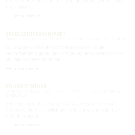
untergehende Sonne taucht alles in ein warmes goldenes Licht
und langsam …
mehr erfahren
SAGENGEISTERKAHNFAHRT
SAMSTAG, 08. AUGUST 2026
20:30 – 22:30 UHR
HOTEL FIEDERMANNHOF
Für Gruppen die nachts nicht gerne wandern, ist die
Geisterkahnfahrt genau das Richtige. Mit dem Spreewaldmanni
als Sagenbegleiter fahren sie …
mehr erfahren
KOLONISTENTOUR
SONNTAG, 09. AUGUST 2026
10:00 – 14:30 UHR
SPREEHAFEN BURG
(SPREEWALD)
Bei dieser Kahnfahrt, eine der interessantesten Touren im
Spreewald, die meist täglich um 10.00 Uhr beginnt oder nach
Vereinbarung bei …
mehr erfahren