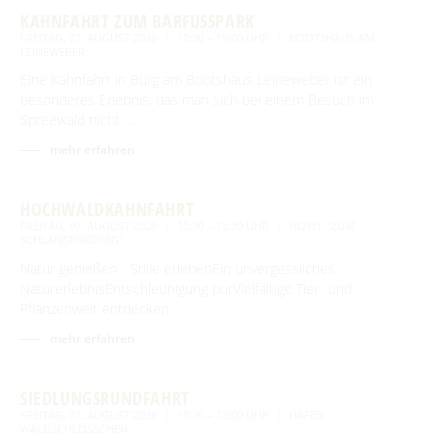
KAHNFAHRT ZUM BARFUSSPARK
FREITAG, 07. AUGUST 2026
10:30 – 15:00 UHR
BOOTSHAUS AM
LEINEWEBER
Eine Kahnfahrt in Burg am Bootshaus Leineweber ist ein
besonderes Erlebnis, das man sich bei einem Besuch im
Spreewald nicht …
mehr erfahren
HOCHWALDKAHNFAHRT
FREITAG, 07. AUGUST 2026
10:30 – 15:30 UHR
HOTEL "ZUM
SCHLANGENKÖNIG"
Natur genießen - Stille erlebenEin unvergessliches
NaturerlebnisEntschleunigung purVielfältige Tier- und
Pflanzenwelt entdecken
mehr erfahren
SIEDLUNGSRUNDFAHRT
FREITAG, 07. AUGUST 2026
10:30 – 12:00 UHR
HAFEN
WALDSCHLÖSSCHEN