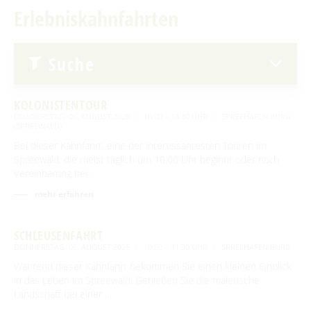
Erlebniskahnfahrten
Advent auf den Höfen
Erlebniskahnfahrten
Für Regentage
Handwerk & Manufakturen
Suche
Traditionen & Sagenwelt
Handwerk in Burg (Spreewald)
Familien mit Kindern
KOLONISTENTOUR
Audiotour durch Burg
DONNERSTAG, 06. AUGUST 2026
10:00 – 14:30 UHR
SPREEHAFEN BURG
(SPREEWALD)
Angeln
Bei dieser Kahnfahrt, eine der interessantesten Touren im
Spreewald, die meist täglich um 10.00 Uhr beginnt oder nach
Interaktive Karte
Vereinbarung bei …
mehr erfahren
UNESCO Biosphärenreservat Spreewald
Angebote für Gruppen
SCHLEUSENFAHRT
DONNERSTAG, 06. AUGUST 2026
10:00 – 11:30 UHR
SPREEHAFEN BURG
Während dieser Kahnfahrt bekommen Sie einen kleinen Einblick
BEWEGEN
in das Leben im Spreewald. Genießen Sie die malerische
Landschaft bei einer …
Radfahren
GENIESSEN