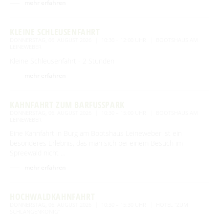
mehr erfahren
Tourentipps
Paddeln
Restaurants & Cafés
ENTSPANNEN
Geführte Radtouren
Paddeltouren
KLEINE SCHLEUSENFAHRT
Wandern
Eisdielen
Fahrradvermieter
DONNERSTAG, 06. AUGUST 2026
10:30 – 12:00 UHR
BOOTSHAUS AM
Burger Thermalsole
ÜBERNACHTEN
Bootsvermieter
LEINEWEBER
Geführte Ortswanderungen
Spreewaldmarathon
Hofläden
Wasserwanderrastplätze
Kleine Schleusenfahrt - 2 Stunden
Entspannen im und am Wasser
Wander- & Walkingstrecken
Übernachtung buchen
Mobil unterwegs
SERVICE
Online-Shops
Paddelregeln im Biosphärenreservat
mehr erfahren
Erlebniswanderungen
Unterkünfte mit Wellnessangebot
Unterkünfte
Reiterhöfe und Kremserfahrten
Spreewaldabzeichen
GästeCard Spreewald
AKTUELLES
Gesundheit & Wellness
KAHNFAHRT ZUM BARFUSSPARK
Camping & Caravan
GästeCard Login
Anreise
DONNERSTAG, 06. AUGUST 2026
10:30 – 15:00 UHR
BOOTSHAUS AM
Aktuelle Meldungen
Spreewald Therme
LEINEWEBER
Vorteile mit der Gästecard
Prospektservice
Eine Kahnfahrt in Burg am Bootshaus Leineweber ist ein
Pressemitteilungen
SUCHBEGRIFF
FAQ
besonderes Erlebnis, das man sich bei einem Besuch im
Service für Touristiker
Spreewald nicht …
Kurbeitrag
Newsletter für touristische Partner
Barrierefreie Angebote
mehr erfahren
Touristinformation & Team
HOCHWALDKAHNFAHRT
Mediathek
DONNERSTAG, 06. AUGUST 2026
10:30 – 15:30 UHR
HOTEL "ZUM
SCHLANGENKÖNIG"