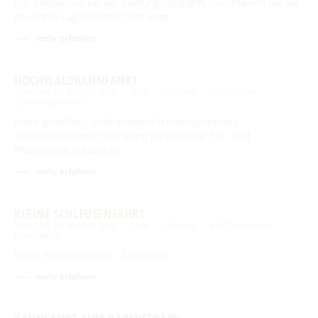
Das erleben Sie bei der Siedlungsrundfahrt. Durchfahren Sie die
bewohnte Lagunenlandschaft Burg …
mehr erfahren
HOCHWALDKAHNFAHRT
SAMSTAG, 08. AUGUST 2026
10:30 – 15:30 UHR
HOTEL "ZUM
SCHLANGENKÖNIG"
Natur genießen - Stille erlebenEin unvergessliches
NaturerlebnisEntschleunigung purVielfältige Tier- und
Pflanzenwelt entdecken
mehr erfahren
KLEINE SCHLEUSENFAHRT
SAMSTAG, 08. AUGUST 2026
10:30 – 12:00 UHR
BOOTSHAUS AM
LEINEWEBER
Kleine Schleusenfahrt - 2 Stunden
mehr erfahren