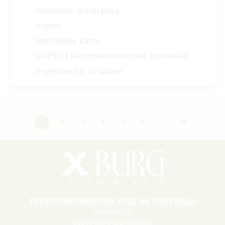
Audiotour durch Burg
Angeln
Interaktive Karte
UNESCO Biosphärenreservat Spreewald
Angebote für Gruppen
Datensätze 1 bis 30 von
970
…
1
2
3
4
5
6
33
TOURISTINFORMATION BURG IM SPREEWALD
Am Hafen 6
03096 Burg (Spreewald)