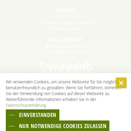
KONTAKT
035603 750160
info@burgimspreewald.de
Öffnungszeiten
FOLGE UNS AUF
BurgimSpreewald
burgimspreewald
Wir verwenden Cookies, um unsere Webseite für Sie möglichst
benutzerfreundlich zu gestalten. Wenn Sie fortfahren, stimmen
STARTSEITE
KONTAKT
KARRIERE
DATENSCHUTZ
Sie der Verwendung von Cookies auf dieser Webseite zu.
IMPRESSUM
AGB
BARRIEREFREIHEITSERKLÄRUNG
Weiterführende Informationen erhalten Sie in der
Datenschutzerklärung
COOKIE-EINSTELLUNGEN
.
EINVERSTANDEN
ZUM SEITENANFANG
NUR NOTWENDIGE COOKIES ZULASSEN