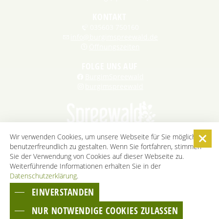
KONTAKT
035603 750160
info@burgimspreewald.de
Öffnungszeiten
FOLGE UNS AUF
BurgimSpreewald
burgimspreewald
Wir verwenden Cookies, um unsere Webseite für Sie möglichst
benutzerfreundlich zu gestalten. Wenn Sie fortfahren, stimmen
STARTSEITE
KONTAKT
KARRIERE
DATENSCHUTZ
Sie der Verwendung von Cookies auf dieser Webseite zu.
IMPRESSUM
AGB
BARRIEREFREIHEITSERKLÄRUNG
Weiterführende Informationen erhalten Sie in der
Datenschutzerklärung
COOKIE-EINSTELLUNGEN
.
EINVERSTANDEN
ZUM SEITENANFANG
NUR NOTWENDIGE COOKIES ZULASSEN