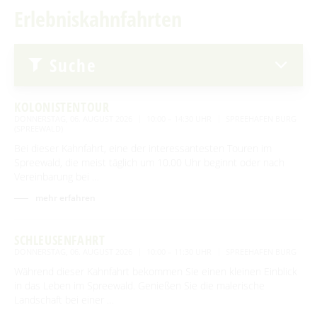
Erlebniskahnfahrten
Advent auf den Höfen
Erlebniskahnfahrten
Für Regentage
Handwerk & Manufakturen
Suche
Traditionen & Sagenwelt
Handwerk in Burg (Spreewald)
Familien mit Kindern
KOLONISTENTOUR
Audiotour durch Burg
DONNERSTAG, 06. AUGUST 2026
10:00 – 14:30 UHR
SPREEHAFEN BURG
(SPREEWALD)
Angeln
Bei dieser Kahnfahrt, eine der interessantesten Touren im
Spreewald, die meist täglich um 10.00 Uhr beginnt oder nach
Interaktive Karte
Vereinbarung bei …
mehr erfahren
UNESCO Biosphärenreservat Spreewald
Angebote für Gruppen
SCHLEUSENFAHRT
DONNERSTAG, 06. AUGUST 2026
10:00 – 11:30 UHR
SPREEHAFEN BURG
Während dieser Kahnfahrt bekommen Sie einen kleinen Einblick
BEWEGEN
in das Leben im Spreewald. Genießen Sie die malerische
Landschaft bei einer …
Radfahren
GENIESSEN