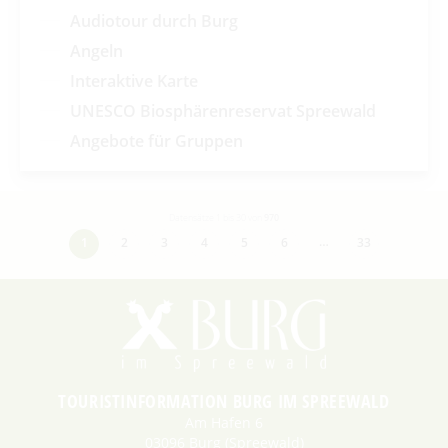
Audiotour durch Burg
Angeln
Interaktive Karte
UNESCO Biosphärenreservat Spreewald
Angebote für Gruppen
Datensätze 1 bis 30 von
970
…
1
2
3
4
5
6
33
TOURISTINFORMATION BURG IM SPREEWALD
Am Hafen 6
03096 Burg (Spreewald)