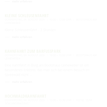
mehr erfahren
Tourentipps
Paddeln
Restaurants & Cafés
ENTSPANNEN
Geführte Radtouren
Paddeltouren
KLEINE SCHLEUSENFAHRT
Wandern
Eisdielen
Fahrradvermieter
DONNERSTAG, 06. AUGUST 2026
10:30 – 12:00 UHR
BOOTSHAUS AM
Burger Thermalsole
ÜBERNACHTEN
Bootsvermieter
LEINEWEBER
Geführte Ortswanderungen
Spreewaldmarathon
Hofläden
Wasserwanderrastplätze
Kleine Schleusenfahrt - 2 Stunden
Entspannen im und am Wasser
Wander- & Walkingstrecken
Übernachtung buchen
Mobil unterwegs
SERVICE
Online-Shops
Paddelregeln im Biosphärenreservat
mehr erfahren
Erlebniswanderungen
Unterkünfte mit Wellnessangebot
Unterkünfte
Reiterhöfe und Kremserfahrten
Spreewaldabzeichen
GästeCard Spreewald
AKTUELLES
Gesundheit & Wellness
KAHNFAHRT ZUM BARFUSSPARK
Camping & Caravan
GästeCard Login
Anreise
DONNERSTAG, 06. AUGUST 2026
10:30 – 15:00 UHR
BOOTSHAUS AM
Aktuelle Meldungen
Spreewald Therme
LEINEWEBER
Vorteile mit der Gästecard
Prospektservice
Eine Kahnfahrt in Burg am Bootshaus Leineweber ist ein
Pressemitteilungen
SUCHBEGRIFF
FAQ
besonderes Erlebnis, das man sich bei einem Besuch im
Service für Touristiker
Spreewald nicht …
Kurbeitrag
Newsletter für touristische Partner
Barrierefreie Angebote
mehr erfahren
Touristinformation & Team
HOCHWALDKAHNFAHRT
Mediathek
DONNERSTAG, 06. AUGUST 2026
10:30 – 15:30 UHR
HOTEL "ZUM
SCHLANGENKÖNIG"