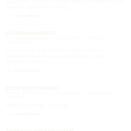
Das erleben Sie bei der Siedlungsrundfahrt. Durchfahren Sie die
bewohnte Lagunenlandschaft Burg …
mehr erfahren
HOCHWALDKAHNFAHRT
SAMSTAG, 08. AUGUST 2026
10:30 – 15:30 UHR
HOTEL "ZUM
SCHLANGENKÖNIG"
Natur genießen - Stille erlebenEin unvergessliches
NaturerlebnisEntschleunigung purVielfältige Tier- und
Pflanzenwelt entdecken
mehr erfahren
KLEINE SCHLEUSENFAHRT
SAMSTAG, 08. AUGUST 2026
10:30 – 12:00 UHR
BOOTSHAUS AM
LEINEWEBER
Kleine Schleusenfahrt - 2 Stunden
mehr erfahren