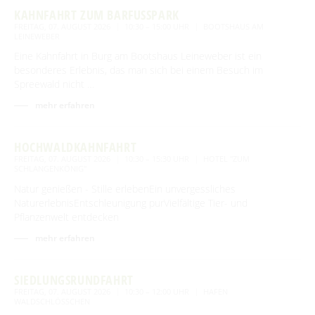
KAHNFAHRT ZUM BARFUSSPARK
FREITAG, 07. AUGUST 2026
10:30 – 15:00 UHR
BOOTSHAUS AM
LEINEWEBER
Eine Kahnfahrt in Burg am Bootshaus Leineweber ist ein
besonderes Erlebnis, das man sich bei einem Besuch im
Spreewald nicht …
mehr erfahren
HOCHWALDKAHNFAHRT
FREITAG, 07. AUGUST 2026
10:30 – 15:30 UHR
HOTEL "ZUM
SCHLANGENKÖNIG"
Natur genießen - Stille erlebenEin unvergessliches
NaturerlebnisEntschleunigung purVielfältige Tier- und
Pflanzenwelt entdecken
mehr erfahren
SIEDLUNGSRUNDFAHRT
FREITAG, 07. AUGUST 2026
10:30 – 12:00 UHR
HAFEN
WALDSCHLÖSSCHEN