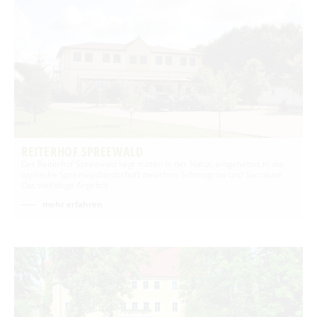
REITERHOF SPREEWALD
Der Reiterhof Spreewald liegt mitten in der Natur, eingebettet in die
idyllische Spreewaldlandschaft zwischen Schmogrow und Saccasne.
Das vielfältige Angebot …
mehr erfahren