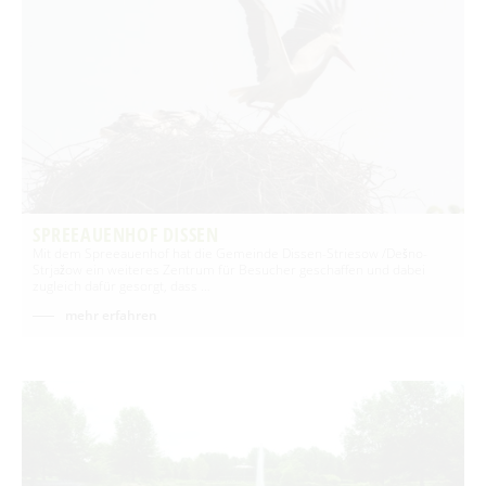
SPREEAUENHOF DISSEN
Mit dem Spreeauenhof hat die Gemeinde Dissen-Striesow /Dešno-
Strjažow ein weiteres Zentrum für Besucher geschaffen und dabei
zugleich dafür gesorgt, dass …
mehr erfahren