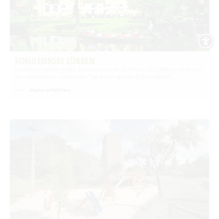
SCHLOSSINSEL LÜBBEN
Die fast 6 Hektar große Schlossinsel im Zentrum von Lübben wird von
der Hauptspree umflossen. Sie ist ein grüner Erholungsort …
mehr erfahren