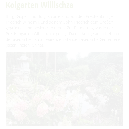
Koigarten Willischza
Spreewaldmarathon
Heimat- und Trachtenfest
Für Regentage
Handwerker- und Bauernmarkt
Burg-Kauper und Burg-Kolonie sind von den Preußenkönigen
Festumzug
Spreewälder Sagennacht
Friedrich Wilhelm I. und seinem Sohn Friedrich dem Großen
Lange Nacht der Kunst- und Handwerkshöfe
gegründet und besiedelt worden. Zur Erinnerung wurde der
Kahnfahrten
Nacht der Kürbisgeister
Preußengarten Willischza angelegt. Da die Könige auch Liebhaber
der asiatischen Kultur waren, entstanden asiatische Gartenteile
Kahnfährhäfen
Handwerk & Manufakturen
Burger Adventsfest
(Japan, Indien, China).
Erlebniskahnfahrten
Advent auf den Höfen
Traditionen & Sagenwelt
Handwerk in Burg (Spreewald)
Familien mit Kindern
Audiotour durch Burg
Angeln
Interaktive Karte
UNESCO Biosphärenreservat Spreewald
Angebote für Gruppen