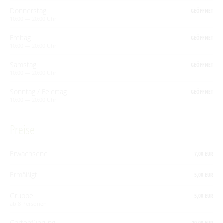
Donnerstag
Touristinformation & Team
GEÖFFNET
10:00 — 20:00 Uhr
Mediathek
Freitag
GEÖFFNET
10:00 — 20:00 Uhr
Samstag
GEÖFFNET
10:00 — 20:00 Uhr
Sonntag / Feiertag
GEÖFFNET
10:00 — 20:00 Uhr
Preise
Erwachsene
7,00 EUR
Ermäßigt
5,00 EUR
Gruppe
5,00 EUR
ab 8 Personen
Gartenführung
10,00 EUR