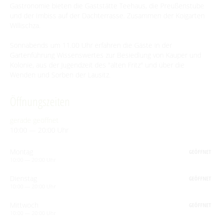
Gastronomie bieten die Gaststätte Teehaus, die Preußenstube
BEWEGEN
und der Imbiss auf der Dachterrasse. Zusammen der Koigarten
Willischza.
Radfahren
GENIESSEN
Sonnabends um 11.00 Uhr erfahren die Gäste in der
Gartenführung Wissenswertes zur Besiedlung von Kauper und
Tourentipps
Paddeln
Restaurants & Cafés
ENTSPANNEN
Kolonie, aus der Jugendzeit des "alten Fritz" und über die
Geführte Radtouren
Wenden und Sorben der Lausitz.
Paddeltouren
Wandern
Eisdielen
Fahrradvermieter
Burger Thermalsole
ÜBERNACHTEN
Bootsvermieter
Geführte Ortswanderungen
Spreewaldmarathon
Öffnungszeiten
Hofläden
Wasserwanderrastplätze
Entspannen im und am Wasser
Wander- & Walkingstrecken
Übernachtung buchen
Mobil unterwegs
SERVICE
Online-Shops
Paddelregeln im Biosphärenreservat
gerade geöffnet
Erlebniswanderungen
Unterkünfte mit Wellnessangebot
10:00 — 20:00 Uhr
Unterkünfte
Reiterhöfe und Kremserfahrten
Spreewaldabzeichen
GästeCard Spreewald
AKTUELLES
Gesundheit & Wellness
Camping & Caravan
Montag
GEÖFFNET
GästeCard Login
Anreise
Aktuelle Meldungen
10:00 — 20:00 Uhr
Spreewald Therme
Vorteile mit der Gästecard
Prospektservice
Dienstag
GEÖFFNET
Pressemitteilungen
SUCHBEGRIFF
FAQ
10:00 — 20:00 Uhr
Service für Touristiker
Kurbeitrag
Mittwoch
GEÖFFNET
Newsletter für touristische Partner
Barrierefreie Angebote
10:00 — 20:00 Uhr