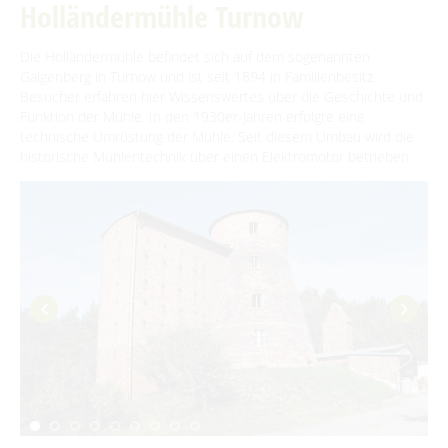
Holländermühle Turnow
Spreewaldmarathon
Heimat- und Trachtenfest
Für Regentage
Handwerker- und Bauernmarkt
Die Holländermühle befindet sich auf dem sogenannten
Festumzug
Spreewälder Sagennacht
Galgenberg in Turnow und ist seit 1894 in Familienbesitz.
Lange Nacht der Kunst- und Handwerkshöfe
Besucher erfahren hier Wissenswertes über die Geschichte und
Kahnfahrten
Nacht der Kürbisgeister
Funktion der Mühle. In den 1930er-Jahren erfolgte eine
technische Umrüstung der Mühle. Seit diesem Umbau wird die
Kahnfährhäfen
Handwerk & Manufakturen
Burger Adventsfest
historische Mühlentechnik über einen Elektromotor betrieben.
Erlebniskahnfahrten
Advent auf den Höfen
Traditionen & Sagenwelt
Handwerk in Burg (Spreewald)
Familien mit Kindern
Audiotour durch Burg
Angeln
Interaktive Karte
UNESCO Biosphärenreservat Spreewald
Angebote für Gruppen