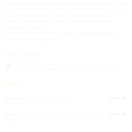
Die charakteristischen Windmühlenflügel wurden demontiert. Die
BEWEGEN
interessante alte Mühlentechnik, der über 100 Jahre alte
funktionstüchtige Fahrstuhl, ein Blick ins Storchennest sowie die
Beobachtung von Schleiereulen oder Turmfalken sind ein
Radfahren
GENIESSEN
einzigartiges Erlebnis.
Jährlich zu Pfingsten wird der Deutsche Mühlentag mit Kaffee,
Tourentipps
Paddeln
Restaurants & Cafés
ENTSPANNEN
Kuchen und Musik gefeiert.
Geführte Radtouren
Paddeltouren
Wandern
Eisdielen
Fahrradvermieter
Burger Thermalsole
Öffnungszeiten
ÜBERNACHTEN
Bootsvermieter
Geführte Ortswanderungen
Spreewaldmarathon
Hofläden
Wasserwanderrastplätze
Entspannen im und am Wasser
Wander- & Walkingstrecken
nur nach telefonischer Vereinbarung sowie zum Deutschen Mühlentag
Übernachtung buchen
Mobil unterwegs
SERVICE
(Pfingstsonntag+Pfingstmontag) und zum Himmelfahrtstag
Online-Shops
Paddelregeln im Biosphärenreservat
Erlebniswanderungen
Unterkünfte mit Wellnessangebot
Unterkünfte
Reiterhöfe und Kremserfahrten
Spreewaldabzeichen
GästeCard Spreewald
Preise
AKTUELLES
Gesundheit & Wellness
Camping & Caravan
GästeCard Login
Anreise
Aktuelle Meldungen
Spreewald Therme
Erwachsene
3,00 EUR EUR
Vorteile mit der Gästecard
geführte Besichtigung durch einen Müller
Prospektservice
Pressemitteilungen
SUCHBEGRIFF
FAQ
Kinder
1,00 EUR EUR
Service für Touristiker
Kurbeitrag
im Alter von 6 bis 14 Jahren, geführte Besichtigung durch einen
Müller
Newsletter für touristische Partner
Barrierefreie Angebote