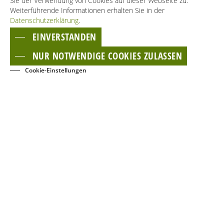
Sie der Verwendung von Cookies auf dieser Webseite zu.
Weiterführende Informationen erhalten Sie in der
Datenschutzerklärung
.
EINVERSTANDEN
NUR NOTWENDIGE COOKIES ZULASSEN
Cookie-Einstellungen
BUCHEN
EVENTS
KONTAKT
NEWSLETTER
GÄSTECARD
Dies ist ein Service der TMB Tourismus-Marketing Brandenburg GmbH und der
regionalen Tourismuspartner. Mehr Informationen zu Reisen und Ausflügen
ins Land Brandenburg erhalten sie auf
www.reiseland-brandenburg.de
.
Adresse