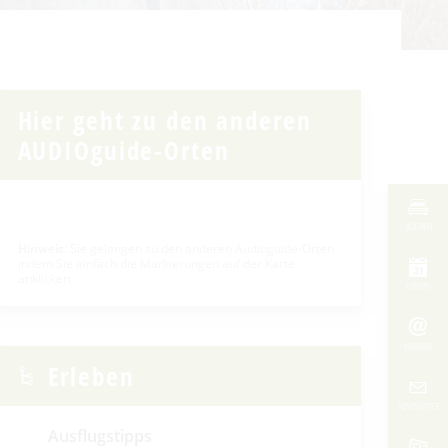
Hier geht zu den anderen
AUDIOguide-Orten
BUCHEN
Hinweis
: Sie gelangen zu den anderen Audioguide-Orten
indem Sie einfach die Markierungen auf der Karte
anklicken.
EVENTS
KONTAKT
Erleben
NEWSLETTER
Ausflugstipps