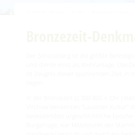
Familien mit Kindern
Sie sind hier:
Startseite
/
Erleben
/
Audiotour durch Burg
/
Audiotour durch Burg
Angeln
Bronzezeit-Denkm
Interaktive Karte
UNESCO Biosphärenreservat
Der Schlossberg ist die größte Befestig
Spreewald
und diente einst als Wehranlage. Das
Angebote für Gruppen
ist Zeugnis dieser spannenden Zeit, in 
liegen.
In der Bronzezeit (2.300-800 v. Chr.) st
Virchow benannten "Lausitzer Kultur" da
bedeutendste urgeschichtliche Epoche 
Burganlage, war Mittelpunkt der Stamm
Handwerkszentrum und damit ein heili