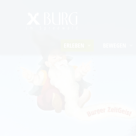
Um Einstellungen z
ERLEBEN
BEWEGEN
Ausflugstipps
Radfahren
Rest
Veranstaltungen
Paddeln
Eisdi
Heimat- und Trachtenfest
Wandern
Hofl
Spreewälder Sagennacht
Spreewaldmarathon
Onli
Kahnfahrten
Mobil unterwegs
Handwerk & Manufakturen
Reiterhöfe und
Kremserfahrten
Traditionen & Sagenwelt