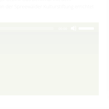
 der Spreewälder Kulturstiftung errichtet
Use
00:00
Up/Down
Arrow
keys
to
increase
or
decrease
volume.