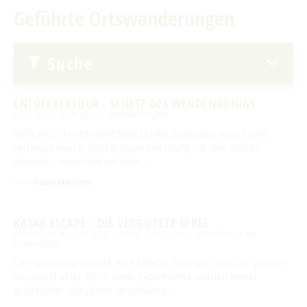
Traditionen & Sagenwelt
Erlebniswanderungen
Geführte Ortswanderungen
Für Regentage
Spreewaldabzeichen
Handwerk in Burg (Spreewald)
Familien mit Kindern
Spreewaldmarathon
Audiotour durch Burg
Suche
Mobil unterwegs
Angeln
Reiterhöfe und Kremserfahrten
ENTDECKERTOUR - SCHATZ DES WENDENKÖNIGS
Interaktive Karte
21.08.2026 – 22.08.2026
BISMARCKTURM
SPIELERISCH DEN SPREEWALD ERKUNDENDas Wort Spiele
GENIESSEN
UNESCO Biosphärenreservat Spreewald
verbindet man in der heutigen Zeit häufig mit den Worten
Konsolen, manchmal mit dem …
Angebote für Gruppen
Restaurants & Cafés
ENTSPANNEN
mehr erfahren
Eisdielen
Burger Thermalsole
ÜBERNACHTEN
Hofläden
KAYAK ESCAPE - DIE VERGIFTETE SPREE
Entspannen im und am Wasser
Übernachtung buchen
FREITAG, 21. AUGUST 2026
09:00 – 18:00 UHR
BOOTSHAUS AM
SERVICE
Online-Shops
LEINEWEBER
Unterkünfte mit Wellnessangebot
Unterkünfte
Der Spreewald braucht eure HilfeDr. Toxic galt einst als genialer
GästeCard Spreewald
AKTUELLES
Wissenschaftler. Doch seine Experimente wurden immer
Gesundheit & Wellness
Camping & Caravan
gefährlicher. Vor Jahren verschwand …
GästeCard Login
Anreise
Aktuelle Meldungen