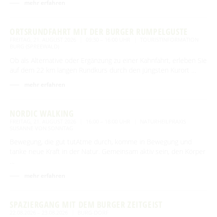
Spreewald Therme
mehr erfahren
Vorteile mit der Gästecard
Prospektservice
Pressemitteilungen
SUCHBEGRIFF
FAQ
Service für Touristiker
ORTSRUNDFAHRT MIT DER BURGER RUMPELGUSTE
Kurbeitrag
FREITAG, 21. AUGUST 2026
09:30 – 16:00 UHR
TOURISTINFORMATION
Newsletter für touristische Partner
BURG (SPREEWALD)
Barrierefreie Angebote
Ob als Alternative oder Ergänzung zu einer Kahnfahrt, erleben Sie
Touristinformation & Team
auf dem 22 km langen Rundkurs durch den jüngsten Kurort …
mehr erfahren
Mediathek
NORDIC WALKING
FREITAG, 21. AUGUST 2026
16:00 – 18:00 UHR
NATURHEILPRAXIS
SUSANNE VON SONNTAG
Bewegung, die gut tutAtme durch, komme in Bewegung und
tanke neue Kraft in der Natur. Gemeinsam aktiv sein, den Körper
…
mehr erfahren
SPAZIERGANG MIT DEM BURGER ZEITGEIST
22.08.2026 – 23.08.2026
BURG-DORF