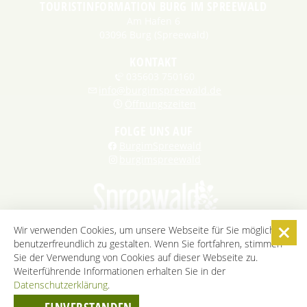
TOURISTINFORMATION BURG IM SPREEWALD
Am Hafen 6
03096 Burg (Spreewald)
KONTAKT
035603 750160
info@burgimspreewald.de
Öffnungszeiten
FOLGE UNS AUF
BurgimSpreewald
burgimspreewald
Wir verwenden Cookies, um unsere Webseite für Sie möglichst
benutzerfreundlich zu gestalten. Wenn Sie fortfahren, stimmen
STARTSEITE
KONTAKT
KARRIERE
DATENSCHUTZ
Sie der Verwendung von Cookies auf dieser Webseite zu.
IMPRESSUM
AGB
BARRIEREFREIHEITSERKLÄRUNG
Weiterführende Informationen erhalten Sie in der
Datenschutzerklärung
COOKIE-EINSTELLUNGEN
.