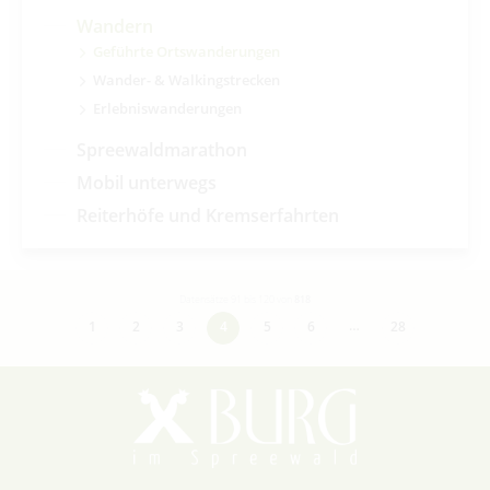
Wandern
Geführte Ortswanderungen
Wander- & Walkingstrecken
Erlebniswanderungen
Spreewaldmarathon
Mobil unterwegs
Reiterhöfe und Kremserfahrten
Datensätze 91 bis 120 von
818
…
1
2
3
4
5
6
28