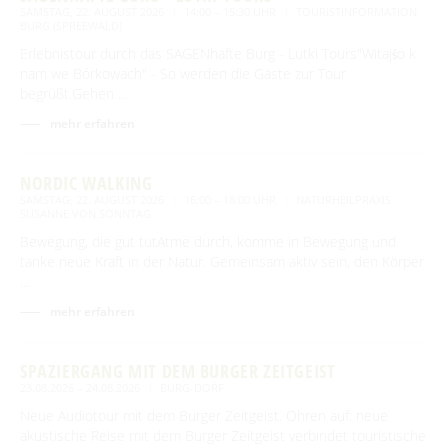
SAMSTAG, 22. AUGUST 2026
14:00 – 15:30 UHR
TOURISTINFORMATION
BURG (SPREEWALD)
Erlebnistour durch das SAGENhafte Burg - Lutki Tours"Witajśo k
nam we Bórkowach" - So werden die Gäste zur Tour
begrüßt.Gehen …
mehr erfahren
NORDIC WALKING
SAMSTAG, 22. AUGUST 2026
16:00 – 18:00 UHR
NATURHEILPRAXIS
SUSANNE VON SONNTAG
Bewegung, die gut tutAtme durch, komme in Bewegung und
tanke neue Kraft in der Natur. Gemeinsam aktiv sein, den Körper
…
mehr erfahren
SPAZIERGANG MIT DEM BURGER ZEITGEIST
23.08.2026 – 24.08.2026
BURG-DORF
Neue Audiotour mit dem Burger Zeitgeist. Ohren auf: neue
akustische Reise mit dem Burger Zeitgeist verbindet touristische