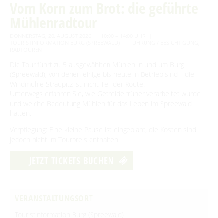
Traditionen & Sagenwelt
Vom Korn zum Brot: die geführte
Paddeltouren
Wandern
Für Regentage
Mühlenradtour
Handwerk in Burg (Spreewald)
Familien mit Kindern
Bootsvermieter
Geführte Ortswanderungen
Spreewaldmarathon
Wasserwanderrastplätze
DONNERSTAG, 20. AUGUST 2026
10:00 – 14:00 UHR
Audiotour durch Burg
Wander- & Walkingstrecken
TOURISTINFORMATION BURG (SPREEWALD)
FÜHRUNG / BESICHTIGUNG
,
Mobil unterwegs
RADTOUREN
Paddelregeln im Biosphärenreservat
Erlebniswanderungen
Angeln
Reiterhöfe und Kremserfahrten
Die Tour führt zu 5 ausgewählten Mühlen in und um Burg
Spreewaldabzeichen
(Spreewald), von denen einige bis heute in Betrieb sind – die
Interaktive Karte
Windmühle Straupitz ist nicht Teil der Route.
Unterwegs erfahren Sie, wie Getreide früher verarbeitet wurde
GENIESSEN
UNESCO Biosphärenreservat Spreewald
und welche Bedeutung Mühlen für das Leben im Spreewald
hatten. ​
Angebote für Gruppen
Restaurants & Cafés
ENTSPANNEN
Verpflegung: Eine kleine Pause ist eingeplant, die Kosten sind
Eisdielen
jedoch nicht im Tourpreis enthalten.
Burger Thermalsole
ÜBERNACHTEN
Hofläden
JETZT TICKETS BUCHEN
Entspannen im und am Wasser
Übernachtung buchen
SERVICE
Online-Shops
Unterkünfte mit Wellnessangebot
Unterkünfte
GästeCard Spreewald
AKTUELLES
VERANSTALTUNGSORT
Gesundheit & Wellness
Camping & Caravan
GästeCard Login
Anreise
Aktuelle Meldungen
Touristinformation Burg (Spreewald)