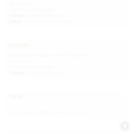
Spreewald Therme
Vorteile mit der Gästecard
Am Hafen 6
Prospektservice
Pressemitteilungen
03096 Burg (Spreewald)
SUCHBEGRIFF
FAQ
Telefon:
+49 35603 750160
Service für Touristiker
Kurbeitrag
E-Mail:
info@BurgimSpreewald.de
Newsletter für touristische Partner
Barrierefreie Angebote
Touristinformation & Team
KONTAKT
Mediathek
Amt Burg (Spreewald) - Amt für Tourismus
Am Hafen 6
03096 Burg (Spreewald)
Telefon:
+49 35603 750160
PREISE
22,00 Euro p.P./20,00 Euro mit GästeCard