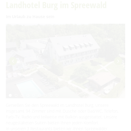
Traditionen & Sagenwelt
Landhotel Burg im Spreewald
Unterkünfte mit Wellnessangebot
Reiterhöfe und Kremserfahrten
Spreewaldabzeichen
Für Regentage
Handwerk in Burg (Spreewald)
Familien mit Kindern
Gesundheit & Wellness
Im Urlaub zu Hause sein
Audiotour durch Burg
Spreewald Therme
Angeln
ÜBERNACHTEN
Interaktive Karte
Übernachtung buchen
UNESCO Biosphärenreservat Spreewald
SERVICE
Unterkünfte
Angebote für Gruppen
GästeCard Spreewald
AKTUELLES
Camping & Caravan
GästeCard Login
Anreise
Aktuelle Meldungen
Vorteile mit der Gästecard
Prospektservice
Pressemitteilungen
SUCHBEGRIFF
FAQ
Genießen Sie den Spreewald im Landhotel Burg. Unsere
Service für Touristiker
Kurbeitrag
insgesamt 94 Zimmer sind mit Dusche oder Bad/WC, Telefon,
Farb-TV, Radio und teilweise mit Balkon ausgestattet. Unsere
Newsletter für touristische Partner
Barrierefreie Angebote
neugestalteten Suiten bieten Ihnen jeden Komfort.
In unseren 3 Restaurants bieten wir Ihnen Spreewälder
Touristinformation & Team