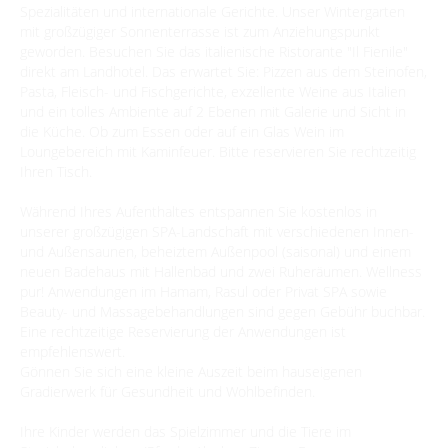
Spezialitäten und internationale Gerichte. Unser Wintergarten
mit großzügiger Sonnenterrasse ist zum Anziehungspunkt
Mediathek
geworden. Besuchen Sie das italienische Ristorante "Il Fienile"
direkt am Landhotel. Das erwartet Sie: Pizzen aus dem Steinofen,
Pasta, Fleisch- und Fischgerichte, exzellente Weine aus Italien
und ein tolles Ambiente auf 2 Ebenen mit Galerie und Sicht in
die Küche. Ob zum Essen oder auf ein Glas Wein im
Loungebereich mit Kaminfeuer. Bitte reservieren Sie rechtzeitig
Ihren Tisch.
Während Ihres Aufenthaltes entspannen Sie kostenlos in
unserer großzügigen SPA-Landschaft mit verschiedenen Innen-
und Außensaunen, beheiztem Außenpool (saisonal) und einem
neuen Badehaus mit Hallenbad und zwei Ruheräumen. Wellness
pur! Anwendungen im Hamam, Rasul oder Privat SPA sowie
Beauty- und Massagebehandlungen sind gegen Gebühr buchbar.
Eine rechtzeitige Reservierung der Anwendungen ist
empfehlenswert.
Gönnen Sie sich eine kleine Auszeit beim hauseigenen
Gradierwerk für Gesundheit und Wohlbefinden.
Ihre Kinder werden das Spielzimmer und die Tiere im