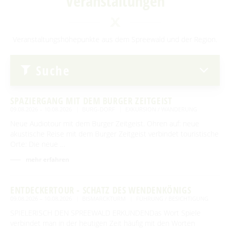
Veranstaltungen
Advent auf den Höfen
Für Regentage
Heimat- und Trachtenfest
Veranstaltungshöhepunkte aus dem Spreewald und der Region.
Festumzug
Spreewälder Sagennacht
Suche
Kahnfahrten
Kahnfährhäfen
Handwerk & Manufakturen
SPAZIERGANG MIT DEM BURGER ZEITGEIST
Erlebniskahnfahrten
Traditionen & Sagenwelt
09.08.2026 – 10.08.2026
BURG-DORF
EXKURSION / WANDERUNG
Neue Audiotour mit dem Burger Zeitgeist. Ohren auf: neue
Handwerk in Burg (Spreewald)
Familien mit Kindern
akustische Reise mit dem Burger Zeitgeist verbindet touristische
Orte: Die neue …
Audiotour durch Burg
mehr erfahren
Angeln
Interaktive Karte
ENTDECKERTOUR - SCHATZ DES WENDENKÖNIGS
09.08.2026 – 10.08.2026
BISMARCKTURM
FÜHRUNG / BESICHTIGUNG
UNESCO Biosphärenreservat Spreewald
SPIELERISCH DEN SPREEWALD ERKUNDENDas Wort Spiele
verbindet man in der heutigen Zeit häufig mit den Worten
Angebote für Gruppen