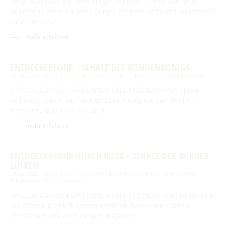
Neue Audiotour mit dem Burger Zeitgeist. Ohren auf: neue
akustische Reise mit dem Burger Zeitgeist verbindet touristische
Orte: Die neue …
mehr erfahren
ENTDECKERTOUR - SCHATZ DES WENDENKÖNIGS
08.08.2026 – 09.08.2026
BISMARCKTURM
FÜHRUNG / BESICHTIGUNG
SPIELERISCH DEN SPREEWALD ERKUNDENDas Wort Spiele
verbindet man in der heutigen Zeit häufig mit den Worten
Konsolen, manchmal mit dem …
mehr erfahren
ENTDECKERTOUR DURCH BURG - SCHATZ DER BURGER
LUTKEN
08.08.2026 – 09.08.2026
TOURISTINFORMATION BURG (SPREEWALD)
FÜHRUNG / BESICHTIGUNG
SPIELERISCH DEN SPREEWALD ERKUNDENDas Spiel ist gespickt
mit Rätseln (Logik & Kreuzworträtsel), finden von Caches
(Verstecke) und auch einigen Aufgaben, …