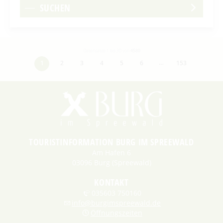
SUCHEN
Datensätze 1 bis 30 von
4580
…
1
2
3
4
5
6
153
TOURISTINFORMATION BURG IM SPREEWALD
Am Hafen 6
03096 Burg (Spreewald)
KONTAKT
035603 750160
info@burgimspreewald.de
Öffnungszeiten