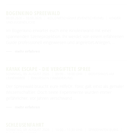
Newsletter für touristische Partner
Barrierefreie Angebote
BOGENKINO SPREEWALD
Touristinformation & Team
09.08.2026 – 10.08.2026
KOLONIESCHÄNKE (EVENTSCHEUNE)
KINDER
UND JUGENDLICHE
Mediathek
Im Bogenkino erwartet euch eine Kinoleinwand mit einer
spannenden Szeneprojektion. Ihr werdet von einem erfahrenen
Guide professionell eingewiesen und angeleitet.Anlegen, …
mehr erfahren
KAYAK ESCAPE - DIE VERGIFTETE SPREE
SONNTAG, 09. AUGUST 2026
09:00 – 18:00 UHR
BOOTSHAUS AM
LEINEWEBER
EXKURSION / WANDERUNG
Der Spreewald braucht eure HilfeDr. Toxic galt einst als genialer
Wissenschaftler. Doch seine Experimente wurden immer
gefährlicher. Vor Jahren verschwand …
mehr erfahren
SCHLEUSENFAHRT
SONNTAG, 09. AUGUST 2026
10:00 – 11:30 UHR
SPREEHAFEN BURG