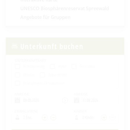
UNESCO Biosphärenreservat Spreewald
Angebote für Gruppen
Unterkunft buchen
UNTERKUNFTSART
Ferienwohnung
Hotel
Ferienhaus
Pension
Appartement
Ferienzimmer / Privatzimmer
ANREISE
ABREISE
ERWACHSENE
KINDER
2 Erw.
0 Kinder