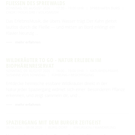
FLIESSEN DES SPREEWALDS
SONNTAG, 09. AUGUST 2026
17:30 – 19:00 UHR
SPREEHAFEN BURG
CHOR / FOLKLORE / VOLKSMUSIK
Das ErlebnisMusik, die übers Wasser trägt.Der Kahn gleitet
lautlos durch die Fließe — und mitten an Bord erklingt ein
Klavier.Neunzig …
mehr erfahren
WILDKRÄUTER TO GO - NATUR ERLEBEN IM
BIOPHÄRENRESERVAT
SONNTAG, 09. AUGUST 2026
18:00 – 19:00 UHR
NATURHEILPRAXIS
SUSANNE VON SONNTAG
FÜHRUNG / BESICHTIGUNG
Entdecke heimische essbare Wildkräuter direkt in der
Natur.Jeder Spaziergang widmet sich einer besonderen Pflanze
erkennen, und zeigt sammeln dir, und …
mehr erfahren
SPAZIERGANG MIT DEM BURGER ZEITGEIST
08.08.2026 – 09.08.2026
BURG-DORF
EXKURSION / WANDERUNG