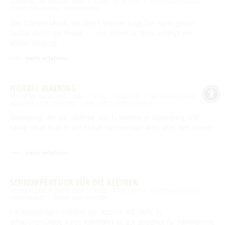
SONNTAG, 09. AUGUST 2026
15:00 – 16:30 UHR
SPREEHAFEN BURG
CHOR / FOLKLORE / VOLKSMUSIK
Das ErlebnisMusik, die übers Wasser trägt.Der Kahn gleitet
lautlos durch die Fließe — und mitten an Bord erklingt ein
Klavier.Neunzig …
mehr erfahren
NORDIC WALKING
SONNTAG, 09. AUGUST 2026
16:00 – 18:00 UHR
NATURHEILPRAXIS
SUSANNE VON SONNTAG
WELLNESS / GESUNDHEIT
Bewegung, die gut tutAtme durch, komme in Bewegung und
tanke neue Kraft in der Natur. Gemeinsam aktiv sein, den Körper
…
mehr erfahren
SCHNUPPERTOUR FÜR DIE KLEINEN
SONNTAG, 09. AUGUST 2026
16:00 – 17:00 UHR
SPREEHAFEN BURG
(SPREEWALD)
RUND UMS WASSER
Ein kurzweiliges Erlebnis um Appetit auf Mehr zu
erhaschen.Diese kurze Kahnfahrt ist gut geeignet für Familien mit