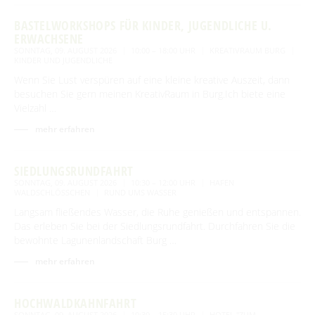
BASTELWORKSHOPS FÜR KINDER, JUGENDLICHE U.
ERWACHSENE
SONNTAG, 09. AUGUST 2026
10:00 – 18:00 UHR
KREATIVRAUM BURG
KINDER UND JUGENDLICHE
Wenn Sie Lust verspüren auf eine kleine kreative Auszeit, dann
besuchen Sie gern meinen KreativRaum in Burg.Ich biete eine
Vielzahl …
mehr erfahren
SIEDLUNGSRUNDFAHRT
SONNTAG, 09. AUGUST 2026
10:30 – 12:00 UHR
HAFEN
WALDSCHLÖSSCHEN
RUND UMS WASSER
Langsam fließendes Wasser, die Ruhe genießen und entspannen.
Das erleben Sie bei der Siedlungsrundfahrt. Durchfahren Sie die
bewohnte Lagunenlandschaft Burg …
mehr erfahren
HOCHWALDKAHNFAHRT
SONNTAG, 09. AUGUST 2026
10:30 – 15:30 UHR
HOTEL "ZUM