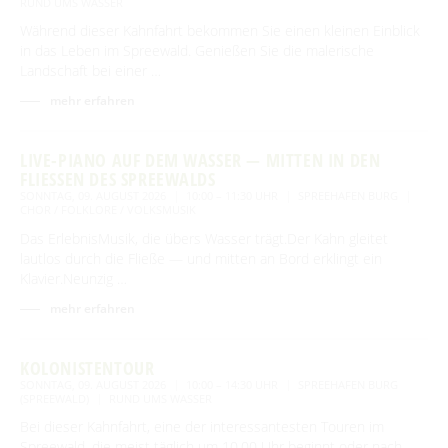
RUND UMS WASSER
Während dieser Kahnfahrt bekommen Sie einen kleinen Einblick
in das Leben im Spreewald. Genießen Sie die malerische
Landschaft bei einer …
mehr erfahren
LIVE-PIANO AUF DEM WASSER — MITTEN IN DEN
FLIESSEN DES SPREEWALDS
SONNTAG, 09. AUGUST 2026
10:00 – 11:30 UHR
SPREEHAFEN BURG
CHOR / FOLKLORE / VOLKSMUSIK
Das ErlebnisMusik, die übers Wasser trägt.Der Kahn gleitet
lautlos durch die Fließe — und mitten an Bord erklingt ein
Klavier.Neunzig …
mehr erfahren
KOLONISTENTOUR
SONNTAG, 09. AUGUST 2026
10:00 – 14:30 UHR
SPREEHAFEN BURG
(SPREEWALD)
RUND UMS WASSER
Bei dieser Kahnfahrt, eine der interessantesten Touren im
Spreewald, die meist täglich um 10.00 Uhr beginnt oder nach