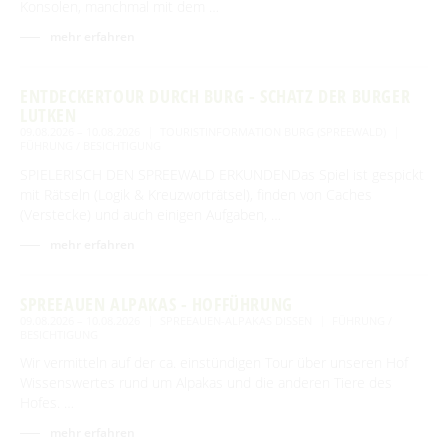
Konsolen, manchmal mit dem …
mehr erfahren
BEWEGEN
ENTDECKERTOUR DURCH BURG - SCHATZ DER BURGER
Radfahren
GENIESSEN
LUTKEN
09.08.2026 – 10.08.2026
TOURISTINFORMATION BURG (SPREEWALD)
Tourentipps
Paddeln
FÜHRUNG / BESICHTIGUNG
Restaurants & Cafés
ENTSPANNEN
Geführte Radtouren
SPIELERISCH DEN SPREEWALD ERKUNDENDas Spiel ist gespickt
Paddeltouren
Wandern
mit Rätseln (Logik & Kreuzworträtsel), finden von Caches
Eisdielen
Fahrradvermieter
Burger Thermalsole
ÜBERNACHTEN
Bootsvermieter
(Verstecke) und auch einigen Aufgaben, …
Geführte Ortswanderungen
Spreewaldmarathon
Hofläden
Wasserwanderrastplätze
Entspannen im und am Wasser
mehr erfahren
Wander- & Walkingstrecken
Übernachtung buchen
Mobil unterwegs
SERVICE
Online-Shops
Paddelregeln im Biosphärenreservat
Erlebniswanderungen
Unterkünfte mit Wellnessangebot
Unterkünfte
Reiterhöfe und Kremserfahrten
SPREEAUEN ALPAKAS - HOFFÜHRUNG
Spreewaldabzeichen
GästeCard Spreewald
AKTUELLES
09.08.2026 – 10.08.2026
SPREEAUEN-ALPAKAS DISSEN
FÜHRUNG /
Gesundheit & Wellness
Camping & Caravan
BESICHTIGUNG
GästeCard Login
Anreise
Aktuelle Meldungen
Spreewald Therme
Wir vermitteln auf der ca. einstündigen Tour über unseren Hof
Vorteile mit der Gästecard
Wissenswertes rund um Alpakas und die anderen Tiere des
Prospektservice
Pressemitteilungen
SUCHBEGRIFF
Hofes. …
FAQ
Service für Touristiker
mehr erfahren
Kurbeitrag