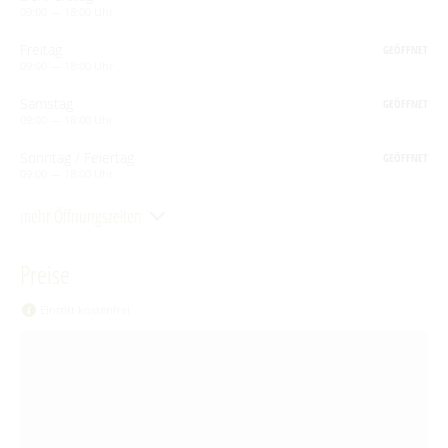
Anreise
Aktuelle Meldungen
09:00 — 18:00 Uhr
Spreewald Therme
Vorteile mit der Gästecard
Prospektservice
Freitag
Pressemitteilungen
GEÖFFNET
SUCHBEGRIFF
FAQ
09:00 — 18:00 Uhr
Service für Touristiker
Kurbeitrag
Samstag
GEÖFFNET
Newsletter für touristische Partner
Barrierefreie Angebote
09:00 — 18:00 Uhr
Sonntag / Feiertag
Touristinformation & Team
GEÖFFNET
09:00 — 18:00 Uhr
Mediathek
mehr Öffnungszeiten
Preise
Eintritt kostenfrei