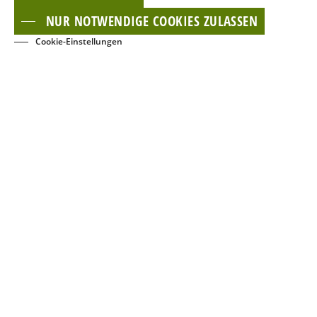
NUR NOTWENDIGE COOKIES ZULASSEN
Cookie-Einstellungen
BUCHEN
EVENTS
KONTAKT
NEWSLETTER
GÄSTECARD
Dies ist ein Service der TMB Tourismus-Marketing Brandenburg GmbH und der
regionalen Tourismuspartner. Mehr Informationen zu Reisen und Ausflügen
ins Land Brandenburg erhalten sie auf
www.reiseland-brandenburg.de
.