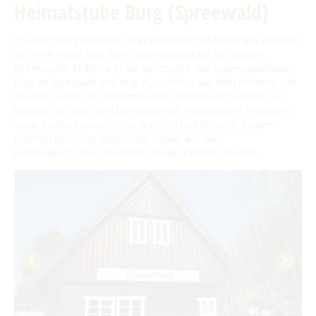
Heimatstube Burg (Spreewald)
Für Regentage
In einem reetgedeckten spreewaldtypischen Blockhaus befindet
Museen
sich eine kleine aber feine Dauerausstellung. Sie gewährt
interessante Einblicke in die Geschichte des sagenumwobenen
Burg im Spreewald und zeigt Ausschnitte aus dem früheren und
Veranstaltungen
heutigen Leben der Einheimischen. Thematisiert werden zum
Beispiel die Haus- und Landwirtschaft, traditionelles Handwerk
Spreewaldmarathon
Heimat- und Trachtenfest
sowie sorbische/wendische Trachten und Bräuche. Zudem
Handwerker- und Bauernmarkt
erfahren Besucher spannende Details aus den
Festumzug
Spreewälder Sagennacht
Lebensgeschichten bekannter Burger Persönlichkeiten.
Lange Nacht der Kunst- und Handwerkshöfe
Kahnfahrten
Nacht der Kürbisgeister
Kahnfährhäfen
Handwerk & Manufakturen
Burger Adventsfest
Erlebniskahnfahrten
Advent auf den Höfen
Traditionen & Sagenwelt
Handwerk in Burg (Spreewald)
Familien mit Kindern
Audiotour durch Burg
Angeln