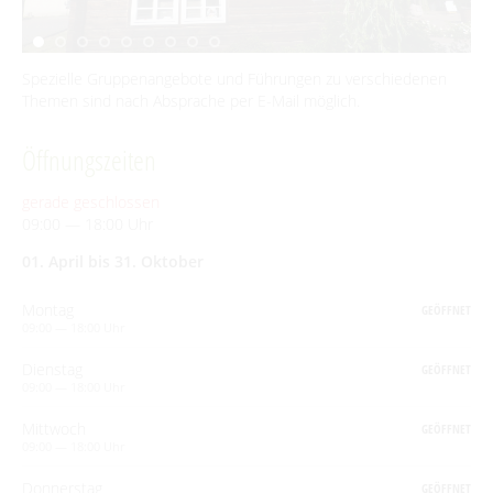
Interaktive Karte
UNESCO Biosphärenreservat Spreewald
Spezielle Gruppenangebote und Führungen zu verschiedenen
Themen sind nach Absprache per E-Mail möglich.
Angebote für Gruppen
Öffnungszeiten
BEWEGEN
gerade geschlossen
09:00 — 18:00 Uhr
Radfahren
GENIESSEN
01. April bis 31. Oktober
Tourentipps
Paddeln
Restaurants & Cafés
ENTSPANNEN
Geführte Radtouren
Montag
GEÖFFNET
Paddeltouren
Wandern
Eisdielen
09:00 — 18:00 Uhr
Fahrradvermieter
Burger Thermalsole
ÜBERNACHTEN
Bootsvermieter
Geführte Ortswanderungen
Spreewaldmarathon
Dienstag
GEÖFFNET
Hofläden
Wasserwanderrastplätze
Entspannen im und am Wasser
09:00 — 18:00 Uhr
Wander- & Walkingstrecken
Übernachtung buchen
Mobil unterwegs
SERVICE
Online-Shops
Paddelregeln im Biosphärenreservat
Erlebniswanderungen
Unterkünfte mit Wellnessangebot
Mittwoch
GEÖFFNET
Unterkünfte
Reiterhöfe und Kremserfahrten
Spreewaldabzeichen
09:00 — 18:00 Uhr
GästeCard Spreewald
AKTUELLES
Gesundheit & Wellness
Camping & Caravan
Donnerstag
GEÖFFNET
GästeCard Login