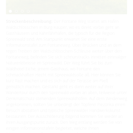
Spreewald Therme
Vorteile mit der Gästecard
Prospektservice
Pressemitteilungen
SUCHBEGRIFF
FAQ
Service für Touristiker
Kurbeitrag
Streckenbeschreibung:
Der Fontane Weg startet am Hafen
Waldschlösschen in Burg-Kauper, wo es direkt vorbei geht an
Newsletter für touristische Partner
Barrierefreie Angebote
Gasthäusern und Kahnfährhäfen, die typisch für die Region
Spreewald sind. Am Startpunkt erwartet Sie eine erste
Touristinformation & Team
Informationstafel zum Fontaneweg. Über Brücken und an dem
regen Treiben der Waldschlösschen-Schleuse weiter über den
Mediathek
Fontaneweg, befinden Sie sich schnurstracks inmitten einmaliger
Naturerlebnisse im Spreewald. Der Weg führt Sie bis zum
Waldhotel Eiche, jenem Gasthaus, wo Fontane den
schmackhaften Hecht mit Spreewaldsoße aß. Hier können Sie
kurz Rast machen und es sich auf der Terasse am Fließ
gemütlich machen. Gestärkt geht es dann weiter auf Ihrer
Wandertour durch den Spreewald vorbei an alten, teilweise unter
Denkmalschutz stehenden Spreewaldhöfen. Auf dem Weidenweg
angekommen, sollten Sie unbedingt der Töpferei Piezonka einen
Besuch abstatten und typische Spreewälder Handwerkskunst
bestaunen. Der Ausschilderung folgend kommen Sie wieder an
ihren Ausgangspunkt zurück. Den Weg entlang werden Sie von
einigen Informationstafeln begleitet, welche Ihnen