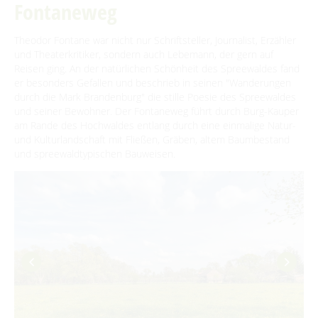
Traditionen & Sagenwelt
Fontaneweg
Erlebniswanderungen
Für Regentage
Spreewaldabzeichen
Handwerk in Burg (Spreewald)
Familien mit Kindern
Spreewaldmarathon
Theodor Fontane war nicht nur Schriftsteller, Journalist, Erzähler
und Theaterkritiker, sondern auch Lebemann, der gern auf
Audiotour durch Burg
Mobil unterwegs
Reisen ging. An der natürlichen Schönheit des Spreewaldes fand
er besonders Gefallen und beschrieb in seinen "Wanderungen
Angeln
Reiterhöfe und Kremserfahrten
durch die Mark Brandenburg" die stille Poesie des Spreewaldes
und seiner Bewohner. Der Fontaneweg führt durch Burg-Kauper
Interaktive Karte
am Rande des Hochwaldes entlang durch eine einmalige Natur-
GENIESSEN
und Kulturlandschaft mit Fließen, Gräben, altem Baumbestand
UNESCO Biosphärenreservat Spreewald
und spreewaldtypischen Bauweisen.
Angebote für Gruppen
Restaurants & Cafés
ENTSPANNEN
Eisdielen
Burger Thermalsole
ÜBERNACHTEN
Hofläden
Entspannen im und am Wasser
Übernachtung buchen
SERVICE
Online-Shops
Unterkünfte mit Wellnessangebot
Unterkünfte
GästeCard Spreewald
AKTUELLES
Gesundheit & Wellness
Camping & Caravan
GästeCard Login
Anreise
Aktuelle Meldungen