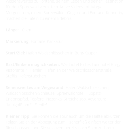
Wissenswertes zu Fontane, seinem Leben und seiner Faszination
für den Spreewald vermitteln. Kurze Videos mit Marga
Morgenstern, einem Spreewälder Original und Fontane-Kennerin,
machen die Tafeln zu einem Erlebnis.
Länge:
10 km
Markierung:
Fontane-Karikatur
Start/Ziel:
Hafen Waldschlösschen in Burg-Kauper
Rast/Einkehrmöglichkeiten:
Waldhotel Eiche, Landhotel Burg,
Ristorante "il Fienile", Häfen an der Waldschlösschenstraße,
Steffis Hafenstübchen
Sehenswertes am Wegesrand:
Hafen Waldschlösschen,
Waldschlösschen-Schleuse, Spreewaldhöfe, Huppatz-
Erlebnispfad, Töpferei Piezonka, Streichelzoo, Adventure
"Minigolf" am "il Fienile"
Kleiner Tipp:
Sie können die Tour auch um die Hälfte abkürzen.
Folgen Sie an der Abbiegung zum Fischerfließ einfach weiter der
Ringchaussee, und Sie gelangen bereits nach 5 km zu ihrem