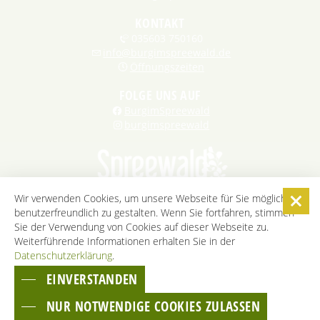
KONTAKT
035603 750160
info@burgimspreewald.de
Öffnungszeiten
FOLGE UNS AUF
BurgimSpreewald
burgimspreewald
Wir verwenden Cookies, um unsere Webseite für Sie möglichst
benutzerfreundlich zu gestalten. Wenn Sie fortfahren, stimmen
STARTSEITE
KONTAKT
KARRIERE
DATENSCHUTZ
Sie der Verwendung von Cookies auf dieser Webseite zu.
IMPRESSUM
AGB
BARRIEREFREIHEITSERKLÄRUNG
Weiterführende Informationen erhalten Sie in der
Datenschutzerklärung
COOKIE-EINSTELLUNGEN
.
EINVERSTANDEN
ZUM SEITENANFANG
NUR NOTWENDIGE COOKIES ZULASSEN