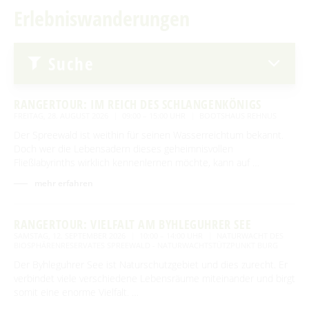
Traditionen & Sagenwelt
Erlebniswanderungen
Erlebniswanderungen
Für Regentage
Spreewaldabzeichen
Handwerk in Burg (Spreewald)
Familien mit Kindern
Spreewaldmarathon
Audiotour durch Burg
Suche
Mobil unterwegs
Angeln
Reiterhöfe und Kremserfahrten
RANGERTOUR: IM REICH DES SCHLANGENKÖNIGS
Interaktive Karte
FREITAG, 28. AUGUST 2026
09:00 – 15:00 UHR
BOOTSHAUS REHNUS
Der Spreewald ist weithin für seinen Wasserreichtum bekannt.
GENIESSEN
UNESCO Biosphärenreservat Spreewald
Doch wer die Lebensadern dieses geheimnisvollen
Fließlabyrinths wirklich kennenlernen möchte, kann auf …
Angebote für Gruppen
Restaurants & Cafés
ENTSPANNEN
mehr erfahren
Eisdielen
Burger Thermalsole
ÜBERNACHTEN
Hofläden
RANGERTOUR: VIELFALT AM BYHLEGUHRER SEE
Entspannen im und am Wasser
Übernachtung buchen
SAMSTAG, 12. SEPTEMBER 2026
10:00 – 14:00 UHR
NATURWACHT DES
SERVICE
Online-Shops
BIOSPHÄRENRESERVATES SPREEWALD - NATURWACHTSTÜTZPUNKT BURG
Unterkünfte mit Wellnessangebot
Unterkünfte
Der Byhleguhrer See ist Naturschutzgebiet und dies zurecht. Er
GästeCard Spreewald
AKTUELLES
verbindet viele verschiedene Lebensräume miteinander und birgt
Gesundheit & Wellness
Camping & Caravan
somit eine enorme Vielfalt. …
GästeCard Login
Anreise
Aktuelle Meldungen