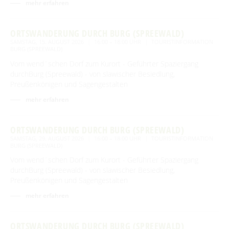
Spreewald Therme
mehr erfahren
Vorteile mit der Gästecard
Prospektservice
Pressemitteilungen
SUCHBEGRIFF
FAQ
Service für Touristiker
ORTSWANDERUNG DURCH BURG (SPREEWALD)
Kurbeitrag
SAMSTAG, 15. AUGUST 2026
16:00 – 18:00 UHR
TOURISTINFORMATION
Newsletter für touristische Partner
BURG (SPREEWALD)
Barrierefreie Angebote
Vom wend´schen Dorf zum Kurort - Geführter Spaziergang
Touristinformation & Team
durchBurg (Spreewald) - von slawischer Besiedlung,
Preußenkönigen und Sagengestalten
Mediathek
mehr erfahren
ORTSWANDERUNG DURCH BURG (SPREEWALD)
SAMSTAG, 29. AUGUST 2026
16:00 – 18:00 UHR
TOURISTINFORMATION
BURG (SPREEWALD)
Vom wend´schen Dorf zum Kurort - Geführter Spaziergang
durchBurg (Spreewald) - von slawischer Besiedlung,
Preußenkönigen und Sagengestalten
mehr erfahren
ORTSWANDERUNG DURCH BURG (SPREEWALD)