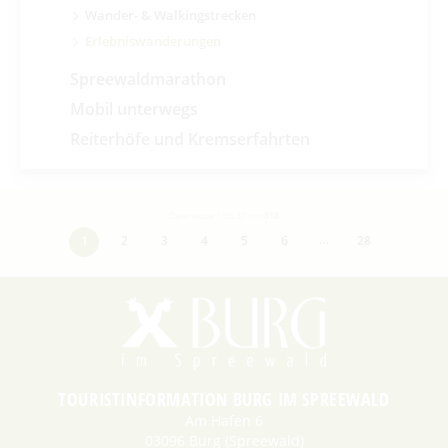
Wander- & Walkingstrecken
Erlebniswanderungen
Spreewaldmarathon
Mobil unterwegs
Reiterhöfe und Kremserfahrten
Datensätze 1 bis 30 von
818
…
1
2
3
4
5
6
28
TOURISTINFORMATION BURG IM SPREEWALD
Am Hafen 6
03096 Burg (Spreewald)