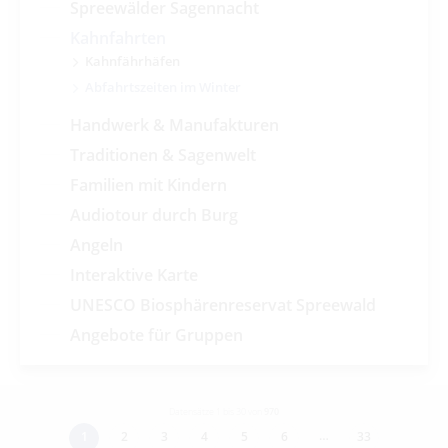
Spreewälder Sagennacht
Kahnfahrten
Kahnfährhäfen
Abfahrtszeiten im Winter
Handwerk & Manufakturen
Traditionen & Sagenwelt
Familien mit Kindern
Audiotour durch Burg
Angeln
Interaktive Karte
UNESCO Biosphärenreservat Spreewald
Angebote für Gruppen
Datensätze 1 bis 30 von
970
…
1
2
3
4
5
6
33