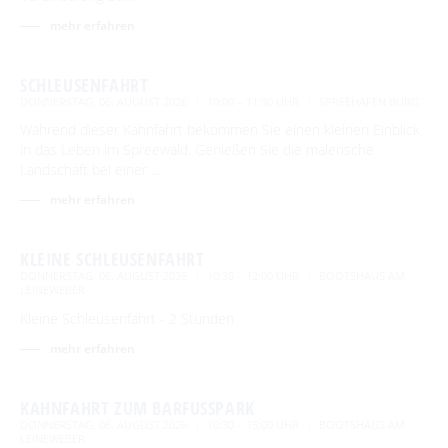
Abfahrtszeiten im Winter
Advent auf den Höfen
mehr erfahren
Für Regentage
Handwerk & Manufakturen
SCHLEUSENFAHRT
Traditionen & Sagenwelt
DONNERSTAG, 06. AUGUST 2026
10:00 – 11:30 UHR
SPREEHAFEN BURG
Handwerk in Burg (Spreewald)
Familien mit Kindern
Während dieser Kahnfahrt bekommen Sie einen kleinen Einblick
in das Leben im Spreewald. Genießen Sie die malerische
Audiotour durch Burg
Landschaft bei einer …
mehr erfahren
Angeln
Interaktive Karte
KLEINE SCHLEUSENFAHRT
DONNERSTAG, 06. AUGUST 2026
10:30 – 12:00 UHR
BOOTSHAUS AM
UNESCO Biosphärenreservat Spreewald
LEINEWEBER
Kleine Schleusenfahrt - 2 Stunden
Angebote für Gruppen
mehr erfahren
BEWEGEN
KAHNFAHRT ZUM BARFUSSPARK
DONNERSTAG, 06. AUGUST 2026
10:30 – 15:00 UHR
BOOTSHAUS AM
Radfahren
GENIESSEN
LEINEWEBER