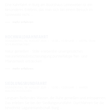
Eine Kahnfahrt in Burg am Bootshaus Leineweber ist ein
Tourentipps
Paddeln
Restaurants & Cafés
besonderes Erlebnis, das man sich bei einem Besuch im
ENTSPANNEN
Geführte Radtouren
Spreewald nicht …
Paddeltouren
Wandern
Hofläden
Fahrradvermieter
Burger Thermalsole
mehr erfahren
ÜBERNACHTEN
Bootsvermieter
Geführte Ortswanderungen
Spreewaldmarathon
Online-Shops
Wasserwanderrastplätze
Entspannen im und am Wasser
Wander- & Walkingstrecken
Übernachtung buchen
Mobil unterwegs
SERVICE
HOCHWALDKAHNFAHRT
Paddelregeln im Biosphärenreservat
Erlebniswanderungen
Unterkünfte mit Wellnessangebot
DONNERSTAG, 06. AUGUST 2026
10:30 – 15:30 UHR
HOTEL "ZUM
Unterkünfte
SCHLANGENKÖNIG"
Reiterhöfe und Kremserfahrten
Spreewaldabzeichen
GästeCard Spreewald
AKTUELLES
Gesundheit & Wellness
Natur genießen - Stille erlebenEin unvergessliches
Camping & Caravan
GästeCard Login
Anreise
NaturerlebnisEntschleunigung purVielfältige Tier- und
Aktuelle Meldungen
Spreewald Therme
Pflanzenwelt entdecken
Vorteile mit der Gästecard
Prospektservice
Pressemitteilungen
mehr erfahren
SUCHBEGRIFF
FAQ
Service für Touristiker
Kurbeitrag
SIEDLUNGSRUNDFAHRT
Newsletter für touristische Partner
Barrierefreie Angebote
DONNERSTAG, 06. AUGUST 2026
10:30 – 12:00 UHR
HAFEN
WALDSCHLÖSSCHEN
Touristinformation & Team
Langsam fließendes Wasser, die Ruhe genießen und entspannen.
Das erleben Sie bei der Siedlungsrundfahrt. Durchfahren Sie die
Mediathek
bewohnte Lagunenlandschaft Burg …