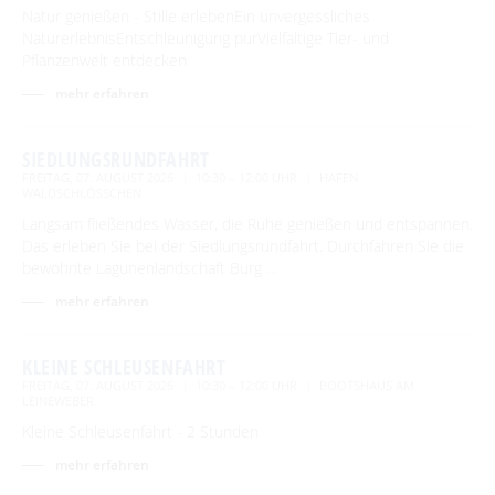
Natur genießen - Stille erlebenEin unvergessliches
NaturerlebnisEntschleunigung purVielfältige Tier- und
Pflanzenwelt entdecken
mehr erfahren
SIEDLUNGSRUNDFAHRT
FREITAG, 07. AUGUST 2026
10:30 – 12:00 UHR
HAFEN
WALDSCHLÖSSCHEN
Langsam fließendes Wasser, die Ruhe genießen und entspannen.
Das erleben Sie bei der Siedlungsrundfahrt. Durchfahren Sie die
bewohnte Lagunenlandschaft Burg …
mehr erfahren
KLEINE SCHLEUSENFAHRT
FREITAG, 07. AUGUST 2026
10:30 – 12:00 UHR
BOOTSHAUS AM
LEINEWEBER
Kleine Schleusenfahrt - 2 Stunden
mehr erfahren