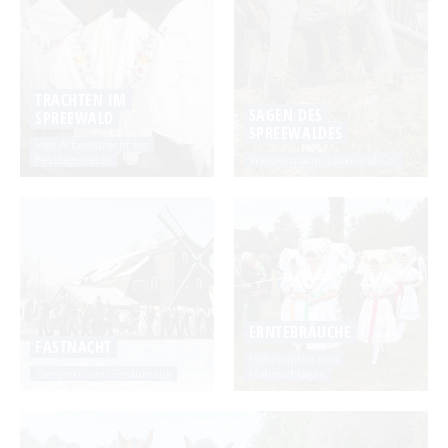
TRACHTEN IM
SAGEN DES
SPREEWALD
SPREEWALDES
Von Arbeitstracht bis
Festtagstracht
Wassermann, Lutki und Co.
ERNTEBRÄUCHE
FASTNACHT
Hahnrupfen und
Zampern und Festumzug
Hahnschlagen