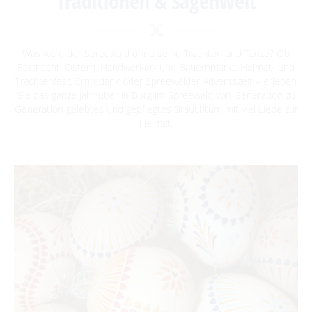
Traditionen & Sagenwelt
Abfahrtszeiten im Winter
Advent auf den Höfen
Traditionen & Sagenwelt
Für Regentage
Handwerk in Burg (Spreewald)
Was wäre der Spreewald ohne seine Trachten und Tänze? Ob
Fastnacht, Ostern, Handwerker- und Bauernmarkt, Heimat- und
Familien mit Kindern
Trachtenfest, Erntedank oder Spreewälder Adventszeit – erleben
Sie das ganze Jahr über in Burg im Spreewald von Generation zu
Audiotour durch Burg
Generation gelebtes und gepflegtes Brauchtum mit viel Liebe zur
Heimat.
Angeln
Interaktive Karte
UNESCO Biosphärenreservat Spreewald
Angebote für Gruppen
BEWEGEN
Radfahren
GENIESSEN
Tourentipps
Paddeln