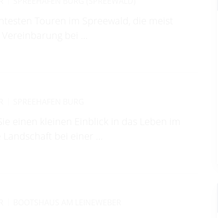
R
SPREEHAFEN BURG (SPREEWALD)
antesten Touren im Spreewald, die meist
 Vereinbarung bei …
R
SPREEHAFEN BURG
 einen kleinen Einblick in das Leben im
 Landschaft bei einer …
R
BOOTSHAUS AM LEINEWEBER