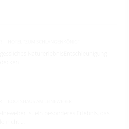
R
HOTEL "ZUM SCHLANGENKÖNIG"
ergessliches NaturerlebnisEntschleunigung
ntdecken
R
BOOTSHAUS AM LEINEWEBER
ineweber ist ein besonderes Erlebnis, das
d nicht …