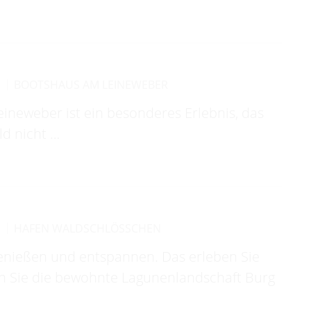
R
BOOTSHAUS AM LEINEWEBER
ineweber ist ein besonderes Erlebnis, das
d nicht …
R
HAFEN WALDSCHLÖSSCHEN
enießen und entspannen. Das erleben Sie
en Sie die bewohnte Lagunenlandschaft Burg