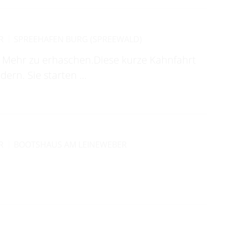
N
R
SPREEHAFEN BURG (SPREEWALD)
uf Mehr zu erhaschen.Diese kurze Kahnfahrt
ndern. Sie starten …
R
BOOTSHAUS AM LEINEWEBER