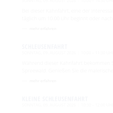
SONNTAG, 09. AUGUST 2026
10:00 – 14:30 UH
Angeln
Bei dieser Kahnfahrt, eine der interess
täglich um 10.00 Uhr beginnt oder nach
Interaktive Karte
mehr erfahren
UNESCO Biosphärenreservat
Spreewald
Angebote für Gruppen
SCHLEUSENFAHRT
SONNTAG, 09. AUGUST 2026
10:00 – 11:30 UH
Während dieser Kahnfahrt bekommen Sie
Spreewald. Genießen Sie die malerische
mehr erfahren
KLEINE SCHLEUSENFAHRT
SONNTAG, 09. AUGUST 2026
10:30 – 12:00 UH