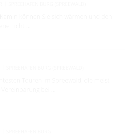
R
SPREEHAFEN BURG (SPREEWALD)
Kamin können Sie sich wärmen und den
ene Licht …
R
SPREEHAFEN BURG (SPREEWALD)
antesten Touren im Spreewald, die meist
 Vereinbarung bei …
R
SPREEHAFEN BURG