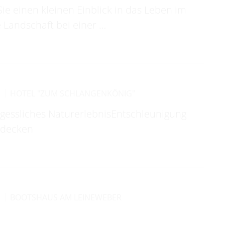
 einen kleinen Einblick in das Leben im
 Landschaft bei einer …
R
HOTEL "ZUM SCHLANGENKÖNIG"
ergessliches NaturerlebnisEntschleunigung
ntdecken
R
BOOTSHAUS AM LEINEWEBER