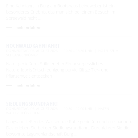
Eine Kahnfahrt in Burg am Bootshaus Leineweber ist ein
Tourentipps
Paddeln
Restaurants & Cafés
besonderes Erlebnis, das man sich bei einem Besuch im
ENTSPANNEN
Geführte Radtouren
Spreewald nicht …
Paddeltouren
Wandern
Hofläden
Fahrradvermieter
Burger Thermalsole
mehr erfahren
ÜBERNACHTEN
Bootsvermieter
Geführte Ortswanderungen
Spreewaldmarathon
Online-Shops
Wasserwanderrastplätze
Entspannen im und am Wasser
Wander- & Walkingstrecken
Übernachtung buchen
Mobil unterwegs
SERVICE
HOCHWALDKAHNFAHRT
Paddelregeln im Biosphärenreservat
Erlebniswanderungen
Unterkünfte mit Wellnessangebot
DONNERSTAG, 06. AUGUST 2026
10:30 – 15:30 UHR
HOTEL "ZUM
Unterkünfte
SCHLANGENKÖNIG"
Reiterhöfe und Kremserfahrten
Spreewaldabzeichen
GästeCard Spreewald
AKTUELLES
Gesundheit & Wellness
Natur genießen - Stille erlebenEin unvergessliches
Camping & Caravan
GästeCard Login
Anreise
NaturerlebnisEntschleunigung purVielfältige Tier- und
Aktuelle Meldungen
Spreewald Therme
Pflanzenwelt entdecken
Vorteile mit der Gästecard
Prospektservice
Pressemitteilungen
mehr erfahren
SUCHBEGRIFF
FAQ
Service für Touristiker
Kurbeitrag
SIEDLUNGSRUNDFAHRT
Newsletter für touristische Partner
Barrierefreie Angebote
DONNERSTAG, 06. AUGUST 2026
10:30 – 12:00 UHR
HAFEN
WALDSCHLÖSSCHEN
Touristinformation & Team
Langsam fließendes Wasser, die Ruhe genießen und entspannen.
Das erleben Sie bei der Siedlungsrundfahrt. Durchfahren Sie die
Mediathek
bewohnte Lagunenlandschaft Burg …