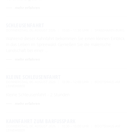
Abfahrtszeiten im Winter
Advent auf den Höfen
mehr erfahren
Für Regentage
Handwerk & Manufakturen
SCHLEUSENFAHRT
Traditionen & Sagenwelt
DONNERSTAG, 06. AUGUST 2026
10:00 – 11:30 UHR
SPREEHAFEN BURG
Handwerk in Burg (Spreewald)
Familien mit Kindern
Während dieser Kahnfahrt bekommen Sie einen kleinen Einblick
in das Leben im Spreewald. Genießen Sie die malerische
Audiotour durch Burg
Landschaft bei einer …
mehr erfahren
Angeln
Interaktive Karte
KLEINE SCHLEUSENFAHRT
DONNERSTAG, 06. AUGUST 2026
10:30 – 12:00 UHR
BOOTSHAUS AM
UNESCO Biosphärenreservat Spreewald
LEINEWEBER
Kleine Schleusenfahrt - 2 Stunden
Angebote für Gruppen
mehr erfahren
BEWEGEN
KAHNFAHRT ZUM BARFUSSPARK
DONNERSTAG, 06. AUGUST 2026
10:30 – 15:00 UHR
BOOTSHAUS AM
Radfahren
GENIESSEN
LEINEWEBER