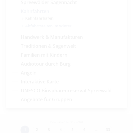
Spreewälder Sagennacht
Kahnfahrten
Kahnfährhäfen
Abfahrtszeiten im Winter
Handwerk & Manufakturen
Traditionen & Sagenwelt
Familien mit Kindern
Audiotour durch Burg
Angeln
Interaktive Karte
UNESCO Biosphärenreservat Spreewald
Angebote für Gruppen
Datensätze 1 bis 30 von
970
…
1
2
3
4
5
6
33