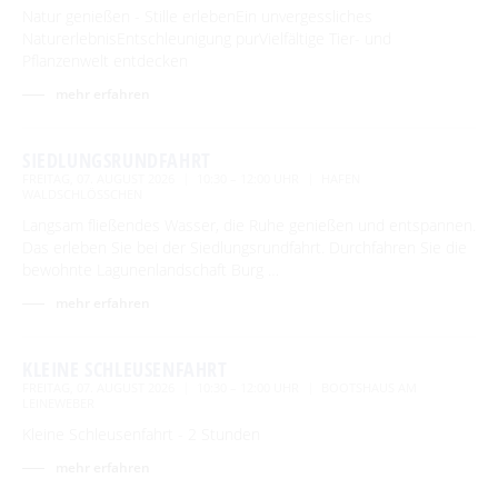
Natur genießen - Stille erlebenEin unvergessliches
NaturerlebnisEntschleunigung purVielfältige Tier- und
Pflanzenwelt entdecken
mehr erfahren
SIEDLUNGSRUNDFAHRT
FREITAG, 07. AUGUST 2026
10:30 – 12:00 UHR
HAFEN
WALDSCHLÖSSCHEN
Langsam fließendes Wasser, die Ruhe genießen und entspannen.
Das erleben Sie bei der Siedlungsrundfahrt. Durchfahren Sie die
bewohnte Lagunenlandschaft Burg …
mehr erfahren
KLEINE SCHLEUSENFAHRT
FREITAG, 07. AUGUST 2026
10:30 – 12:00 UHR
BOOTSHAUS AM
LEINEWEBER
Kleine Schleusenfahrt - 2 Stunden
mehr erfahren