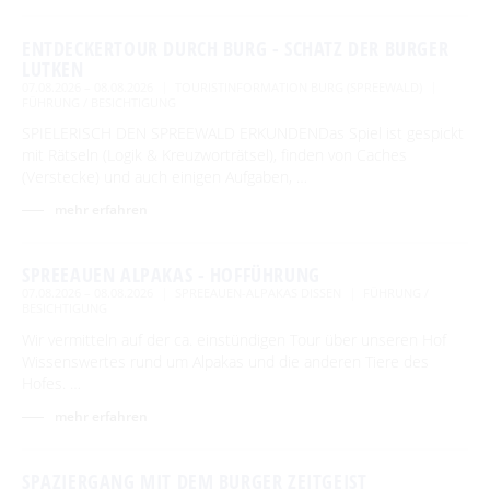
Advent auf den Höfen
Für Regentage
ENTDECKERTOUR DURCH BURG - SCHATZ DER BURGER
Heimat- und Trachtenfest
LUTKEN
07.08.2026 – 08.08.2026
TOURISTINFORMATION BURG (SPREEWALD)
Festumzug
Spreewälder Sagennacht
FÜHRUNG / BESICHTIGUNG
SPIELERISCH DEN SPREEWALD ERKUNDENDas Spiel ist gespickt
Kahnfahrten
mit Rätseln (Logik & Kreuzworträtsel), finden von Caches
(Verstecke) und auch einigen Aufgaben, …
Kahnfährhäfen
Handwerk & Manufakturen
mehr erfahren
Abfahrtszeiten im Winter
Traditionen & Sagenwelt
Handwerk in Burg (Spreewald)
SPREEAUEN ALPAKAS - HOFFÜHRUNG
Familien mit Kindern
07.08.2026 – 08.08.2026
SPREEAUEN-ALPAKAS DISSEN
FÜHRUNG /
BESICHTIGUNG
Audiotour durch Burg
Wir vermitteln auf der ca. einstündigen Tour über unseren Hof
Angeln
Wissenswertes rund um Alpakas und die anderen Tiere des
Hofes. …
Interaktive Karte
mehr erfahren
UNESCO Biosphärenreservat Spreewald
SPAZIERGANG MIT DEM BURGER ZEITGEIST
Angebote für Gruppen