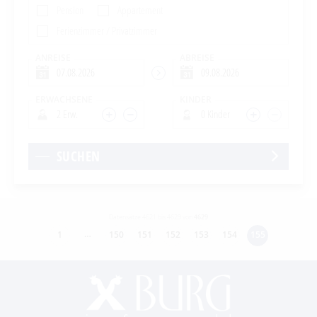
Pension
Appartement
Ferienzimmer / Privatzimmer
ANREISE
ABREISE
ERWACHSENE
KINDER
2 Erw.
0 Kinder
SUCHEN
Datensätze 4621 bis 4629 von
4629
…
1
150
151
152
153
154
155