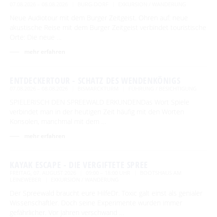
07.08.2026 – 08.08.2026
BURG-DORF
EXKURSION / WANDERUNG
Neue Audiotour mit dem Burger Zeitgeist. Ohren auf: neue
akustische Reise mit dem Burger Zeitgeist verbindet touristische
BEWEGEN
Orte: Die neue …
Radfahren
mehr erfahren
GENIESSEN
Tourentipps
Paddeln
Restaurants & Cafés
ENTSPANNEN
ENTDECKERTOUR - SCHATZ DES WENDENKÖNIGS
Geführte Radtouren
Paddeltouren
Wandern
07.08.2026 – 08.08.2026
BISMARCKTURM
FÜHRUNG / BESICHTIGUNG
Hofläden
Fahrradvermieter
Burger Thermalsole
SPIELERISCH DEN SPREEWALD ERKUNDENDas Wort Spiele
ÜBERNACHTEN
Bootsvermieter
Geführte Ortswanderungen
Spreewaldmarathon
verbindet man in der heutigen Zeit häufig mit den Worten
Online-Shops
Wasserwanderrastplätze
Entspannen im und am Wasser
Konsolen, manchmal mit dem …
Wander- & Walkingstrecken
Übernachtung buchen
Mobil unterwegs
SERVICE
Paddelregeln im Biosphärenreservat
mehr erfahren
Erlebniswanderungen
Unterkünfte mit Wellnessangebot
Unterkünfte
Reiterhöfe und Kremserfahrten
Spreewaldabzeichen
GästeCard Spreewald
AKTUELLES
Gesundheit & Wellness
Camping & Caravan
KAYAK ESCAPE - DIE VERGIFTETE SPREE
GästeCard Login
Anreise
Aktuelle Meldungen
FREITAG, 07. AUGUST 2026
09:00 – 18:00 UHR
BOOTSHAUS AM
Spreewald Therme
LEINEWEBER
EXKURSION / WANDERUNG
Vorteile mit der Gästecard
Prospektservice
Pressemitteilungen
Der Spreewald braucht eure HilfeDr. Toxic galt einst als genialer
SUCHBEGRIFF
FAQ
Wissenschaftler. Doch seine Experimente wurden immer
Service für Touristiker
Kurbeitrag
gefährlicher. Vor Jahren verschwand …