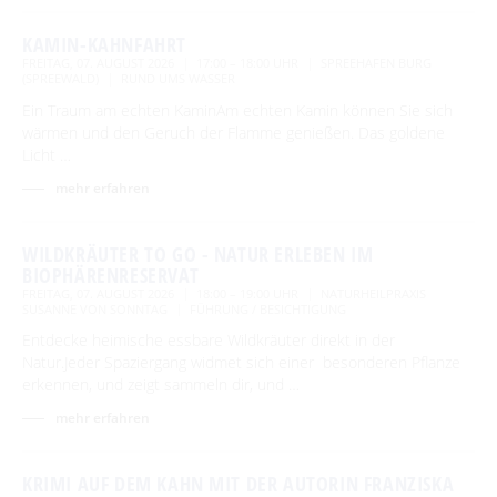
KAMIN-KAHNFAHRT
FREITAG, 07. AUGUST 2026
17:00 – 18:00 UHR
SPREEHAFEN BURG
(SPREEWALD)
RUND UMS WASSER
Ein Traum am echten KaminAm echten Kamin können Sie sich
wärmen und den Geruch der Flamme genießen. Das goldene
Licht …
mehr erfahren
WILDKRÄUTER TO GO - NATUR ERLEBEN IM
BIOPHÄRENRESERVAT
FREITAG, 07. AUGUST 2026
18:00 – 19:00 UHR
NATURHEILPRAXIS
SUSANNE VON SONNTAG
FÜHRUNG / BESICHTIGUNG
Entdecke heimische essbare Wildkräuter direkt in der
Natur.Jeder Spaziergang widmet sich einer besonderen Pflanze
erkennen, und zeigt sammeln dir, und …
mehr erfahren
KRIMI AUF DEM KAHN MIT DER AUTORIN FRANZISKA