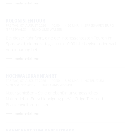
mehr erfahren
KOLONISTENTOUR
FREITAG, 07. AUGUST 2026
10:00 – 14:30 UHR
SPREEHAFEN BURG
(SPREEWALD)
RUND UMS WASSER
Bei dieser Kahnfahrt, eine der interessantesten Touren im
Spreewald, die meist täglich um 10.00 Uhr beginnt oder nach
Vereinbarung bei …
mehr erfahren
HOCHWALDKAHNFAHRT
FREITAG, 07. AUGUST 2026
10:30 – 15:30 UHR
HOTEL "ZUM
SCHLANGENKÖNIG"
RUND UMS WASSER
Natur genießen - Stille erlebenEin unvergessliches
NaturerlebnisEntschleunigung purVielfältige Tier- und
Pflanzenwelt entdecken
mehr erfahren
KAHNFAHRT ZUM BARFUSSPARK