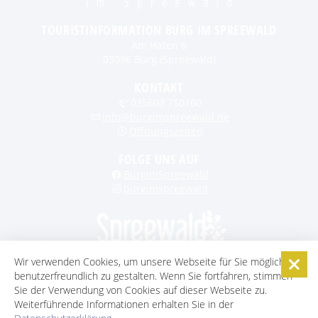
TOURISTINFORMATION BURG IM SPREEWALD
Am Hafen 6
03096 Burg (Spreewald)
KONTAKT
035603 750160
info@burgimspreewald.de
Öffnungszeiten
FOLGE UNS AUF
BurgimSpreewald
burgimspreewald
Wir verwenden Cookies, um unsere Webseite für Sie möglichst
benutzerfreundlich zu gestalten. Wenn Sie fortfahren, stimmen
STARTSEITE
KONTAKT
KARRIERE
DATENSCHUTZ
Sie der Verwendung von Cookies auf dieser Webseite zu.
IMPRESSUM
AGB
BARRIEREFREIHEITSERKLÄRUNG
Weiterführende Informationen erhalten Sie in der
COOKIE-EINSTELLUNGEN