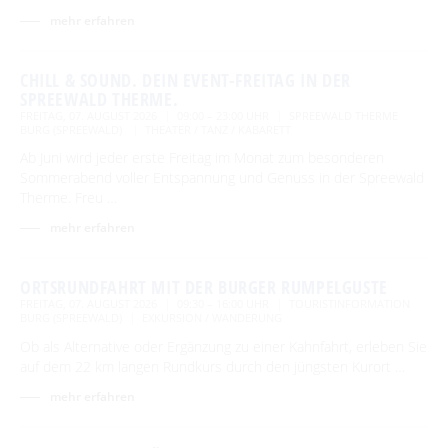
Newsletter für touristische Partner
Barrierefreie Angebote
mehr erfahren
Touristinformation & Team
CHILL & SOUND. DEIN EVENT-FREITAG IN DER
Mediathek
SPREEWALD THERME.
FREITAG, 07. AUGUST 2026
09:00 – 23:00 UHR
SPREEWALD THERME
BURG (SPREEWALD)
THEATER / TANZ / KABARETT
Ab Juni wird jeder erste Freitag im Monat zum besonderen
Sommerabend voller Entspannung und Genuss in der Spreewald
Therme. Freu …
mehr erfahren
ORTSRUNDFAHRT MIT DER BURGER RUMPELGUSTE
FREITAG, 07. AUGUST 2026
09:30 – 16:00 UHR
TOURISTINFORMATION
BURG (SPREEWALD)
EXKURSION / WANDERUNG
Ob als Alternative oder Ergänzung zu einer Kahnfahrt, erleben Sie
auf dem 22 km langen Rundkurs durch den jüngsten Kurort …
mehr erfahren