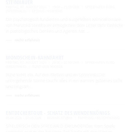
STEINHAUER
FREITAG, 07. AUGUST 2026
19:00 – 21:00 UHR
SPREEHAFEN BURG
(SPREEWALD)
LESUNG / VORTRAG
Die psychologisch fundierten und ausgefeilten Kriminalromane
von Franziska Steinhauer ermöglichen dem Leser tiefe Einblicke
in pathologisches Denken und Agieren. Mit …
mehr erfahren
MONDSCHEIN-KAHNFAHRT
FREITAG, 07. AUGUST 2026
20:00 – 22:00 UHR
SPREEHAFEN BURG
(SPREEWALD)
RUND UMS WASSER
Ruhe kehrt ein. Auf den Fließen und im Spreewald.Die
untergehende Sonne taucht alles in ein warmes goldenes Licht
und langsam …
mehr erfahren
ENTDECKERTOUR - SCHATZ DES WENDENKÖNIGS
06.08.2026 – 07.08.2026
BISMARCKTURM
FÜHRUNG / BESICHTIGUNG
SPIELERISCH DEN SPREEWALD ERKUNDENDas Wort Spiele
verbindet man in der heutigen Zeit häufig mit den Worten