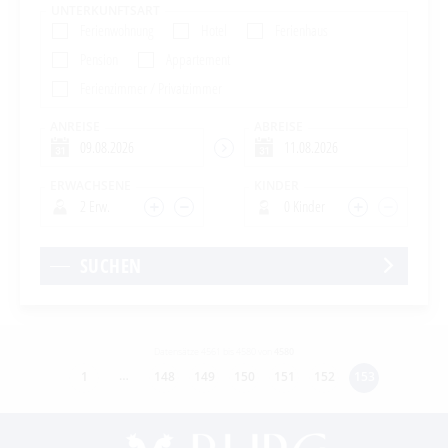
UNTERKUNFTSART
Ferienwohnung
Hotel
Ferienhaus
Pension
Appartement
Ferienzimmer / Privatzimmer
ANREISE
ABREISE
ERWACHSENE
KINDER
2 Erw.
0 Kinder
SUCHEN
Datensätze 4561 bis 4580 von
4580
…
1
148
149
150
151
152
153