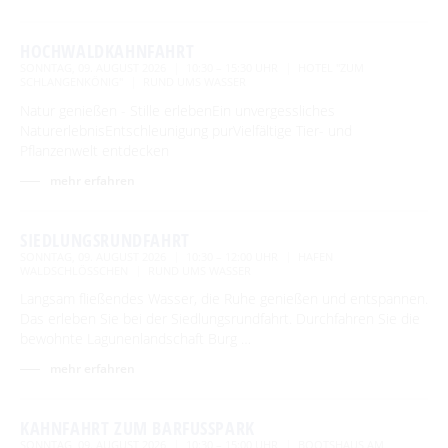
HOCHWALDKAHNFAHRT
SONNTAG, 09. AUGUST 2026
10:30 – 15:30 UHR
HOTEL "ZUM
SCHLANGENKÖNIG"
RUND UMS WASSER
Natur genießen - Stille erlebenEin unvergessliches
NaturerlebnisEntschleunigung purVielfältige Tier- und
Pflanzenwelt entdecken
mehr erfahren
SIEDLUNGSRUNDFAHRT
SONNTAG, 09. AUGUST 2026
10:30 – 12:00 UHR
HAFEN
WALDSCHLÖSSCHEN
RUND UMS WASSER
Langsam fließendes Wasser, die Ruhe genießen und entspannen.
Das erleben Sie bei der Siedlungsrundfahrt. Durchfahren Sie die
bewohnte Lagunenlandschaft Burg …
mehr erfahren
KAHNFAHRT ZUM BARFUSSPARK
SONNTAG, 09. AUGUST 2026
10:30 – 15:00 UHR
BOOTSHAUS AM