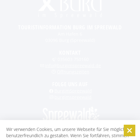
TOURISTINFORMATION BURG IM SPREEWALD
Am Hafen 6
03096 Burg (Spreewald)
KONTAKT
035603 750160
info@burgimspreewald.de
Öffnungszeiten
FOLGE UNS AUF
BurgimSpreewald
burgimspreewald
Wir verwenden Cookies, um unsere Webseite für Sie möglichst
benutzerfreundlich zu gestalten. Wenn Sie fortfahren, stimmen