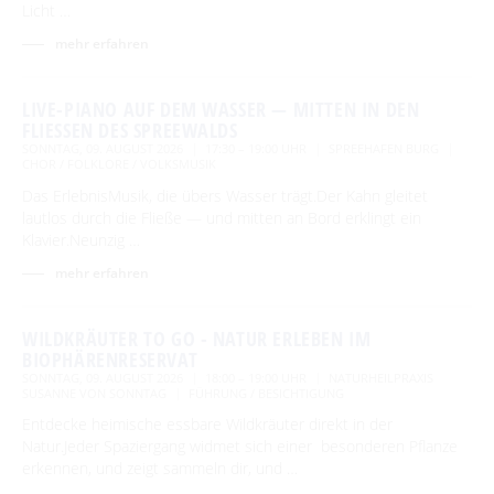
Licht …
mehr erfahren
LIVE-PIANO AUF DEM WASSER — MITTEN IN DEN
FLIESSEN DES SPREEWALDS
SONNTAG, 09. AUGUST 2026
17:30 – 19:00 UHR
SPREEHAFEN BURG
CHOR / FOLKLORE / VOLKSMUSIK
Das ErlebnisMusik, die übers Wasser trägt.Der Kahn gleitet
lautlos durch die Fließe — und mitten an Bord erklingt ein
Klavier.Neunzig …
mehr erfahren
WILDKRÄUTER TO GO - NATUR ERLEBEN IM
BIOPHÄRENRESERVAT
SONNTAG, 09. AUGUST 2026
18:00 – 19:00 UHR
NATURHEILPRAXIS
SUSANNE VON SONNTAG
FÜHRUNG / BESICHTIGUNG
Entdecke heimische essbare Wildkräuter direkt in der
Natur.Jeder Spaziergang widmet sich einer besonderen Pflanze
erkennen, und zeigt sammeln dir, und …