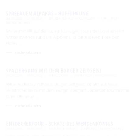
Advent auf den Höfen
Für Regentage
SPREEAUEN ALPAKAS - HOFFÜHRUNG
Heimat- und Trachtenfest
09.08.2026 – 10.08.2026
SPREEAUEN-ALPAKAS DISSEN
FÜHRUNG /
BESICHTIGUNG
Festumzug
Spreewälder Sagennacht
Wir vermitteln auf der ca. einstündigen Tour über unseren Hof
Wissenswertes rund um Alpakas und die anderen Tiere des
Kahnfahrten
Hofes. …
Kahnfährhäfen
Handwerk & Manufakturen
mehr erfahren
Abfahrtszeiten im Winter
Traditionen & Sagenwelt
SPAZIERGANG MIT DEM BURGER ZEITGEIST
Handwerk in Burg (Spreewald)
Familien mit Kindern
09.08.2026 – 10.08.2026
BURG-DORF
EXKURSION / WANDERUNG
Neue Audiotour mit dem Burger Zeitgeist. Ohren auf: neue
Audiotour durch Burg
akustische Reise mit dem Burger Zeitgeist verbindet touristische
Orte: Die neue …
Angeln
mehr erfahren
Interaktive Karte
ENTDECKERTOUR - SCHATZ DES WENDENKÖNIGS
UNESCO Biosphärenreservat Spreewald
09.08.2026 – 10.08.2026
BISMARCKTURM
FÜHRUNG / BESICHTIGUNG
Angebote für Gruppen