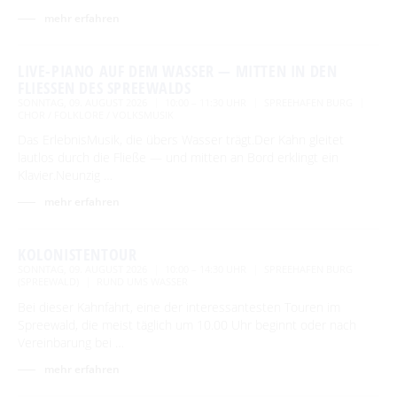
Newsletter für touristische Partner
Barrierefreie Angebote
mehr erfahren
Touristinformation & Team
LIVE-PIANO AUF DEM WASSER — MITTEN IN DEN
Mediathek
FLIESSEN DES SPREEWALDS
SONNTAG, 09. AUGUST 2026
10:00 – 11:30 UHR
SPREEHAFEN BURG
CHOR / FOLKLORE / VOLKSMUSIK
Das ErlebnisMusik, die übers Wasser trägt.Der Kahn gleitet
lautlos durch die Fließe — und mitten an Bord erklingt ein
Klavier.Neunzig …
mehr erfahren
KOLONISTENTOUR
SONNTAG, 09. AUGUST 2026
10:00 – 14:30 UHR
SPREEHAFEN BURG
(SPREEWALD)
RUND UMS WASSER
Bei dieser Kahnfahrt, eine der interessantesten Touren im
Spreewald, die meist täglich um 10.00 Uhr beginnt oder nach
Vereinbarung bei …
mehr erfahren