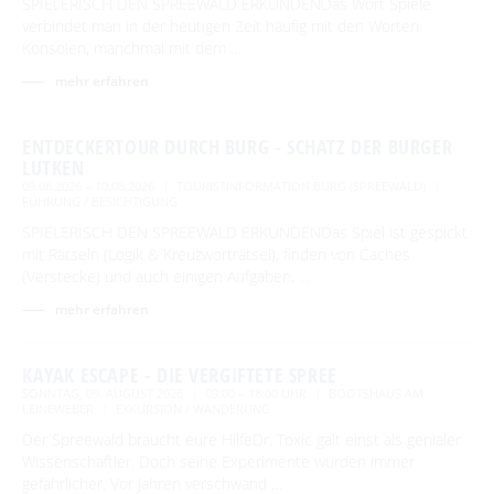
SPIELERISCH DEN SPREEWALD ERKUNDENDas Wort Spiele
verbindet man in der heutigen Zeit häufig mit den Worten
Konsolen, manchmal mit dem …
BEWEGEN
mehr erfahren
Radfahren
GENIESSEN
ENTDECKERTOUR DURCH BURG - SCHATZ DER BURGER
Tourentipps
Paddeln
LUTKEN
Restaurants & Cafés
ENTSPANNEN
09.08.2026 – 10.08.2026
TOURISTINFORMATION BURG (SPREEWALD)
Geführte Radtouren
Paddeltouren
Wandern
FÜHRUNG / BESICHTIGUNG
Hofläden
Fahrradvermieter
Burger Thermalsole
SPIELERISCH DEN SPREEWALD ERKUNDENDas Spiel ist gespickt
ÜBERNACHTEN
Bootsvermieter
Geführte Ortswanderungen
Spreewaldmarathon
mit Rätseln (Logik & Kreuzworträtsel), finden von Caches
Online-Shops
Wasserwanderrastplätze
Entspannen im und am Wasser
(Verstecke) und auch einigen Aufgaben, …
Wander- & Walkingstrecken
Übernachtung buchen
Mobil unterwegs
SERVICE
Paddelregeln im Biosphärenreservat
mehr erfahren
Erlebniswanderungen
Unterkünfte mit Wellnessangebot
Unterkünfte
Reiterhöfe und Kremserfahrten
Spreewaldabzeichen
GästeCard Spreewald
AKTUELLES
Gesundheit & Wellness
Camping & Caravan
KAYAK ESCAPE - DIE VERGIFTETE SPREE
GästeCard Login
Anreise
Aktuelle Meldungen
SONNTAG, 09. AUGUST 2026
09:00 – 18:00 UHR
BOOTSHAUS AM
Spreewald Therme
LEINEWEBER
EXKURSION / WANDERUNG
Vorteile mit der Gästecard
Prospektservice
Pressemitteilungen
Der Spreewald braucht eure HilfeDr. Toxic galt einst als genialer
SUCHBEGRIFF
FAQ
Wissenschaftler. Doch seine Experimente wurden immer
Service für Touristiker
Kurbeitrag
gefährlicher. Vor Jahren verschwand …