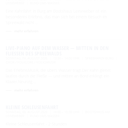
LEINEWEBER
RUND UMS WASSER
Eine Kahnfahrt in Burg am Bootshaus Leineweber ist ein
besonderes Erlebnis, das man sich bei einem Besuch im
Spreewald nicht …
mehr erfahren
LIVE-PIANO AUF DEM WASSER — MITTEN IN DEN
FLIESSEN DES SPREEWALDS
SONNTAG, 09. AUGUST 2026
12:30 – 14:00 UHR
SPREEHAFEN BURG
CHOR / FOLKLORE / VOLKSMUSIK
Das ErlebnisMusik, die übers Wasser trägt.Der Kahn gleitet
lautlos durch die Fließe — und mitten an Bord erklingt ein
Klavier.Neunzig …
mehr erfahren
KLEINE SCHLEUSENFAHRT
SONNTAG, 09. AUGUST 2026
14:00 – 15:30 UHR
BOOTSHAUS AM
LEINEWEBER
RUND UMS WASSER
Kleine Schleusenfahrt - 2 Stunden