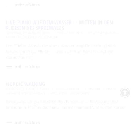
mehr erfahren
LIVE-PIANO AUF DEM WASSER — MITTEN IN DEN
FLIESSEN DES SPREEWALDS
SONNTAG, 09. AUGUST 2026
15:00 – 16:30 UHR
SPREEHAFEN BURG
CHOR / FOLKLORE / VOLKSMUSIK
Das ErlebnisMusik, die übers Wasser trägt.Der Kahn gleitet
lautlos durch die Fließe — und mitten an Bord erklingt ein
Klavier.Neunzig …
mehr erfahren
NORDIC WALKING
SONNTAG, 09. AUGUST 2026
16:00 – 18:00 UHR
NATURHEILPRAXIS
SUSANNE VON SONNTAG
WELLNESS / GESUNDHEIT
Bewegung, die gut tutAtme durch, komme in Bewegung und
tanke neue Kraft in der Natur. Gemeinsam aktiv sein, den Körper
…
mehr erfahren