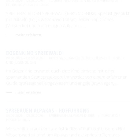
08.08.2026 – 09.08.2026
TOURISTINFORMATION BURG (SPREEWALD)
FÜHRUNG / BESICHTIGUNG
SPIELERISCH DEN SPREEWALD ERKUNDENDas Spiel ist gespickt
mit Rätseln (Logik & Kreuzworträtsel), finden von Caches
(Verstecke) und auch einigen Aufgaben, …
mehr erfahren
BOGENKINO SPREEWALD
08.08.2026 – 09.08.2026
KOLONIESCHÄNKE (EVENTSCHEUNE)
KINDER
UND JUGENDLICHE
Im Bogenkino erwartet euch eine Kinoleinwand mit einer
spannenden Szeneprojektion. Ihr werdet von einem erfahrenen
Guide professionell eingewiesen und angeleitet.Anlegen, …
mehr erfahren
SPREEAUEN ALPAKAS - HOFFÜHRUNG
08.08.2026 – 09.08.2026
SPREEAUEN-ALPAKAS DISSEN
FÜHRUNG /
BESICHTIGUNG
Wir vermitteln auf der ca. einstündigen Tour über unseren Hof
Wissenswertes rund um Alpakas und die anderen Tiere des