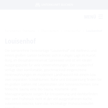
UNTERKUNFT BUCHEN
UNTERKUNFTSART
Um Einstellungen zur Barrierefreiheit
MENÜ
FERIENWOHNUNG
HOTEL
FERIENHAUS
vornehmen zu können wird die Berechtigung
PENSION
für
funktionale Cookies
APPARTEMENT
in den Cookie-
STARTSEITE
KONTAKT
DATENSCHUTZ
IMPRESSUM
AGB
Sie sind hier:
Startseite
Einstellungen benötigt.
/
Übernachten
/
Unterkünfte
/
Louisenhof
FERIENZIMMER / PRIVATZIMMER
Louisenhof
ERLEBEN
ANREISE
ABREISE
COOKIE-EINSTELLUNGEN
Die barrierefreie Ferienanlage "Louisenhof" mit Wellness und
Ausflugstipps
BEWEGEN
einem großen Garten befindet sich in ruhiger Lage im Kurort
ERWACHSENE
KINDER
Burg, im Biosphärenreservat Spreewald und ist ein idealer
2 ERW.
0 KINDER
Sehenswertes in Burg
Veranstaltungen
Radfahren
Ausgangspunkt für viele Unternehmungen. Der Louisenhof
GENIESSEN
Ausflugsziele in der Region
verfügt über komfortable, geschmackvoll eingerichtete
Spreewaldmarathon
Heimat- und Trachtenfest
Tourentipps
Paddeln
Ferienwohnungen im modernen Landhausstil mit einem bzw.
SUCHEN
Dissen
Restaurants & Cafés
ENTSPANNEN
Handwerker- und Bauernmarkt
zwei separaten Schlafräumen. Ruhe und Entspannung finden Sie
Festumzug
Spreewälder Sagennacht
Geführte Radtouren
Paddeltouren
Wandern
Ein perfekter Tag in Burg
im großen Garten mit Liegestühlen und Sonnenschirmen. Eine
Lange Nacht der Kunst- und Handwerkshöfe
Hofläden
Fahrradvermieter
Burger Thermalsole
finnische Sauna, eine Bio-Sauna, Kosmetik- und
Kahnfahrten
ÜBERNACHTEN
Bootsvermieter
Museen
Für Aktive
Geführte Ortswanderungen
Spreewaldmarathon
Nacht der Kürbisgeister
Massageangebote sorgen für Entspannung und Wohlbefinden.
Online-Shops
Wasserwanderrastplätze
Für Wellnessfreunde
Entspannen im und am Wasser
Wer sein Frühstück nicht in der voll ausgestatteten Küche
Kahnfährhäfen
Handwerk & Manufakturen
Wander- & Walkingstrecken
Burger Adventsfest
Mobil unterwegs
Übernachtung buchen
zubereiten möchte, kann das reichhaltige Frühstücksbuffet
Paddelregeln im Biosphärenreservat
Für Familien mit Kindern
Abfahrtszeiten im Winter
Erlebniswanderungen
Advent auf den Höfen