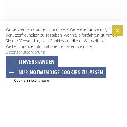
Wir verwenden Cookies, um unsere Webseite für Sie möglichst
benutzerfreundlich zu gestalten. Wenn Sie fortfahren, stimmen
Sie der Verwendung von Cookies auf dieser Webseite zu.
Weiterführende Informationen erhalten Sie in der
Datenschutzerklärung
.
EINVERSTANDEN
NUR NOTWENDIGE COOKIES ZULASSEN
Cookie-Einstellungen
BUCHEN
EVENTS
KONTAKT
NEWSLETTER
GÄSTECARD
Dies ist ein Service der TMB Tourismus-Marketing Brandenburg GmbH und der
regionalen Tourismuspartner. Mehr Informationen zu Reisen und Ausflügen
ins Land Brandenburg erhalten sie auf
www.reiseland-brandenburg.de
.
Adresse