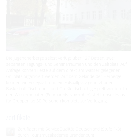
Unterkünfte mit Wellnessangebot
Traditionen & Sagenwelt
Reiterhöfe und Kremserfahrten
Spreewaldabzeichen
Für Regentage
Unterkünfte
Gesundheit & Wellness
Handwerk in Burg (Spreewald)
Familien mit Kindern
Camping & Caravan
Spreewald Therme
Audiotour durch Burg
Angeln
SERVICE
Interaktive Karte
GästeCard Spreewald
AKTUELLES
Die Jugendherberge selbst verfügt über 127 Betten, zwei
UNESCO Biosphärenreservat Spreewald
GästeCard Login
Anreise
separaten Tagungs- und Seminarräumen und den Zeltplatz. Auf
Aktuelle Meldungen
Anfrage können Feste auf dem direkt am Wasser gelegenen
Vorteile mit der Gästecard
Angebote für Gruppen
Prospektservice
Grillplatz organisiert werden. Auf dem Gelände der Herberge
Pressemitteilungen
SUCHBEGRIFF
FAQ
können ein Volleyball- und ein Fußballplatz genutzt oder
Service für Touristiker
Basketball, Tischtennis und Großfeldschach gespielt werden. In
Kurbeitrag
den Wintermonaten (Februar bis November) steht unser Haus
Newsletter für touristische Partner
Barrierefreie Angebote
für Gruppen ab 30 Personen komplett zur Verfügung.
Touristinformation & Team
Zertifikate
Mediathek
Zertifiziert mit ServiceQualität Deutschland (Stufe 1-3)
durch Tourismusakademie Brandenburg