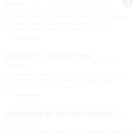
LUTKEN
08.08.2026 – 09.08.2026
TOURISTINFORMATION BURG (SPREEWALD)
SPIELERISCH DEN SPREEWALD ERKUNDENDas Spiel ist gespickt
mit Rätseln (Logik & Kreuzworträtsel), finden von Caches
(Verstecke) und auch einigen Aufgaben, …
mehr erfahren
KAYAK ESCAPE - DIE VERGIFTETE SPREE
SAMSTAG, 08. AUGUST 2026
09:00 – 18:00 UHR
BOOTSHAUS AM
LEINEWEBER
Der Spreewald braucht eure HilfeDr. Toxic galt einst als genialer
Wissenschaftler. Doch seine Experimente wurden immer
gefährlicher. Vor Jahren verschwand …
mehr erfahren
ORTSRUNDFAHRT MIT DER BURGER RUMPELGUSTE
SAMSTAG, 08. AUGUST 2026
09:30 – 16:00 UHR
TOURISTINFORMATION
BURG (SPREEWALD)
Ob als Alternative oder Ergänzung zu einer Kahnfahrt, erleben Sie