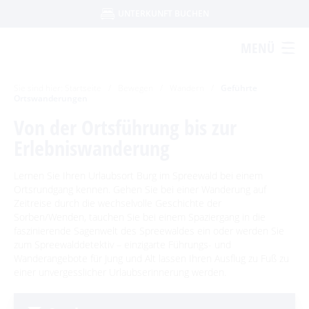
UNTERKUNFT BUCHEN
UNTERKUNFTSART
Um Einstellungen zur Barrierefreiheit
MENÜ
FERIENWOHNUNG
HOTEL
FERIENHAUS
vornehmen zu können wird die Berechtigung
PENSION
für
funktionale Cookies
APPARTEMENT
in den Cookie-
STARTSEITE
KONTAKT
DATENSCHUTZ
IMPRESSUM
AGB
Sie sind hier:
Startseite
Einstellungen benötigt.
/
Bewegen
/
Wandern
/
Geführte
FERIENZIMMER / PRIVATZIMMER
Ortswanderungen
Von der Ortsführung bis zur
ERLEBEN
ANREISE
ABREISE
COOKIE-EINSTELLUNGEN
Erlebniswanderung
Ausflugstipps
BEWEGEN
ERWACHSENE
KINDER
Lernen Sie Ihren Urlaubsort Burg im Spreewald bei einem
2 ERW.
0 KINDER
Sehenswertes in Burg
Veranstaltungen
Ortsrundgang kennen. Gehen Sie bei einer Wanderung auf
Radfahren
Ausflugsziele in der Region
Zeitreise durch die wechselvolle Geschichte der
Spreewaldmarathon
Heimat- und Trachtenfest
SUCHEN
Sorben/Wenden, tauchen Sie bei einem Spaziergang in die
Dissen
Tourentipps
Paddeln
Handwerker- und Bauernmarkt
faszinierende Sagenwelt des Spreewaldes ein oder werden Sie
Festumzug
Spreewälder Sagennacht
Ein perfekter Tag in Burg
Geführte Radtouren
zum Spreewalddetektiv – einzigarte Führungs- und
Lange Nacht der Kunst- und Handwerkshöfe
Paddeltouren
Wandern
Kahnfahrten
Wanderangebote für Jung und Alt lassen Ihren Ausflug zu Fuß zu
Museen
Für Aktive
Fahrradvermieter
Nacht der Kürbisgeister
Bootsvermieter
einer unvergesslicher Urlaubserinnerung werden.
Geführte Ortswanderungen
Für Wellnessfreunde
Kahnfährhäfen
Handwerk & Manufakturen
Burger Adventsfest
Wasserwanderrastplätze
Wander- & Walkingstrecken
Für Familien mit Kindern
Abfahrtszeiten im Winter
Advent auf den Höfen
Paddelregeln im Biosphärenreservat