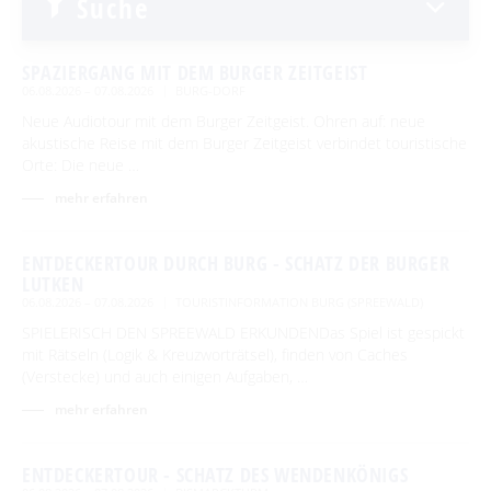
Suche
Traditionen & Sagenwelt
Erlebniswanderungen
Für Regentage
Spreewaldabzeichen
Handwerk in Burg (Spreewald)
Familien mit Kindern
Spreewaldmarathon
SPAZIERGANG MIT DEM BURGER ZEITGEIST
Audiotour durch Burg
06.08.2026 – 07.08.2026
BURG-DORF
Mobil unterwegs
Neue Audiotour mit dem Burger Zeitgeist. Ohren auf: neue
Angeln
akustische Reise mit dem Burger Zeitgeist verbindet touristische
Reiterhöfe und Kremserfahrten
Orte: Die neue …
Interaktive Karte
mehr erfahren
GENIESSEN
UNESCO Biosphärenreservat Spreewald
ENTDECKERTOUR DURCH BURG - SCHATZ DER BURGER
Angebote für Gruppen
Restaurants & Cafés
ENTSPANNEN
LUTKEN
06.08.2026 – 07.08.2026
TOURISTINFORMATION BURG (SPREEWALD)
Hofläden
Burger Thermalsole
ÜBERNACHTEN
SPIELERISCH DEN SPREEWALD ERKUNDENDas Spiel ist gespickt
Online-Shops
mit Rätseln (Logik & Kreuzworträtsel), finden von Caches
Entspannen im und am Wasser
Übernachtung buchen
(Verstecke) und auch einigen Aufgaben, …
SERVICE
Unterkünfte mit Wellnessangebot
mehr erfahren
Unterkünfte
GästeCard Spreewald
AKTUELLES
Gesundheit & Wellness
Camping & Caravan
GästeCard Login
Anreise
ENTDECKERTOUR - SCHATZ DES WENDENKÖNIGS
Aktuelle Meldungen