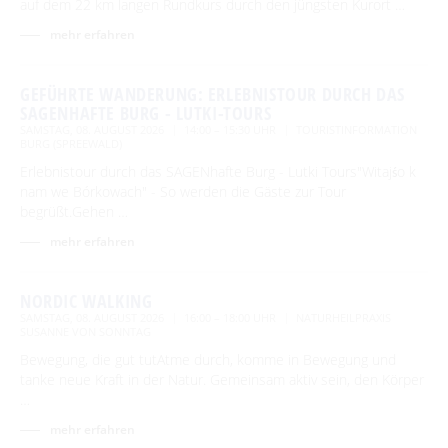
auf dem 22 km langen Rundkurs durch den jüngsten Kurort …
mehr erfahren
GEFÜHRTE WANDERUNG: ERLEBNISTOUR DURCH DAS
SAGENHAFTE BURG - LUTKI-TOURS
SAMSTAG, 08. AUGUST 2026
14:00 – 15:30 UHR
TOURISTINFORMATION
BURG (SPREEWALD)
Erlebnistour durch das SAGENhafte Burg - Lutki Tours"Witajśo k
nam we Bórkowach" - So werden die Gäste zur Tour
begrüßt.Gehen …
mehr erfahren
NORDIC WALKING
SAMSTAG, 08. AUGUST 2026
16:00 – 18:00 UHR
NATURHEILPRAXIS
SUSANNE VON SONNTAG
Bewegung, die gut tutAtme durch, komme in Bewegung und
tanke neue Kraft in der Natur. Gemeinsam aktiv sein, den Körper
…
mehr erfahren