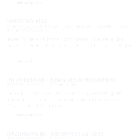
mehr erfahren
NORDIC WALKING
DONNERSTAG, 06. AUGUST 2026
16:00 – 18:00 UHR
NATURHEILPRAXIS
SUSANNE VON SONNTAG
Bewegung, die gut tutAtme durch, komme in Bewegung und
tanke neue Kraft in der Natur. Gemeinsam aktiv sein, den Körper
…
mehr erfahren
ENTDECKERTOUR - SCHATZ DES WENDENKÖNIGS
05.08.2026 – 06.08.2026
BISMARCKTURM
SPIELERISCH DEN SPREEWALD ERKUNDENDas Wort Spiele
verbindet man in der heutigen Zeit häufig mit den Worten
Konsolen, manchmal mit dem …
mehr erfahren
SPAZIERGANG MIT DEM BURGER ZEITGEIST
05.08.2026 – 06.08.2026
BURG-DORF