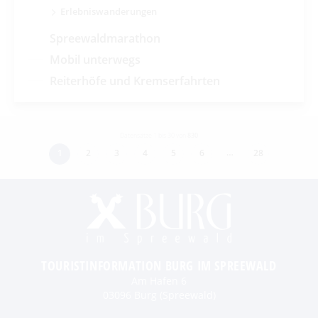
Erlebniswanderungen
Spreewaldmarathon
Mobil unterwegs
Reiterhöfe und Kremserfahrten
Datensätze 1 bis 30 von
830
…
1
2
3
4
5
6
28
TOURISTINFORMATION BURG IM SPREEWALD
Am Hafen 6
03096 Burg (Spreewald)