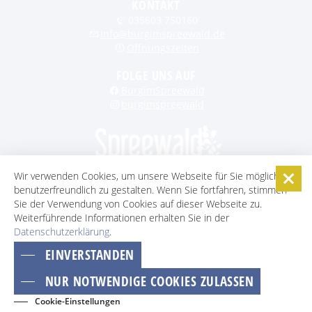
KONTAKT
035603 750160
info@burgimspreewald.de
Öffnungszeiten
FOLGE UNS AUF
BurgimSpreewald
burgimspreewald
Wir verwenden Cookies, um unsere Webseite für Sie möglichst
benutzerfreundlich zu gestalten. Wenn Sie fortfahren, stimmen
STARTSEITE
KONTAKT
KARRIERE
DATENSCHUTZ
Sie der Verwendung von Cookies auf dieser Webseite zu.
IMPRESSUM
AGB
BARRIEREFREIHEITSERKLÄRUNG
Weiterführende Informationen erhalten Sie in der
Datenschutzerklärung
COOKIE-EINSTELLUNGEN
.
EINVERSTANDEN
ZUM SEITENANFANG
NUR NOTWENDIGE COOKIES ZULASSEN
Cookie-Einstellungen
BUCHEN
EVENTS
KONTAKT
NEWSLETTER
GÄSTECARD