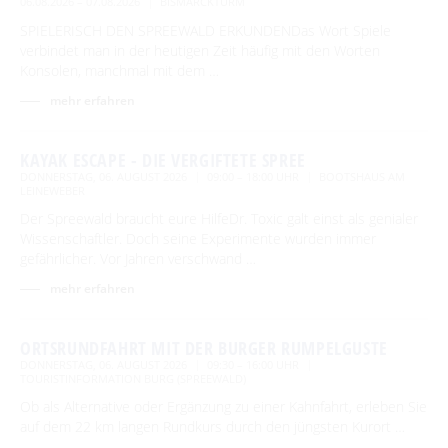
Spreewald Therme
06.08.2026 – 07.08.2026
BISMARCKTURM
Vorteile mit der Gästecard
Prospektservice
SPIELERISCH DEN SPREEWALD ERKUNDENDas Wort Spiele
Pressemitteilungen
SUCHBEGRIFF
FAQ
verbindet man in der heutigen Zeit häufig mit den Worten
Service für Touristiker
Konsolen, manchmal mit dem …
Kurbeitrag
Newsletter für touristische Partner
Barrierefreie Angebote
mehr erfahren
Touristinformation & Team
KAYAK ESCAPE - DIE VERGIFTETE SPREE
Mediathek
DONNERSTAG, 06. AUGUST 2026
09:00 – 18:00 UHR
BOOTSHAUS AM
LEINEWEBER
Der Spreewald braucht eure HilfeDr. Toxic galt einst als genialer
Wissenschaftler. Doch seine Experimente wurden immer
gefährlicher. Vor Jahren verschwand …
mehr erfahren
ORTSRUNDFAHRT MIT DER BURGER RUMPELGUSTE
DONNERSTAG, 06. AUGUST 2026
09:30 – 16:00 UHR
TOURISTINFORMATION BURG (SPREEWALD)
Ob als Alternative oder Ergänzung zu einer Kahnfahrt, erleben Sie
auf dem 22 km langen Rundkurs durch den jüngsten Kurort …