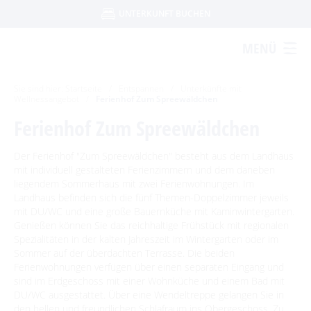
UNTERKUNFT BUCHEN
UNTERKUNFTSART
Um Einstellungen zur Barrierefreiheit
MENÜ
FERIENWOHNUNG
HOTEL
FERIENHAUS
vornehmen zu können wird die Berechtigung
PENSION
für
funktionale Cookies
APPARTEMENT
in den Cookie-
STARTSEITE
KONTAKT
DATENSCHUTZ
IMPRESSUM
AGB
Sie sind hier:
Startseite
Einstellungen benötigt.
/
Entspannen
/
Unterkünfte mit
FERIENZIMMER / PRIVATZIMMER
Wellnessangebot
/
Ferienhof Zum Spreewäldchen
Ferienhof Zum Spreewäldchen
ERLEBEN
ANREISE
ABREISE
COOKIE-EINSTELLUNGEN
Ausflugstipps
BEWEGEN
Der Ferienhof "Zum Spreewäldchen" besteht aus dem Landhaus
ERWACHSENE
KINDER
mit individuell gestalteten Ferienzimmern und dem daneben
2 ERW.
0 KINDER
Sehenswertes in Burg
Veranstaltungen
liegendem Sommerhaus mit zwei Ferienwohnungen. Im
Radfahren
GENIESSEN
Landhaus befinden sich die fünf Themen-Doppelzimmer jeweils
Ausflugsziele in der Region
Spreewaldmarathon
Heimat- und Trachtenfest
mit DU/WC und eine große Bauernküche mit Kaminwintergarten.
Tourentipps
Paddeln
SUCHEN
Dissen
Restaurants & Cafés
Genießen können Sie das reichhaltige Frühstück mit regionalen
ENTSPANNEN
Handwerker- und Bauernmarkt
Festumzug
Spreewälder Sagennacht
Geführte Radtouren
Spezialitäten in der kalten Jahreszeit im Wintergarten oder im
Paddeltouren
Wandern
Ein perfekter Tag in Burg
Lange Nacht der Kunst- und Handwerkshöfe
Hofläden
Sommer auf der überdachten Terrasse. Die beiden
Fahrradvermieter
Kahnfahrten
Bootsvermieter
Museen
Für Aktive
Burger Thermalsole
Ferienwohnungen verfügen über einen separaten Eingang und
Geführte Ortswanderungen
Spreewaldmarathon
Nacht der Kürbisgeister
Online-Shops
sind im Erdgeschoss mit einer Wohnküche und einem Bad mit
Wasserwanderrastplätze
Für Wellnessfreunde
Kahnfährhäfen
Handwerk & Manufakturen
Wander- & Walkingstrecken
Burger Adventsfest
Entspannen im und am Wasser
Mobil unterwegs
DU/WC ausgestattet. Über eine Wendeltreppe gelangen Sie in
Paddelregeln im Biosphärenreservat
Für Familien mit Kindern
Abfahrtszeiten im Winter
den hellen und freundlichen Schlafraum ins Obergeschoss. Zu
Erlebniswanderungen
Advent auf den Höfen