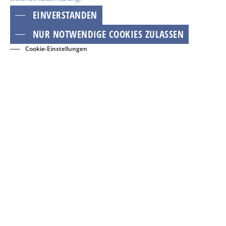
EINVERSTANDEN
NUR NOTWENDIGE COOKIES ZULASSEN
Cookie-Einstellungen
BUCHEN
EVENTS
KONTAKT
NEWSLETTER
GÄSTECARD
Dies ist ein Service der TMB Tourismus-Marketing Brandenburg GmbH und der
regionalen Tourismuspartner. Mehr Informationen zu Reisen und Ausflügen
ins Land Brandenburg erhalten sie auf
www.reiseland-brandenburg.de
.
Adresse