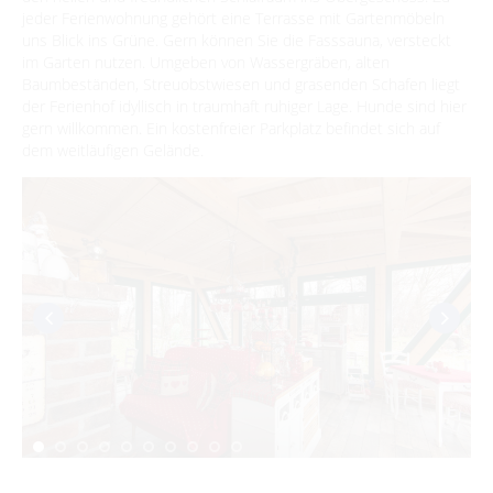
Traditionen & Sagenwelt
Unterkünfte mit Wellnessangebot
Reiterhöfe und Kremserfahrten
jeder Ferienwohnung gehört eine Terrasse mit Gartenmöbeln
Spreewaldabzeichen
Für Regentage
uns Blick ins Grüne. Gern können Sie die Fasssauna, versteckt
Handwerk in Burg (Spreewald)
Familien mit Kindern
Gesundheit & Wellness
im Garten nutzen. Umgeben von Wassergräben, alten
Baumbeständen, Streuobstwiesen und grasenden Schafen liegt
Audiotour durch Burg
Spreewald Therme
der Ferienhof idyllisch in traumhaft ruhiger Lage. Hunde sind hier
gern willkommen. Ein kostenfreier Parkplatz befindet sich auf
Angeln
dem weitläufigen Gelände.
ÜBERNACHTEN
Interaktive Karte
Übernachtung buchen
UNESCO Biosphärenreservat Spreewald
SERVICE
Unterkünfte
Angebote für Gruppen
GästeCard Spreewald
AKTUELLES
Camping & Caravan
GästeCard Login
Anreise
Aktuelle Meldungen
Vorteile mit der Gästecard
Prospektservice
Pressemitteilungen
SUCHBEGRIFF
FAQ
Service für Touristiker
Kurbeitrag
Newsletter für touristische Partner
Barrierefreie Angebote
Touristinformation & Team