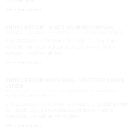
Orte: Die neue …
Advent auf den Höfen
Für Regentage
mehr erfahren
Heimat- und Trachtenfest
ENTDECKERTOUR - SCHATZ DES WENDENKÖNIGS
Festumzug
Spreewälder Sagennacht
09.08.2026 – 10.08.2026
BISMARCKTURM
FÜHRUNG / BESICHTIGUNG
Kahnfahrten
SPIELERISCH DEN SPREEWALD ERKUNDENDas Wort Spiele
verbindet man in der heutigen Zeit häufig mit den Worten
Kahnfährhäfen
Handwerk & Manufakturen
Konsolen, manchmal mit dem …
Abfahrtszeiten im Winter
mehr erfahren
Traditionen & Sagenwelt
Handwerk in Burg (Spreewald)
Familien mit Kindern
ENTDECKERTOUR DURCH BURG - SCHATZ DER BURGER
LUTKEN
Audiotour durch Burg
09.08.2026 – 10.08.2026
TOURISTINFORMATION BURG (SPREEWALD)
FÜHRUNG / BESICHTIGUNG
Angeln
SPIELERISCH DEN SPREEWALD ERKUNDENDas Spiel ist gespickt
mit Rätseln (Logik & Kreuzworträtsel), finden von Caches
Interaktive Karte
(Verstecke) und auch einigen Aufgaben, …
UNESCO Biosphärenreservat Spreewald
mehr erfahren
Angebote für Gruppen