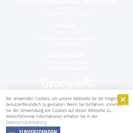
TOURISTINFORMATION BURG IM SPREEWALD
Am Hafen 6
03096 Burg (Spreewald)
KONTAKT
035603 750160
info@burgimspreewald.de
Öffnungszeiten
FOLGE UNS AUF
BurgimSpreewald
burgimspreewald
Wir verwenden Cookies, um unsere Webseite für Sie möglichst
benutzerfreundlich zu gestalten. Wenn Sie fortfahren, stimmen
STARTSEITE
KONTAKT
KARRIERE
DATENSCHUTZ
Sie der Verwendung von Cookies auf dieser Webseite zu.
IMPRESSUM
AGB
BARRIEREFREIHEITSERKLÄRUNG
Weiterführende Informationen erhalten Sie in der
Datenschutzerklärung
COOKIE-EINSTELLUNGEN
.
EINVERSTANDEN