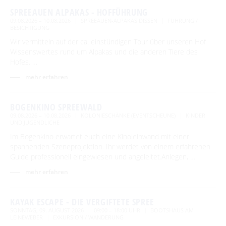
SPREEAUEN ALPAKAS - HOFFÜHRUNG
09.08.2026 – 10.08.2026
SPREEAUEN-ALPAKAS DISSEN
FÜHRUNG /
BESICHTIGUNG
BEWEGEN
Wir vermitteln auf der ca. einstündigen Tour über unseren Hof
Wissenswertes rund um Alpakas und die anderen Tiere des
Radfahren
GENIESSEN
Hofes. …
Tourentipps
Paddeln
mehr erfahren
Restaurants & Cafés
ENTSPANNEN
Geführte Radtouren
Paddeltouren
Wandern
Hofläden
Fahrradvermieter
Burger Thermalsole
BOGENKINO SPREEWALD
ÜBERNACHTEN
Bootsvermieter
Geführte Ortswanderungen
Spreewaldmarathon
09.08.2026 – 10.08.2026
KOLONIESCHÄNKE (EVENTSCHEUNE)
KINDER
Online-Shops
Wasserwanderrastplätze
UND JUGENDLICHE
Entspannen im und am Wasser
Wander- & Walkingstrecken
Übernachtung buchen
Mobil unterwegs
SERVICE
Im Bogenkino erwartet euch eine Kinoleinwand mit einer
Paddelregeln im Biosphärenreservat
Erlebniswanderungen
Unterkünfte mit Wellnessangebot
spannenden Szeneprojektion. Ihr werdet von einem erfahrenen
Unterkünfte
Reiterhöfe und Kremserfahrten
Spreewaldabzeichen
GästeCard Spreewald
Guide professionell eingewiesen und angeleitet.Anlegen, …
AKTUELLES
Gesundheit & Wellness
Camping & Caravan
mehr erfahren
GästeCard Login
Anreise
Aktuelle Meldungen
Spreewald Therme
Vorteile mit der Gästecard
Prospektservice
Pressemitteilungen
KAYAK ESCAPE - DIE VERGIFTETE SPREE
SUCHBEGRIFF
FAQ
SONNTAG, 09. AUGUST 2026
09:00 – 18:00 UHR
BOOTSHAUS AM
Service für Touristiker
LEINEWEBER
EXKURSION / WANDERUNG
Kurbeitrag