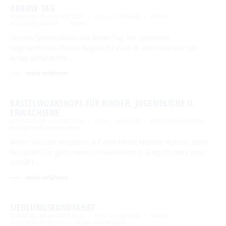
ARROW TAG
SONNTAG, 09. AUGUST 2026
10:00 – 11:00 UHR
HOTEL
KOLONIESCHÄNKE
SPORT
Neu im Spreewald ist das Arrow Tag. Mit speziellen
ungefährlichen Pfeilen begebt ihr euch in einen Parcour der
einige schützende …
mehr erfahren
BASTELWORKSHOPS FÜR KINDER, JUGENDLICHE U.
ERWACHSENE
SONNTAG, 09. AUGUST 2026
10:00 – 18:00 UHR
KREATIVRAUM BURG
KINDER UND JUGENDLICHE
Wenn Sie Lust verspüren auf eine kleine kreative Auszeit, dann
besuchen Sie gern meinen KreativRaum in Burg.Ich biete eine
Vielzahl …
mehr erfahren
SIEDLUNGSRUNDFAHRT
SONNTAG, 09. AUGUST 2026
10:30 – 12:00 UHR
HAFEN
WALDSCHLÖSSCHEN
RUND UMS WASSER