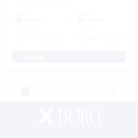
Ferienzimmer / Privatzimmer
ANREISE
ABREISE
ERWACHSENE
KINDER
2 Erw.
0 Kinder
SUCHEN
Datensätze 1 bis 30 von
4580
…
1
2
3
4
5
6
153