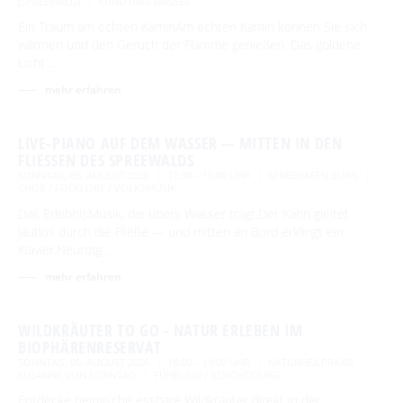
(SPREEWALD)
RUND UMS WASSER
Ein Traum am echten KaminAm echten Kamin können Sie sich
wärmen und den Geruch der Flamme genießen. Das goldene
Licht …
mehr erfahren
LIVE-PIANO AUF DEM WASSER — MITTEN IN DEN
FLIESSEN DES SPREEWALDS
SONNTAG, 09. AUGUST 2026
17:30 – 19:00 UHR
SPREEHAFEN BURG
CHOR / FOLKLORE / VOLKSMUSIK
Das ErlebnisMusik, die übers Wasser trägt.Der Kahn gleitet
lautlos durch die Fließe — und mitten an Bord erklingt ein
Klavier.Neunzig …
mehr erfahren
WILDKRÄUTER TO GO - NATUR ERLEBEN IM
BIOPHÄRENRESERVAT
SONNTAG, 09. AUGUST 2026
18:00 – 19:00 UHR
NATURHEILPRAXIS
SUSANNE VON SONNTAG
FÜHRUNG / BESICHTIGUNG
Entdecke heimische essbare Wildkräuter direkt in der