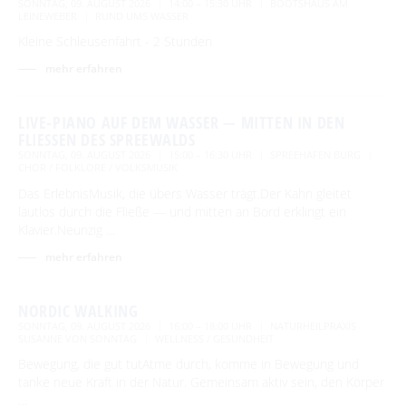
SONNTAG, 09. AUGUST 2026
14:00 – 15:30 UHR
BOOTSHAUS AM
LEINEWEBER
RUND UMS WASSER
Kleine Schleusenfahrt - 2 Stunden
mehr erfahren
LIVE-PIANO AUF DEM WASSER — MITTEN IN DEN
FLIESSEN DES SPREEWALDS
SONNTAG, 09. AUGUST 2026
15:00 – 16:30 UHR
SPREEHAFEN BURG
CHOR / FOLKLORE / VOLKSMUSIK
Das ErlebnisMusik, die übers Wasser trägt.Der Kahn gleitet
lautlos durch die Fließe — und mitten an Bord erklingt ein
Klavier.Neunzig …
mehr erfahren
NORDIC WALKING
SONNTAG, 09. AUGUST 2026
16:00 – 18:00 UHR
NATURHEILPRAXIS
SUSANNE VON SONNTAG
WELLNESS / GESUNDHEIT
Bewegung, die gut tutAtme durch, komme in Bewegung und
tanke neue Kraft in der Natur. Gemeinsam aktiv sein, den Körper
…