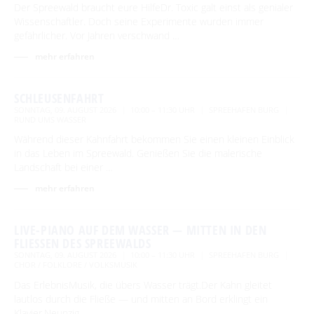
Der Spreewald braucht eure HilfeDr. Toxic galt einst als genialer
Newsletter für touristische Partner
Barrierefreie Angebote
Wissenschaftler. Doch seine Experimente wurden immer
gefährlicher. Vor Jahren verschwand …
Touristinformation & Team
mehr erfahren
Mediathek
SCHLEUSENFAHRT
SONNTAG, 09. AUGUST 2026
10:00 – 11:30 UHR
SPREEHAFEN BURG
RUND UMS WASSER
Während dieser Kahnfahrt bekommen Sie einen kleinen Einblick
in das Leben im Spreewald. Genießen Sie die malerische
Landschaft bei einer …
mehr erfahren
LIVE-PIANO AUF DEM WASSER — MITTEN IN DEN
FLIESSEN DES SPREEWALDS
SONNTAG, 09. AUGUST 2026
10:00 – 11:30 UHR
SPREEHAFEN BURG
CHOR / FOLKLORE / VOLKSMUSIK
Das ErlebnisMusik, die übers Wasser trägt.Der Kahn gleitet
lautlos durch die Fließe — und mitten an Bord erklingt ein
Klavier.Neunzig …