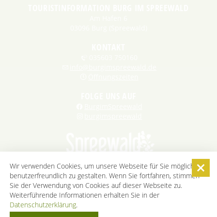
TOURISTINFORMATION BURG IM SPREEWALD
Am Hafen 6
03096 Burg (Spreewald)
KONTAKT
035603 750160
info@burgimspreewald.de
Öffnungszeiten
FOLGE UNS AUF
BurgimSpreewald
burgimspreewald
Wir verwenden Cookies, um unsere Webseite für Sie möglichst
benutzerfreundlich zu gestalten. Wenn Sie fortfahren, stimmen
STARTSEITE
KONTAKT
KARRIERE
DATENSCHUTZ
Sie der Verwendung von Cookies auf dieser Webseite zu.
IMPRESSUM
AGB
BARRIEREFREIHEITSERKLÄRUNG
Weiterführende Informationen erhalten Sie in der
Datenschutzerklärung
COOKIE-EINSTELLUNGEN
.