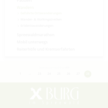
Paddeln
Wandern
Geführte Ortswanderungen
Wander- & Walkingstrecken
Erlebniswanderungen
Spreewaldmarathon
Mobil unterwegs
Reiterhöfe und Kremserfahrten
Datensätze 811 bis 818 von
818
…
1
23
24
25
26
27
28