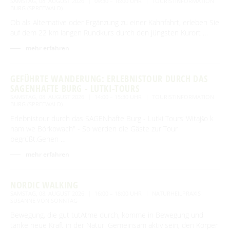
SAMSTAG, 08. AUGUST 2026
09:30 – 16:00 UHR
TOURISTINFORMATION
BURG (SPREEWALD)
Ob als Alternative oder Ergänzung zu einer Kahnfahrt, erleben Sie
auf dem 22 km langen Rundkurs durch den jüngsten Kurort …
mehr erfahren
GEFÜHRTE WANDERUNG: ERLEBNISTOUR DURCH DAS
SAGENHAFTE BURG - LUTKI-TOURS
SAMSTAG, 08. AUGUST 2026
14:00 – 15:30 UHR
TOURISTINFORMATION
BURG (SPREEWALD)
Erlebnistour durch das SAGENhafte Burg - Lutki Tours"Witajśo k
nam we Bórkowach" - So werden die Gäste zur Tour
begrüßt.Gehen …
mehr erfahren
NORDIC WALKING
SAMSTAG, 08. AUGUST 2026
16:00 – 18:00 UHR
NATURHEILPRAXIS
SUSANNE VON SONNTAG
Bewegung, die gut tutAtme durch, komme in Bewegung und
tanke neue Kraft in der Natur. Gemeinsam aktiv sein, den Körper