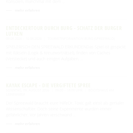
Konsolen, manchmal mit dem …
mehr erfahren
ENTDECKERTOUR DURCH BURG - SCHATZ DER BURGER
LUTKEN
09.08.2026 – 10.08.2026
TOURISTINFORMATION BURG (SPREEWALD)
SPIELERISCH DEN SPREEWALD ERKUNDENDas Spiel ist gespickt
mit Rätseln (Logik & Kreuzworträtsel), finden von Caches
(Verstecke) und auch einigen Aufgaben, …
mehr erfahren
KAYAK ESCAPE - DIE VERGIFTETE SPREE
SONNTAG, 09. AUGUST 2026
09:00 – 18:00 UHR
BOOTSHAUS AM
LEINEWEBER
Der Spreewald braucht eure HilfeDr. Toxic galt einst als genialer
Wissenschaftler. Doch seine Experimente wurden immer
gefährlicher. Vor Jahren verschwand …
mehr erfahren