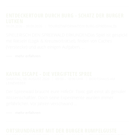
Spreewald Therme
Vorteile mit der Gästecard
Prospektservice
Pressemitteilungen
SUCHBEGRIFF
FAQ
ENTDECKERTOUR DURCH BURG - SCHATZ DER BURGER
Service für Touristiker
LUTKEN
Kurbeitrag
08.08.2026 – 09.08.2026
TOURISTINFORMATION BURG (SPREEWALD)
Newsletter für touristische Partner
Barrierefreie Angebote
SPIELERISCH DEN SPREEWALD ERKUNDENDas Spiel ist gespickt
mit Rätseln (Logik & Kreuzworträtsel), finden von Caches
Touristinformation & Team
(Verstecke) und auch einigen Aufgaben, …
Mediathek
mehr erfahren
KAYAK ESCAPE - DIE VERGIFTETE SPREE
SAMSTAG, 08. AUGUST 2026
09:00 – 18:00 UHR
BOOTSHAUS AM
LEINEWEBER
Der Spreewald braucht eure HilfeDr. Toxic galt einst als genialer
Wissenschaftler. Doch seine Experimente wurden immer
gefährlicher. Vor Jahren verschwand …
mehr erfahren
ORTSRUNDFAHRT MIT DER BURGER RUMPELGUSTE