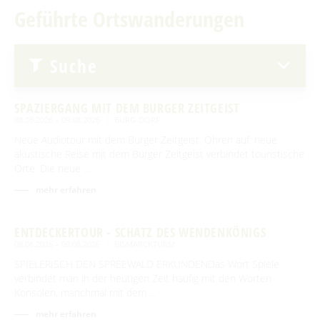
Traditionen & Sagenwelt
Erlebniswanderungen
Geführte Ortswanderungen
Für Regentage
Spreewaldabzeichen
Handwerk in Burg (Spreewald)
Familien mit Kindern
Spreewaldmarathon
Audiotour durch Burg
Suche
Mobil unterwegs
Angeln
Reiterhöfe und Kremserfahrten
SPAZIERGANG MIT DEM BURGER ZEITGEIST
Interaktive Karte
08.08.2026 – 09.08.2026
BURG-DORF
Neue Audiotour mit dem Burger Zeitgeist. Ohren auf: neue
GENIESSEN
UNESCO Biosphärenreservat Spreewald
akustische Reise mit dem Burger Zeitgeist verbindet touristische
Orte: Die neue …
Angebote für Gruppen
Restaurants & Cafés
ENTSPANNEN
mehr erfahren
Eisdielen
Burger Thermalsole
ÜBERNACHTEN
Hofläden
ENTDECKERTOUR - SCHATZ DES WENDENKÖNIGS
Entspannen im und am Wasser
Übernachtung buchen
08.08.2026 – 09.08.2026
BISMARCKTURM
SERVICE
Online-Shops
Unterkünfte mit Wellnessangebot
SPIELERISCH DEN SPREEWALD ERKUNDENDas Wort Spiele
Unterkünfte
verbindet man in der heutigen Zeit häufig mit den Worten
GästeCard Spreewald
AKTUELLES
Gesundheit & Wellness
Konsolen, manchmal mit dem …
Camping & Caravan
GästeCard Login
Anreise
Aktuelle Meldungen
mehr erfahren